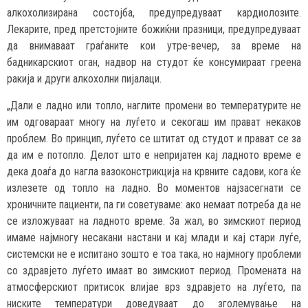
алкохолизирана состојба, предупредуваат кардиолозите.
Лекарите, пред претстојните божиќни празници, предупредуваат
да внимаваат граѓаните кои утре-вечер, за време на
бадникарскиот оган, надвор на студот ќе консумираат греена
ракија и други алкохолни пијалаци.
„Дали е ладно или топло, наглите промени во температурите не
им одговараат многу на луѓето и секогаш им прават некаков
проблем. Во принцип, луѓето се штитат од студот и прават се за
да им е потопло. Делот што е непријатен кај ладното време е
дека доаѓа до нагла вазоконстрикција на крвните садови, кога ќе
излезете од топло на ладно. Во моментов најзасегнати се
хроничните пациенти, па ги советуваме: ако немаат потреба да не
се изложуваат на ладното време. За жал, во зимскиот период
имаме најмногу несакани настани и кај млади и кај стари луѓе,
системски не е испитано зошто е тоа така, но најмногу проблеми
со здравјето луѓето имаат во зимскиот период. Промената на
атмосферскиот притисок влијае врз здравјето на луѓето, па
ниските температури доведуваат до зголемување на