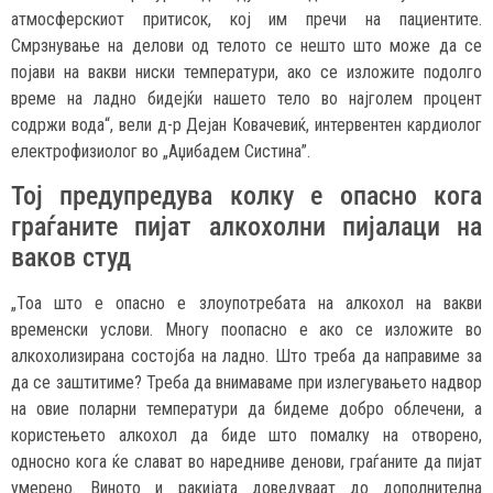
атмосферскиот притисок, кој им пречи на пациентите.
Смрзнување на делови од телото се нешто што може да се
појави на вакви ниски температури, ако се изложите подолго
време на ладно бидејќи нашето тело во најголем процент
содржи вода“, вели д-р Дејан Ковачевиќ, интервентен кардиолог
електрофизиолог во „Аџибадем Систина”.
Тој предупредува колку е опасно кога
граѓаните пијат алкохолни пијалаци на
ваков студ
„Тоа што е опасно е злоупотребата на алкохол на вакви
временски услови. Многу поопасно е ако се изложите во
алкохолизирана состојба на ладно. Што треба да направиме за
да се заштитиме? Треба да внимаваме при излегувањето надвор
на овие поларни температури да бидеме добро облечени, а
користењето алкохол да биде што помалку на отворено,
односно кога ќе слават во наредниве денови, граѓаните да пијат
умерено. Виното и ракијата доведуваат до дополнителна