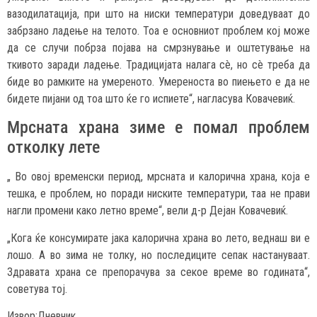
вазодилатација, при што на ниски температури доведуваат до
забрзано ладење на телото. Тоа е основниот проблем кој може
да се случи побрза појава на смрзнување и оштетување на
ткивото заради ладење. Традицијата налага сè, но сè треба да
биде во рамките на умереното. Умереноста во пиењето е да не
бидете пијани од тоа што ќе го испиете“, нагласува Ковачевиќ.
Мрсната храна зиме е помал проблем
отколку лете
„ Во овој временски период, мрсната и калорична храна, која е
тешка, е проблем, но поради ниските температури, таа не прави
нагли промени како летно време“, вели д-р Дејан Ковачевиќ.
„Кога ќе консумирате јака калорична храна во лето, веднаш ви е
лошо. А во зима не толку, но последиците сепак настануваат.
Здравата храна се препорачува за секое време во годината“,
советува тој.
Извор:Дневник