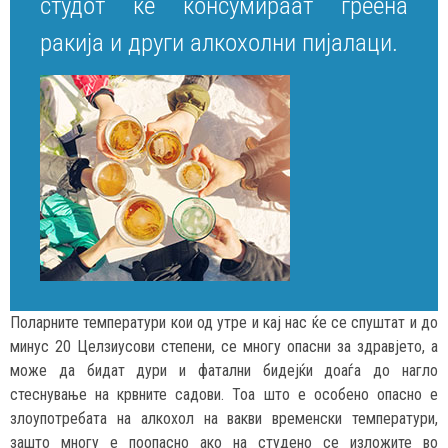
студот ќе консумираат греена
ракија и други алкохолни пијалаци.
Поларните температури кои од утре и кај нас ќе се спуштат и до
минус 20 Целзиусови степени, се многу опасни за здравјето, а
може да бидат дури и фатални бидејќи доаѓа до нагло
стеснување на крвните садови. Тоа што е особено опасно е
злоупотребата на алкохол на вакви временски температури,
зашто многу е поопасно ако на студено се изложите во