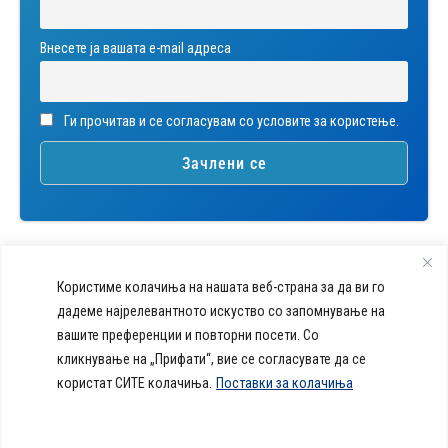
Внесете ја вашата е-mail адреса
Ги прочитав и се согласувам со условите за користење.
Користиме колачиња на нашата веб-страна за да ви го
дадеме најрелевантното искуство со запомнување на
вашите преференции и повторни посети. Со
callcenter@acibademsistina.mk
кликнување на „Прифати“, вие се согласувате да се
+ 389 2 30 99 500
Acibadem
користат СИТЕ колачиња.
Поставки за колачиња
Daily Dose Of Health -
Sistina - За
Ул. Скупи 5А Скопје
Здравствен блог со совети за
животот се
вашeто здравје. Креиравме
работи!