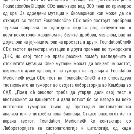
FoundationOne®Liquid CDx анализира над 300 гени во примерок
од крв. За одредени мутации и биомаркери кои може да се
откријат со тестот FoundationOne CDx веќе постојат одобрени
терапии поврзани со одредени видови рак, вклучително и
неситноклеточен карцином на белите дробови, меланом, рак на
дојка, рак на јајчниците, рак на простата и други. FoundationOne®
CDx тестот детектира мутации и други промени во туморската
ДНК, но овој тест не прави разлика помеѓу наследените и
стекнатите мутации. Овие мутации можат да влијаат на растот,
ширењето и/или одговорот на туморот на терапијата. Foundation
Мedicine® нуди CDx тест на FoundationOne® и го спроведува
тестирањето на туморот во својата лабораторија во Кембриџ во
САД. „Пред сè онколог треба да утврди дали овој тест е
вистинскиот за пациентот и дали истиот ќе се изведе на веќе
постоечко туморско ткиво од претходна хистопатолошка
анализа или е потребна нова биопсија. Откако онкологот ќе го
нарача тестот, Foundation Мedicine® ќе контактира со
Лабораторијата за хистопатологија и цитологија, од каде