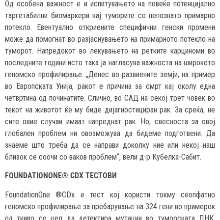
Од особена важност е и испитувањето на повеќе потенцијално
таргетабилни биомаркери кај туморите со непознато примарно
потекло. Евентуално откриените специфични генски промени
може да помогнат во разјаснувањето на примарното потекло на
туморот. Напредокот во лекувањето на ретките карциноми во
последните години исто така ја нагласува важноста на широкото
геномско профилирање. „Денес во развиените земји, на пример
во Европската Унија, ракот е причина за смрт кај околу една
четвртина од починатите. Слично, во САД на секој трет човек во
текот на животот ќе му биде дијагностициран рак. За среќа, не
сите овие случаи имаат напреднат рак. Но, свесноста за овој
глобален проблем ни овозможува да бидеме подготвени. Да
знаеме што треба да се направи доколку ние или некој наш
близок се соочи со ваков проблем“, вели д-р Кубелка-Сабит.
FOUNDATIONONE® CDX ТЕСТОВИ
FoundationOne ®CDx е тест кој користи токму сеопфатно
геномско профилирање за пребарување на 324 гени во примерок
од ткиво со цел да детектира мутации во туморската ДНК.