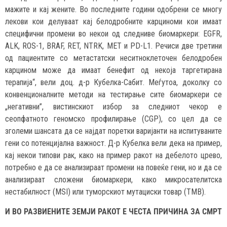
мажите и кај жените. Во последните години одобрени се многу
лекови кои делуваат кај белодробните карциноми кои имаат
специфични промени во некои од следниве биомаркери: EGFR,
ALK, ROS-1, BRAF, RET, NTRK, MET и PD-L1. Речиси две третини
од пациентите со метастатски неситноклеточен белодробен
карцином може да имаат бенефит од некоја таргетирана
терапија“, вели доц. д-р Кубелка-Сабит. Меѓутоа, доколку со
конвенционалните методи на тестирање сите биомаркeри се
„негативни”, вистинскиот избор за следниот чекор е
сеопфатното геномско профилирање (CGP), со цел да се
зголеми шансата да се најдат поретки варијанти на испитуваните
гени со потенцијална важност. Д-р Кубелка вели дека на пример,
кај некои типови рак, како на пример ракот на дебелото црево,
потребно е да се анализираат промени на повеќе гени, но и да се
анализираат сложени биомаркери, како микросателитска
нестабилност (MSI) или туморскиот мутациски товар (TMB).
И ВО РАЗВИЕНИТЕ ЗЕМЈИ РАКОТ Е ЧЕСТА ПРИЧИНА ЗА СМРТ