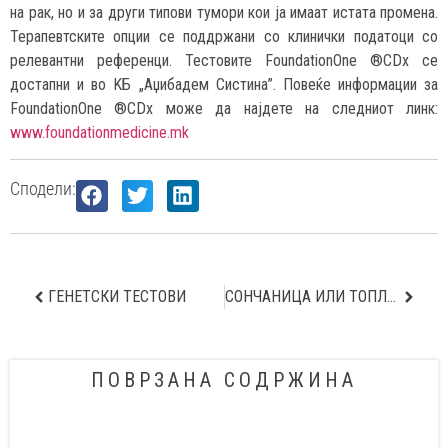
на рак, но и за други типови тумори кои ја имаат истата промена.
Терапевтските опции се поддржани со клинички податоци со
релевантни референци. Тестовите FoundationOne ®CDx се
достапни и во KБ „Аџибадем Систина”. Повеќе информации за
FoundationOne ®CDx може да најдете на следниот линк:
www.foundationmedicine.mk
Сподели:
ГЕНЕТСКИ ТЕСТОВИ
СОНЧАНИЦА ИЛИ ТОПЛОТЕН УДАР КАКО ДА ГИ ПРЕПОЗНАЕТЕ?
ПОВРЗАНА СОДРЖИНА