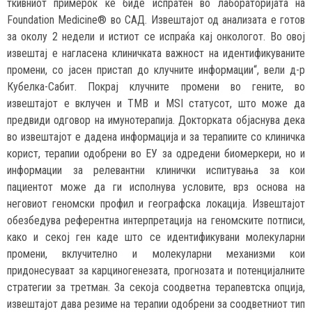
ткивниот примерок ќе биде испратен во лабораторијата на
Foundation Мedicine® во САД. Извештајот од анализата е готов
за околу 2 недели и истиот се испраќа кај онкологот. Во овој
извештај е нагласена клиничката важност на идентификуваните
промени, со јасен пристап до клучните информации“, вели д-р
Кубелка-Сабит. Покрај клучните промени во гените, во
извештајот е вклучен и ТMB и MSI статусот, што може да
предвиди одговор на имунотерапија. Докторката објаснува дека
во извештајот е дадена информација и за терапиите со клиничка
корист, терапии одобрени во ЕУ за одредени биомеркери, но и
информации за релевантни клинички испитувања за кои
пациентот може да ги исполнува условите, врз основа на
неговиот геномски профил и географска локација. Извештајот
обезбедува референтна интерпретација на геномските потписи,
како и секој ген каде што се идентификувани молекуларни
промени, вклучително и молекуларни механизми кои
придонесуваат за карциногенезата, прогнозата и потенцијалните
стратегии за третман. За секоја соодветна терапевтска опција,
извештајот дава резиме на терапии одобрени за соодветниот тип