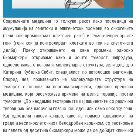
Современата медицина го толкува ракот како последица на
акумулација на генетски и епигенетски промени во онкогените
(гени кои промовираат клеточен раст) и тумор-супресорните
гени (гени кои ја контролираат клетката во тек на клеточната
делба). Преку откривањето на овие промени, односно
биомаркери, откриваме како и зошто туморот напредува,
односно каква е неговата молекуларна структура, вели доц. д-р
Катерина Кубелка-Сабит, специјалист по патолошка анатомија.
Според неа, познавањето на молекуларнaта структура на
туморот е основа на персонализираната, односно прецизна
медицина, која овозможува примена на целна терапија против
туморите. „До неодамна тестирањата кај пациентите со различни
типови рак беа насочени главно кон еден или само неколку гени.
Кај одредени типови канцер, како на пример карциномот на
града и неситноклеточниот белодробен карцином, со тестирање
на палета од десетина биомаркери може да се добијат клинички