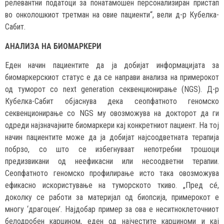
релевантни податоци за понатамошен персонализиран пристап
во онколошкиот третман на овие пациенти“, вели д-р Кубелка-
Сабит.
АНАЛИЗА НА БИОМАРКЕРИ
Еден начин пациентите да ја добијат информацијата за
биомаркерскиот статус е да се направи анализа на примерокот
од туморот со next generation секвенционирање (NGS). Д-р
Кубелка-Сабит објаснува дека сеопфатното геномско
секвенционирање со NGS му овозможува на докторот да ги
одреди најзначајните биомаркери кај конкретниот пациент. На тој
начин пациентите може да ја добијат најсоодветната терапија
побрзо, со што се избегнуваат непотребни трошоци
предизвикани од неефикасни или несоодветни терапии.
Сеопфатното геномско профилирање исто така овозможува
ефикаснo искористување на туморското ткиво. „Пред сé,
доколку се работи за материјал од биопсија, примерокот е
многу ‘драгоцен’. Најдобар пример за ова е неситноклеточниот
белодробен карцином, еден од најчестите карциноми и кај