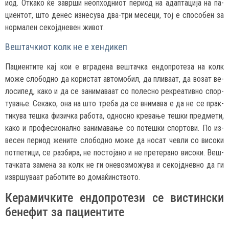
и­од. От­ка­ко ќе за­вр­ши не­оп­ход­ни­от пер­и­од на адап­та­ци­ја на па­
ци­ен­тот, што де­нес из­не­су­ва два-три ме­се­ци, тој е спо­со­бен за
нор­ма­лен се­кој­дне­вен жи­вот.
Веш­тач­ки­от колк не е хен­ди­кеп
Па­ци­ен­ти­те кај кои е вгра­де­на веш­тач­ка ен­доп­ро­те­за на колк
мо­же сло­бод­но да ко­рис­тат ав­то­мо­бил, да пли­ва­ат, да во­зат ве­
ло­си­пед, ка­ко и да се за­ни­ма­ва­ат со по­лес­но рек­ре­а­тив­но спор­
ту­ва­ње. Се­ка­ко, она на што тре­ба да се вни­ма­ва е да не се прак­
ти­ку­ва теш­ка фи­зич­ка ра­бо­та, од­нос­но кре­ва­ње теш­ки пред­ме­ти,
ка­ко и про­фе­си­о­нал­но за­ни­ма­ва­ње со по­теш­ки спор­то­ви. По из­
ве­сен пер­и­од же­ни­те сло­бод­но мо­же да но­сат чев­ли со ви­со­ки
пот­пе­ти­ци, се раз­би­ра, не пос­то­ја­но и не пре­те­ра­но ви­со­ки. Веш­
тач­ка­та за­ме­на за колк не ги оне­воз­мо­жу­ва и се­кој­днев­но да ги
из­вр­шу­ва­ат ра­бо­ти­те во до­ма­ќинс­тво­то.
Ке­ра­мич­ки­те ен­доп­ро­те­зи се вис­тин­ски
бе­не­фит за па­ци­ен­ти­те