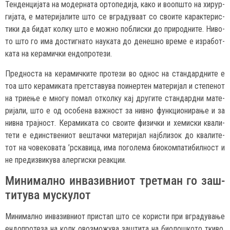
Тен­ден­ци­ја­та на мо­дер­на­та ор­то­пе­ди­ја, ка­ко и во­оп­што на хи­рур­
ги­ја­та, е ма­те­ри­ја­ли­те што се вгра­ду­ва­ат со сво­и­те ка­рак­те­рис­
ти­ки да би­дат кол­ку што е мож­но поб­ли­ски до при­род­ни­те. Ни­во­
то што го има дос­тиг­на­то на­у­ка­та до де­неш­но вре­ме е из­ра­бот­
ка­та на ке­ра­мич­ки ен­доп­ро­те­зи.
Пред­нос­та на ке­ра­мич­ки­те про­те­зи во од­нос на стан­дар­дни­те е
тоа што ке­ра­ми­ка­та прет­ста­ву­ва по­и­нер­тен ма­те­ри­јал и сте­пе­нот
на три­е­ње е мно­гу по­мал от­кол­ку кај дру­ги­те стан­дар­дни ма­те­
ри­ја­ли, што е од осо­бе­на важ­ност за нив­но фун­кци­о­ни­ра­ње и за
нив­на трај­ност. Ке­ра­ми­ка­та со сво­и­те фи­зич­ки и хе­ми­ски ква­ли­
те­ти е единс­тве­ни­от веш­тач­ки ма­те­ри­јал нај­бли­зок до ква­ли­те­
тот на чо­ве­ко­ва­та ’рска­ви­ца, има по­го­ле­ма би­о­ком­па­ти­бил­ност и
не пре­диз­ви­ку­ва алер­ги­ски ре­ак­ции.
Ми­ни­мал­но ин­ва­зив­ни­от трет­ман го заш­
ти­ту­ва мус­ку­лот
Ми­ни­мал­но ин­ва­зив­ни­от прис­тап што се ко­рис­ти при вгра­ду­ва­ње
ен­доп­ро­те­за на колк овоз­мо­жу­ва заш­ти­та на би­о­лош­ко­то тки­во,