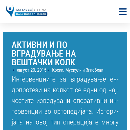
АКТИВНИ И ПО
ВГРАДУВАЊЕ НА
ВЕШТАЧКИ КОЛК
август 20, 2015
Коски, Мускули и Зглобови
Ин­тер­вен­ци­и­те за вгра­ду­ва­ње ен­
доп­ро­те­зи на кол­кот се ед­ни од нај­
чес­ти­те из­ве­ду­ва­ни опе­ра­тив­ни ин­
тер­вен­ции во ор­то­пе­ди­ја­та. Ис­то­ри­
ја­та на овој тип опе­ра­ци­ја е мно­гу