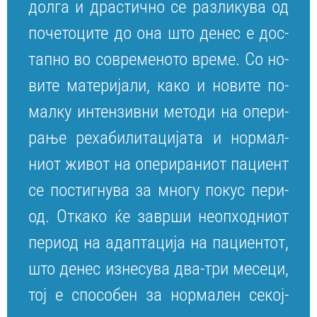
дол­га и драс­тич­но се раз­ли­ку­ва од
по­че­то­ци­те до она што де­нес е дос­
тап­но во сов­ре­ме­но­то вре­ме. Со но­
ви­те ма­те­ри­ја­ли, ка­ко и но­ви­те по­
мал­ку ин­тен­зив­ни ме­то­ди на опе­ри­
ра­ње ре­ха­би­ли­та­ци­ја­та и нор­мал­
ни­от жи­вот на опе­ри­ра­ни­от па­ци­ент
се пос­тиг­ну­ва за мно­гу по­кус пер­и­
од. От­ка­ко ќе за­вр­ши не­оп­ход­ни­от
пер­и­од на адап­та­ци­ја на па­ци­ен­тот,
што де­нес из­не­су­ва два-три ме­се­ци,
тој е спо­со­бен за нор­ма­лен се­кој­