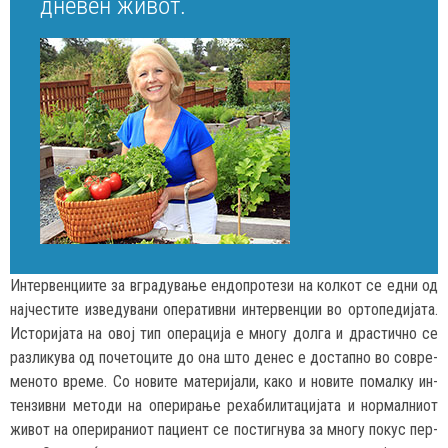
дне­вен жи­вот.
Ин­тер­вен­ци­и­те за вгра­ду­ва­ње ен­доп­ро­те­зи на кол­кот се ед­ни од
нај­чес­ти­те из­ве­ду­ва­ни опе­ра­тив­ни ин­тер­вен­ции во ор­то­пе­ди­ја­та.
Ис­то­ри­ја­та на овој тип опе­ра­ци­ја е мно­гу дол­га и драс­тич­но се
раз­ли­ку­ва од по­че­то­ци­те до она што де­нес е дос­тап­но во сов­ре­
ме­но­то вре­ме. Со но­ви­те ма­те­ри­ја­ли, ка­ко и но­ви­те по­мал­ку ин­
тен­зив­ни ме­то­ди на опе­ри­ра­ње ре­ха­би­ли­та­ци­ја­та и нор­мал­ни­от
жи­вот на опе­ри­ра­ни­от па­ци­ент се пос­тиг­ну­ва за мно­гу по­кус пер­