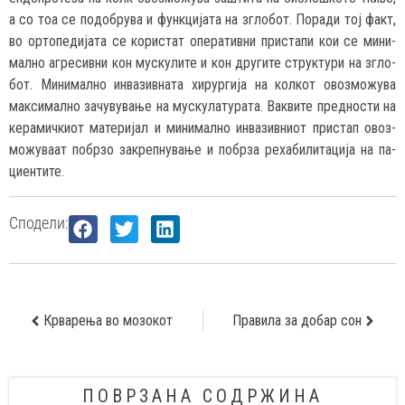
а со тоа се по­доб­ру­ва и фун­кци­ја­та на згло­бот. По­ра­ди тој факт,
во ор­то­пе­ди­ја­та се ко­рис­тат опе­ра­тив­ни прис­та­пи кои се ми­ни­
мал­но аг­ре­сив­ни кон мус­ку­ли­те и кон дру­ги­те струк­ту­ри на згло­
бот. Ми­ни­мал­но ин­ва­зив­на­та хи­рур­ги­ја на кол­кот овоз­мо­жу­ва
мак­си­мал­но за­чу­ву­ва­ње на мус­ку­ла­ту­ра­та. Вак­ви­те пред­нос­ти на
ке­ра­мич­ки­от ма­те­ри­јал и ми­ни­мал­но ин­ва­зив­ни­от прис­тап овоз­
мо­жу­ва­ат по­бр­зо зак­реп­ну­ва­ње и по­бр­за ре­ха­би­ли­та­ци­ја на па­
ци­ен­ти­те.
Сподели:
Крварења во мозокот
Правила за добар сон
ПОВРЗАНА СОДРЖИНА