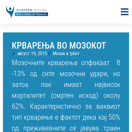
КРВАРЕЊА ВО МОЗОКОТ
август 19, 2015
Мозок и ’рбет
Мозочните крварења опфаќаат 8
-13% од сите мозочни удари, но
затоа пак имаат највисок
морталитет (смртен исход) околу
62%. Карактеристично за ваквиот
тип крварење е фактот дека кај 50%
од преживеаните се јавува траен