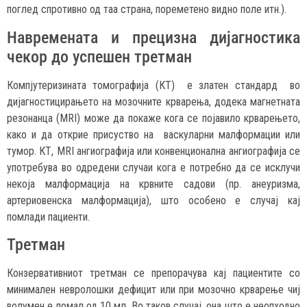
поглед спротивно од таа страна, пореметено видно поле итн.).
Навремената и прецизна дијагностика
чекор до успешен третман
Компјутеризината томографија (КТ) е златен стандард во
дијагностицирањето на мозочните крварења, додека магнетната
резонанца (MRI) може да покаже кога се појавило крварењето,
како и да открие присуство на васкуларни малформации или
тумор. КТ, MRI ангиографија или конвенционална ангиографија се
употребува во одредени случаи кога е потребно да се исклучи
некоја малформација на крвните садови (пр. анеуризма,
артериовенска малформација), што особено е случај кај
помлади пациенти.
Третман
Конзервативниот третман се препорачува кај пациентите со
минимален невролошки дефицит или при мозочно крварење чиј
волумен е помал од 10 мл. Во таков случај, она што е неопходно