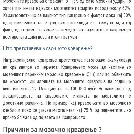
Мозочните крварења опфаќаат 8 -13% од сите мозочни удари, но
затоа пак имаат највисок морталитет (смртен исход) околу 62%.
Карактеристично за ваквиот тип крварење е фактот дека кај 50%
од преживеаните се јавува траен инвалидитет. Токму поради тој
факт, од големо значење за исходот на пациентот е навремено
поставената дијагноза и итен третман.
Што претставува мозочното крварење?
Интракранијално крварење претставува патолошка акумулација
на крв внатре во черепот. Крварењето може да настане во
мозочниот паренхим (мозочно крварење-ICH)) или во обвивките
на мозокот. Инциденцата на мозочните крварења на годишно
ниво изнесува 12-15 пациенти на 100 000 луѓе. Во зависност од
локализацијата на крварењето стапката на морталитет е
драстично различна. На пример, кај крварењата во мозочното
стебло и понс се јавува морталитет кај 75 % од пациентите , во
првите 24 часа од појавата на краврењето.
Причини за мозочно крварење ?