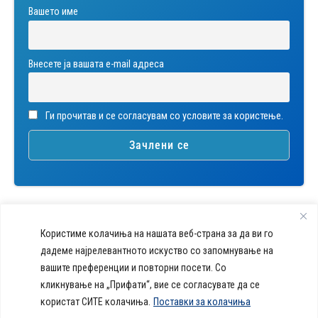
Вашето име
Внесете ја вашата е-mail адреса
Ги прочитав и се согласувам со условите за користење.
Користиме колачиња на нашата веб-страна за да ви го
дадеме најрелевантното искуство со запомнување на
вашите преференции и повторни посети. Со
callcenter@acibademsistina.mk
кликнување на „Прифати“, вие се согласувате да се
+ 389 2 30 99 500
Acibadem
користат СИТЕ колачиња.
Поставки за колачиња
Daily Dose Of Health -
Sistina - За