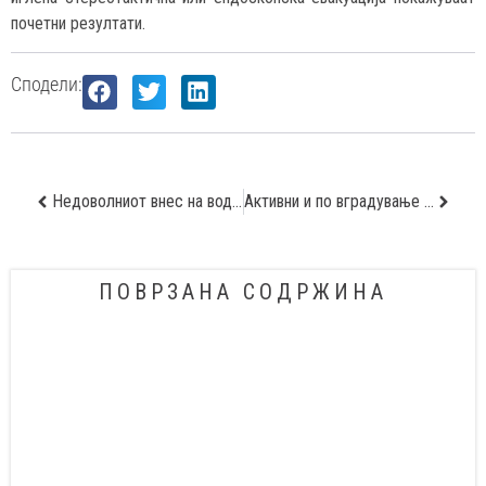
почетни резултати.
Сподели:
Недоволниот внес на вода причина за појава на уринарни каменчиња
Активни и по вградување на вештачки колк
ПОВРЗАНА СОДРЖИНА