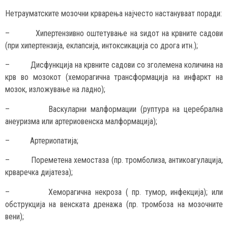
Нетрауматските мозочни крварења најчесто настануваат поради:
– Хипертензивно оштетување на ѕидот на крвните садови
(при хипертензија, еклапсија, интоксикација со дрога итн.);
– Дисфункција на крвните садови со зголемена количина на
крв во мозокот (хеморагична трансформација на инфаркт на
мозок, изложување на ладно);
– Васкуларни малформации (руптура на церебрална
анеуризма или артериовенска малформација);
– Артериопатија;
– Пореметена хемостаза (пр. тромболиза, антикоагулација,
крваречка дијатеза);
– Хеморагична некроза ( пр. тумор, инфекција); или
обструкција на венската дренажа (пр. тромбоза на мозочните
вени);