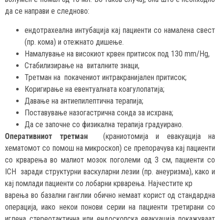
да се направи е следново:
ендотрахеална интубација кај пациенти со намалена свест
(пр. кома) и отежнато дишење.
Намалување на високиот крвен притисок под 130 mm/Hg,
Стабилизирање на виталните знаци,
Третман на покачениот интракранијален притисок;
Коригирање на евентуалната коагулопатија;
Давање на антиепилептична терапија;
Поставување назогастрична сонда за исхрана;
Да се започне со физикална терапија градуирано.
Оперативниот третман
(краниотомија и евакуација на
хематомот со помош на микроскоп) се препорачува кај пациенти
со крварења во малиот мозок поголеми од 3 см, пациенти со
ICH заради структурни васкуларни лезии (пр. анеуризма), како и
кај помлади пациенти со лобарни крварења. Најчестите кр
варења во базални ганглии обично немаат корист од стандардна
операција, иако некои понови серии на пациенти третирани со
иглена стереотактична или ендоскопска евакуација покажуваат