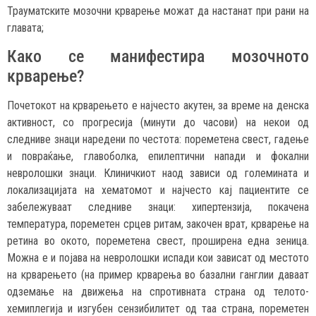
Трауматските мозочни крварење можат да настанат при рани на
главата;
Како се манифестира мозочното
крварење?
Почетокот на крварењето е најчесто акутен, за време на денска
активност, со прогресија (минути до часови) на некои од
следниве знаци наредени по честота: пореметена свест, гадење
и повраќање, главоболка, епилептични напади и фокални
невролошки знаци. Клиничкиот наод зависи од големината и
локализацијата на хематомот и најчесто кај пациентите се
забележуваат следниве знаци: хипертензија, покачена
температура, пореметен срцев ритам, закочен врат, крварење на
ретина во окото, пореметена свест, проширена една зеница.
Можна е и појава на невролошки испади кои зависат од местото
на крварењето (на пример крварења во базални ганглии даваат
одземање на движења на спротивната страна од телото-
хемиплегија и изгубен сензибилитет од таа страна, пореметен