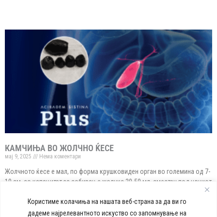
КАМЧИЊА ВО ЖОЛЧНО ЌЕСЕ
мај 9, 2025
Нема коментари
Жолчното ќесе е мал, по форма крушковиден орган во големина од 7-
10 см, со капацитет за собирање жолчка 30-50 мл, сместен под црниот
дроб во
Користиме колачиња на нашата веб-страна за да ви го
Read More »
дадеме најрелевантното искуство со запомнување на