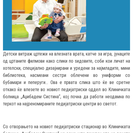
Детски витраж цртежи на влезната врата, катче за игра, јунаците
од цртаните филмови како слики по ѕидовите, соби кои личат на
хотелски, специјално дизајнирани и уредени за најмладите, мини
библиотека, насмеани сестри облечени во униформи со
бубамари и пеперуги… Ова е првата слика што ќе ве сретне
откако ќе влезете во новиот педијатриски оддел во Клиничката
болница „Аџибадем Систина“, кој почна да работи неодамна по
теркот на најреномираните педијатриски центри во светот.
Со отворањето на новиот педијатриски стационар во Клиничката