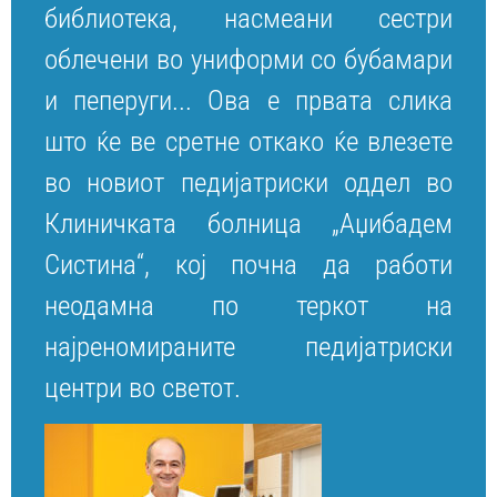
библиотека, насмеани сестри
облечени во униформи со бубамари
и пеперуги... Ова е првата слика
што ќе ве сретне откако ќе влезете
во новиот педијатриски оддел во
Клиничката болница „Аџибадем
Систина“, кој почна да работи
неодамна по теркот на
најреномираните педијатриски
центри во светот.