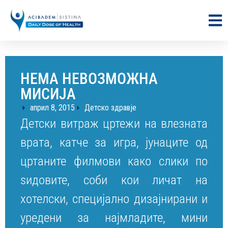
НЕМА НЕВОЗМОЖНА
МИСИЈА
април 8, 2015
Детско здравје
Детски витраж цртежи на влезната
врата, катче за игра, јунаците од
цртаните филмови како слики по
ѕидовите, соби кои личат на
хотелски, специјално дизајнирани и
уредени за најмладите, мини