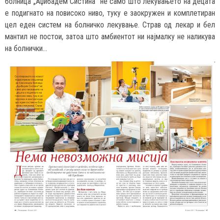
болница „Аџибадем Систина“ не само што лекувањето на децата
е подигнато на повисоко ниво, туку е заокружен и комплетиран
цел еден систем на болничко лекување. Страв од лекар и бел
мантил не постои, затоа што амбиентот ни најмалку не наликува
на болнички…