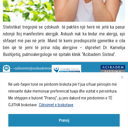
Statistikat tregojnë se çdokush të paktën një herë në jetë ka pasur
ndonjë lloj manifestimi alergjik. Askush nuk ka lindur me alergji, ajo
shfaqet më pas në jetë. Mund të kemi predispozitë gjenetike e cila
bën që të jemi të prirur ndaj alergjive – shprehet Dr. Kamelija
Bushljetiq, pulmoalergologe në spitalin klinik “Acibadem Sistina”.
callcenter@acibademsistina.mk
+ 389 2 30 99 500
Acibadem
Daily Dose Of Health - Blog me
Në ueb-faqen tonë ne përdorim biskota për t’jua ofruar përvojën më
Sistina - Bëhet
këshilla shëndetësore rreth
Ul. Skupi 5A Shkup
fjalë për jetën!
relevante duke memoruar preferencat tuaja dhe vizitat e përsëritura.
shëndetit tuaj. Ne kemi krijuar
Me shtypjen e butonit “Pranoj”, ju jeni dakord me përdorimin e TË
një ueb portal që do t'ju ofrojë
përgjigjet e pyetjeve tuaja në
GJITHA biskotave.
Cilësimet e biskotave
lidhje me shëndetin tuaj dhe do
t'ju japë këshilla për një jetë të
Pranoj
shëndetshme.