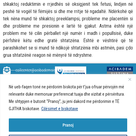
shkaktoj reduktimin e rrjedhës së oksigjenit tek fetusi, lindjen në
peshë të vogël të fëmijës si dhe me rritje të ngadaltë. Ndërkohë që
tek nëna mund të shkaktoj preeklampsi, probleme me placentën si
dhe probleme me presionin e lartë të gjakut. Astma është një
problem me të cilin përballet një numër i madh i popullsisë, duke
përfshirë këtu edhe gratë shtatzëna. Është e vështirë që të
parashikohet se si mund të ndikojë shtatzënia mbi astmën, pasi çdo
grua shtatzënë reagon në mënyrë të ndryshme.
callcenter@acibademsistina.mk
+ 389 2 30 99 500
Acibadem
Daily Dose Of Health - Blog me
Në ueb-faqen tonë ne përdorim biskota për t’jua ofruar përvojën më
Sistina - Bëhet
këshilla shëndetësore rreth
Ul. Skupi 5A Shkup
relevante duke memoruar preferencat tuaja dhe vizitat e përsëritura.
fjalë për jetën!
shëndetit tuaj. Ne kemi krijuar
Me shtypjen e butonit “Pranoj”, ju jeni dakord me përdorimin e TË
një ueb portal që do t'ju ofrojë
GJITHA biskotave.
Cilësimet e biskotave
përgjigjet e pyetjeve tuaja në
lidhje me shëndetin tuaj dhe do
t'ju japë këshilla për një jetë të
Pranoj
shëndetshme.