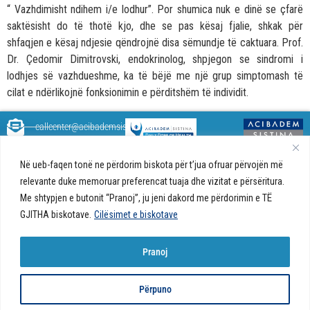
“ Vazhdimisht ndihem i/e lodhur”. Por shumica nuk e dinë se çfarë
saktësisht do të thotë kjo, dhe se pas kësaj fjalie, shkak për
shfaqjen e kësaj ndjesie qëndrojnë disa sëmundje të caktuara. Prof.
Dr. Çedomir Dimitrovski, endokrinolog, shpjegon se sindromi i
lodhjes së vazhdueshme, ka të bëjë me një grup simptomash të
cilat e ndërlikojnë fonksionimin e përditshëm të individit.
callcenter@acibademsistina.mk
+ 389 2 30 99 500
Acibadem
Daily Dose Of Health - Blog me
Në ueb-faqen tonë ne përdorim biskota për t’jua ofruar përvojën më
Sistina - Bëhet
këshilla shëndetësore rreth
Ul. Skupi 5A Shkup
relevante duke memoruar preferencat tuaja dhe vizitat e përsëritura.
fjalë për jetën!
shëndetit tuaj. Ne kemi krijuar
Me shtypjen e butonit “Pranoj”, ju jeni dakord me përdorimin e TË
një ueb portal që do t'ju ofrojë
GJITHA biskotave.
Cilësimet e biskotave
përgjigjet e pyetjeve tuaja në
lidhje me shëndetin tuaj dhe do
t'ju japë këshilla për një jetë të
Pranoj
shëndetshme.
© 2026 Të gjitha të drejtat e
Politika e biskotave në ueb-faqe |
Politika e
Përpuno
rezervuara
privatësisë