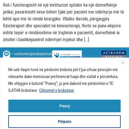
Roli i fizioterapistit në një institucion spitalor ka një domethënje
jetike, pavarësisht nëse bëhet fjalë për pacient me ndërhyrje më të
lehtë apo më të rëndë kirurgjike. Vllatko Ilievski, përgjegjës
fizioterapist dhe specialist në kinesioterapi, thotë se puna ekipore
është tepër e rëndësishme në trajtimin e pacientit, domethënë ai
zinxhiri i bashkëpunimit ndërmjet mjekut dhe […]
callcenter@acibademsistina.mk
+ 389 2 30 99 500
Acibadem
Daily Dose Of Health - Blog me
Në ueb-faqen tonë ne përdorim biskota për t’jua ofruar përvojën më
Sistina - Bëhet
këshilla shëndetësore rreth
Ul. Skupi 5A Shkup
relevante duke memoruar preferencat tuaja dhe vizitat e përsëritura.
fjalë për jetën!
shëndetit tuaj. Ne kemi krijuar
Me shtypjen e butonit “Pranoj”, ju jeni dakord me përdorimin e TË
një ueb portal që do t'ju ofrojë
GJITHA biskotave.
Cilësimet e biskotave
përgjigjet e pyetjeve tuaja në
lidhje me shëndetin tuaj dhe do
t'ju japë këshilla për një jetë të
Pranoj
shëndetshme.
© 2026 Të gjitha të drejtat e
Politika e biskotave në ueb-faqe |
Politika e
Përpuno
rezervuara
privatësisë