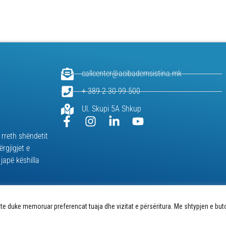
callcenter@acibademsistina.mk
+ 389 2 30 99 500
Ul. Skupi 5A Shkup
 rreth shëndetit
ërgjigjet e
japë këshilla
e duke memoruar preferencat tuaja dhe vizitat e përsëritura. Me shtypjen e buton
skotave në ueb-faqe |
Politika e privatësisë