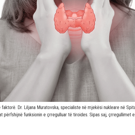
më faktorë. Dr. Liljana Muratovska, specialiste në mjekësi nukleare në Spi
at përfshijnë funksionin e çrregulluar të tiroides. Sipas saj, çrregullimet