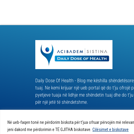
Daily Dose Of Health - Blog me këshilla shëndetësore
tuaj. Ne kemi krijuar një ueb portal që do t'ju ofrojë p
pyetjeve tuaja në lidhje me shëndetin tuaj dhe do t'ju 
për një jetë të shëndetshme.
Në ueb-faqen tonë ne përdorim biskota për t’jua ofruar përvojën më relevant
© 2026 Të gjitha të drejtat e rezervuara
Politika e bi
jeni dakord me përdorimin e TË GJITHA biskotave.
Cilësimet e biskotave