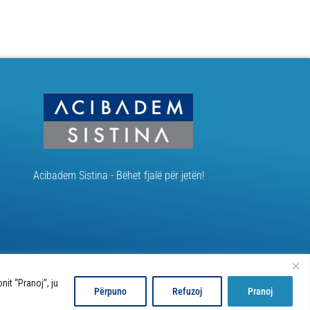
Acibadem Sistina - Bëhet fjalë për jetën!
it “Pranoj”, ju
Përpuno
Refuzoj
Pranoj
Developed by:
Unet