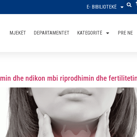
E- BIBILIOTEKË
MJEKËT
DEPARTAMENTET
KATEGORITË
PRE NE
min dhe ndikon mbi riprodhimin dhe fertiliteti