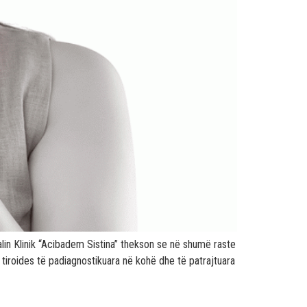
talin Klinik “Acibadem Sistina” thekson se në shumë raste
 e tiroides të padiagnostikuara në kohë dhe të patrajtuara