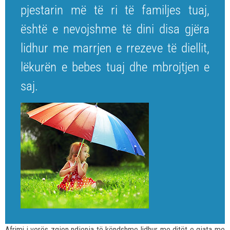
pjestarin më të ri të familjes tuaj,
është e nevojshme të dini disa gjëra
lidhur me marrjen e rrezeve të diellit,
lëkurën e bebes tuaj dhe mbrojtjen e
saj.
Afrimi i verës zgjon ndjenja të këndshme lidhur me ditët e gjata me