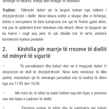
tërheqje të lëkurës, madje dhe shfaqje të flluskave.
Trajtimi:
Fillimisht duhet që ta largoni beben nga ndikimi i
drejtpërdrejtë i diellit. Nëse lëkura është e skuqur dhe e tërhequr,
është e nevojshme të bëni kompreso me ujë të ftohtë gjatë ditës,
më pas të aplikohet krem hidratues mbi lëkurë. Nëse të djegurat që
ka marrë i vogli juaj janë të një shkalle më të lartë, atëherë
kontaktoni mjekun pediatër.
2. Këshilla për marrje të rrezeve të diellit
në mënyrë të sigurtë
– Të porsalindurit dhe bebet deri në 6 muaj,nuk duhet t’i
ekspozoni në diell të drejtpërdrejtë. Nëse keni vendosur të dilni
jashtë, mundohuni që të shmangni periudhat më të nxehta të ditës
nga ora 11:00 deri 16:00.
– Më mirë do të ishte ta ruanit beben tuaj nën hijen e pemëve
ose nën hijen e çadrave të diellit.
– Përdorni veshje të lehtë dhe të pambukta për bebet