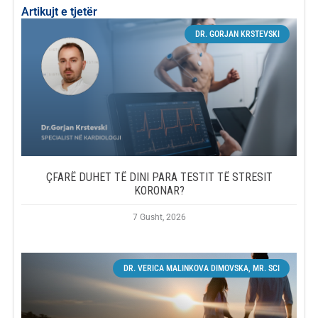
Artikujt e tjetër
DR. GORJAN KRSTEVSKI
ÇFARË DUHET TË DINI PARA TESTIT TË STRESIT
KORONAR?
7 Gusht, 2026
DR. VERICA MALINKOVA DIMOVSKA, MR. SCI