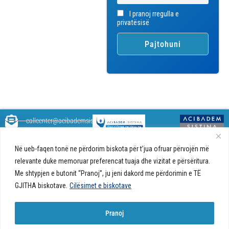
I pranoj rregulla e
privatësisë
callcenter@acibademsistina.mk
+ 389 2 30 99 500
Acibadem
Daily Dose Of Health - Blog me
Në ueb-faqen tonë ne përdorim biskota për t’jua ofruar përvojën më
Sistina - Bëhet
këshilla shëndetësore rreth
Ul. Skupi 5A Shkup
relevante duke memoruar preferencat tuaja dhe vizitat e përsëritura.
fjalë për jetën!
shëndetit tuaj. Ne kemi krijuar
Me shtypjen e butonit “Pranoj”, ju jeni dakord me përdorimin e TË
një ueb portal që do t'ju ofrojë
GJITHA biskotave.
Cilësimet e biskotave
përgjigjet e pyetjeve tuaja në
lidhje me shëndetin tuaj dhe do
t'ju japë këshilla për një jetë të
Pranoj
shëndetshme.