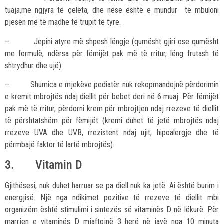
tuaja,me ngjyra të çelëta, dhe nëse është e mundur të mbuloni
pjesën më të madhe të trupit të tyre.
– Jepini atyre më shpesh lëngje (qumësht gjiri ose qumësht
me formulë, ndërsa për fëmijët pak më të rritur, lëng frutash të
shtrydhur dhe ujë).
– Shumica e mjekëve pediatër nuk rekopmandojnë përdorimin
e kremit mbrojtës ndaj diellit për bebet deri në 6 muaj. Për fëmijët
pak më të rritur, përdorni krem për mbrojtjen ndaj rrezeve të diellit
të përshtatshëm për fëmijët (kremi duhet të jetë mbrojtës ndaj
rrezeve UVA dhe UVB, rrezistent ndaj ujit, hipoalergje dhe të
përmbajë faktor të lartë mbrojtës).
3. Vitamin D
Gjithësesi, nuk duhet harruar se pa diell nuk ka jetë. Ai është burim i
energjisë. Një nga ndikimet pozitive të rrezeve të diellit mbi
organizëm është stimulimi i sintezës së vitaminës D në lëkurë. Për
marrjen e vitaminës D mjaftojnë 3 herë në javë nga 10 minuta