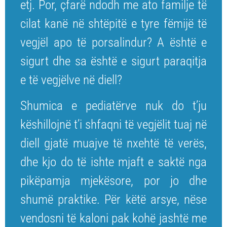
etj. Por, çfarë ndodh me ato familje të
cilat kanë në shtëpitë e tyre fëmijë të
vegjël apo të porsalindur? A është e
sigurt dhe sa është e sigurt paraqitja
e të vegjëlve në diell?
Shumica e pediatërve nuk do t’ju
këshillojnë t’i shfaqni të vegjëlit tuaj në
diell gjatë muajve të nxehtë të verës,
dhe kjo do të ishte mjaft e saktë nga
pikëpamja mjekësore, por jo dhe
shumë praktike. Për këtë arsye, nëse
vendosni të kaloni pak kohë jashtë me