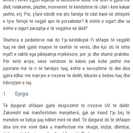
diell, relaksimin, plazhin, momentet të këndshme të cilat i keni kaluar
jashtë, etj. Por, çfarë ndodh me ato familje të cilat kanë në shtëpitë
e tyre fëmijë të vegjël apo të porsalindur? A është e sigurt dhe sa
është e sigurt paraqitja e të vegjëlve në diell?
Shumica e pediatërve nuk do t’ju këshillojnë t’i shfaqni të vegjëlit
tuaj në diell gjatë muajve të nxehtë të verës, dhe kjo do të ishte
mjaft e saktë nga pikëpamja mjekësore, por jo dhe shumë praktike.
Për këtë arsye, nëse vendosni të kaloni pak kohë jashtë me
pjestarin më të ri të familjes tuaj, është e nevojshme të dini disa
gjëra lidhur me marrjen e rrezeve të diellit, lëkurën e bebes tuaj dhe
mbrojtjen e saj.
1. Djegia
Të djegurat shfaqen gjatë ekspozimit të rrezeve UV të diellit.
Zakonisht nuk manifestohen menjëherë, gjë që mund t’ju bëj të
mendoni se bebja juaj ndihet mirë në diell. Të djegurat do të shfaqen
disa orë më vonë duke u manifestuar me skuqje, ënjtje, dhimbje,