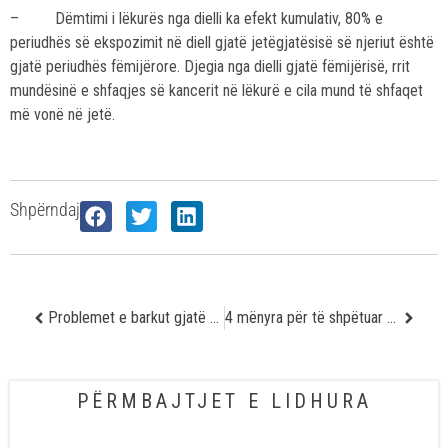
– Dëmtimi i lëkurës nga dielli ka efekt kumulativ, 80% e
periudhës së ekspozimit në diell gjatë jetëgjatësisë së njeriut është
gjatë periudhës fëmijërore. Djegia nga dielli gjatë fëmijërisë, rrit
mundësinë e shfaqjes së kancerit në lëkurë e cila mund të shfaqet
më vonë në jetë.
Shpërndaj
Problemet e barkut gjatë udhëtimit
4 mënyra për të shpëtuar nga dhimbja e qafës
PËRMBAJTJET E LIDHURA