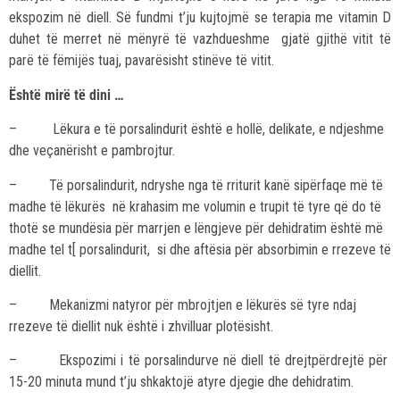
ekspozim në diell. Së fundmi t’ju kujtojmë se terapia me vitamin D
duhet të merret në mënyrë të vazhdueshme gjatë gjithë vitit të
parë të fëmijës tuaj, pavarësisht stinëve të vitit.
Është mirë të dini …
– Lëkura e të porsalindurit është e hollë, delikate, e ndjeshme
dhe veçanërisht e pambrojtur.
– Të porsalindurit, ndryshe nga të rriturit kanë sipërfaqe më të
madhe të lëkurës në krahasim me volumin e trupit të tyre që do të
thotë se mundësia për marrjen e lëngjeve për dehidratim është më
madhe tel t[ porsalindurit, si dhe aftësia për absorbimin e rrezeve të
diellit.
– Mekanizmi natyror për mbrojtjen e lëkurës së tyre ndaj
rrezeve të diellit nuk është i zhvilluar plotësisht.
– Ekspozimi i të porsalindurve në diell të drejtpërdrejtë për
15-20 minuta mund t’ju shkaktojë atyre djegie dhe dehidratim.