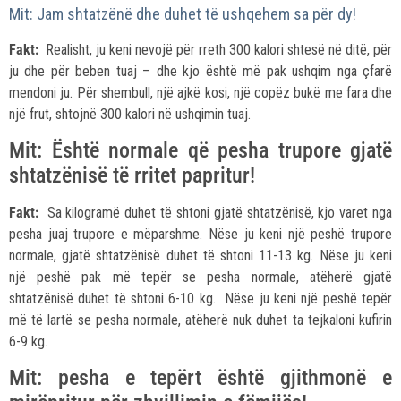
Mit: Jam shtatzënë dhe duhet të ushqehem sa për dy!
Fakt:
Realisht, ju keni nevojë për rreth 300 kalori shtesë në ditë, për
ju dhe për beben tuaj – dhe kjo është më pak ushqim nga çfarë
mendoni ju. Për shembull, një ajkë kosi, një copëz bukë me fara dhe
një frut, shtojnë 300 kalori në ushqimin tuaj.
Mit: Është normale që pesha trupore gjatë
shtatzënisë të rritet papritur!
Fakt:
Sa kilogramë duhet të shtoni gjatë shtatzënisë, kjo varet nga
pesha juaj trupore e mëparshme. Nëse ju keni një peshë trupore
normale, gjatë shtatzënisë duhet të shtoni 11-13 kg. Nëse ju keni
një peshë pak më tepër se pesha normale, atëherë gjatë
shtatzënisë duhet të shtoni 6-10 kg. Nëse ju keni një peshë tepër
më të lartë se pesha normale, atëherë nuk duhet ta tejkaloni kufirin
6-9 kg.
Mit: pesha e tepërt është gjithmonë e