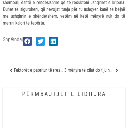
shembull, është e rendësishme që të reduktoni ushqimet e kripura.
Duhet të siguroheni, që nevojat tuaja për tu ushqyer, kanë të bëjnë
me ushqimin e shëndetshëm, vetëm në këtë mënyrë nuk do të
merrni kalori të tepërta.
Shpërndaj
Faktorët e papritur të rrezikut të goditjes në zemër
3 mënyra të cilat do t’ju ndihmojnë për zbulimin e hershëm të kancerit
PËRMBAJTJET E LIDHURA