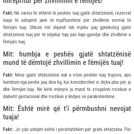
mirëpritur për zhvillimin e fëmijës!
Fakt:
Në varësi të shtimit të peshës tuaj gjatë shtatzënisë, rezervat
tuaja të ushqimit janë të mjaftueshme për zhvillimin normal të
fëmijës tuaj. Shkoni më shpesh tek mjeku juaj gjinekolog gjatë
shtatzënisë tuaj për të ndjekur hap pas hapi gjendje dhe zhvillimin e
fëmijës tuaj.
Mit: humbja e peshës gjatë shtatzënisë
mund të dëmtojë zhvillimin e fëmijës tuaj!
Fakt:
Nëse gjatë shtatzënisë nuk e rrisni peshën tuaj trupore, apo
humbisni nga pesha juaj disa kg, kjo konsiderohet si diçka plus për ju
dhe fëmijën tuaj. Në këtë mënyrë ju mund të zvogëloni rrezikun e
diabetit gestacional dhe rrezikun e lindjes së parakohëshme.
Mit: Është mirë që t’i përmbushni nevojat
tuaja!
Fakt:
Jo çdo ushqim është i përshtatshëm për gratë shtatzëna. Për