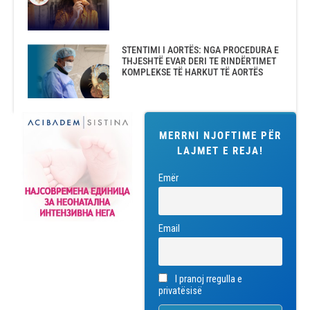
STENTIMI I AORTËS: NGA PROCEDURA E
THJESHTË EVAR DERI TE RINDËRTIMET
KOMPLEKSE TË HARKUT TË AORTËS
MERRNI NJOFTIME PËR
LAJMET E REJA!
Emër
Email
I pranoj rregulla e
privatësisë