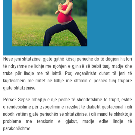
Nëse jeni shtatzënë, gjatë gjithë kësaj periudhe do të dëgjoni histori
të ndryshme në lidhje me njohjen e gjinisë së bebit tuaj, madje dhe
truke për lindje më të lehtë. Por, veçanërisht duhet të jeni të
kujdesshëm me mitet në lidhje me shtimin e peshës tuaj trupore
gjatë shtatzënisë.
Përse? Sepse mbajtja e një peshë të shëndetshme të trupit, është
e rëndësishme për zvogëlimin e rrezikut të diabetit gestacional i cili
ndodh vetëm gjatë periudhës së shtatzënisë, i cili mund të shkaktojë
probleme me tensionin e gjakut, madje edhe lindje të
parakohëshme.