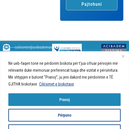
callcenter@acibademsistina.mk
+ 389 2 30 99 500
Acibadem
Daily Dose Of Health - Blog me
Në ueb-faqen tonë ne përdorim biskota për t’jua ofruar përvojën më
Sistina - Bëhet
këshilla shëndetësore rreth
Ul. Skupi 5A Shkup
fjalë për jetën!
relevante duke memoruar preferencat tuaja dhe vizitat e përsëritura.
shëndetit tuaj. Ne kemi krijuar
Me shtypjen e butonit “Pranoj”, ju jeni dakord me përdorimin e TË
një ueb portal që do t'ju ofrojë
përgjigjet e pyetjeve tuaja në
GJITHA biskotave.
Cilësimet e biskotave
lidhje me shëndetin tuaj dhe do
t'ju japë këshilla për një jetë të
Pranoj
shëndetshme.
© 2026 Të gjitha të drejtat e
Politika e biskotave në ueb-faqe |
Politika e
Përpuno
rezervuara
privatësisë