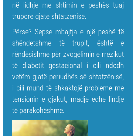
në lidhje me shtimin e peshës tuaj
trupore gjatë shtatzënisë.
Përse? Sepse mbajtja e një peshë të
shëndetshme të trupit, është e
rëndësishme për zvogëlimin e rrezikut
të diabetit gestacional i cili ndodh
vetëm gjatë periudhës së shtatzënisë,
i cili mund të shkaktojë probleme me
tensionin e gjakut, madje edhe lindje
të parakohëshme.