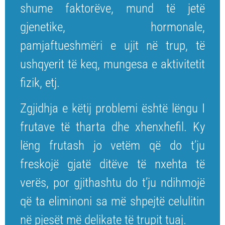
shume faktorëve, mund të jetë
gjenetike, hormonale,
pamjaftueshmëri e ujit në trup, të
ushqyerit të keq, mungesa e aktivitetit
fizik, etj.
Zgjidhja e këtij problemi është lëngu I
frutave të tharta dhe xhenxhefil. Ky
lëng frutash jo vetëm që do t’ju
freskojë gjatë ditëve të nxehta të
verës, por gjithashtu do t’ju ndihmojë
që ta eliminoni sa më shpejtë celulitin
në pjesët më delikate të trupit tuaj.