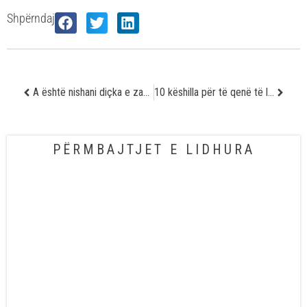
Shpërndaj
A është nishani diçka e zakonshme apo mund të shndërrohet në melanoma?
10 këshilla për të qenë të lumtur
PËRMBAJTJET E LIDHURA