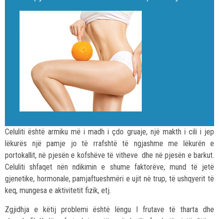
Celuliti është armiku më i madh i çdo gruaje, një makth i cili i jep
lëkurës një pamje jo të rrafshtë të ngjashme me lëkurën e
portokallit, në pjesën e kofshëve të vitheve dhe në pjesën e barkut.
Celuliti shfaqet nën ndikimin e shume faktorëve, mund të jetë
gjenetike, hormonale, pamjaftueshmëri e ujit në trup, të ushqyerit të
keq, mungesa e aktivitetit fizik, etj.
Zgjidhja e këtij problemi është lëngu I frutave të tharta dhe