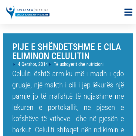
PIJE E SHËNDETSHME E CILA
ELIMINON CELULITIN
4 Qershor, 2014
Të ushqyerit dhe nutricioni
Celuliti është armiku më i madh i çdo
gruaje, një makth i cili i jep lëkurës një
pamje jo të rrafshtë të ngjashme me
lëkurën e portokallit, në pjesën e
kofshëve të vitheve dhe në pjesën e
barkut. Celuliti shfaqet nën ndikimin e