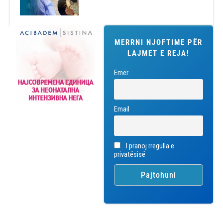
MERRNI NJOFTIME PËR
LAJMET E REJA!
Emër
Email
I pranoj rregulla e
privatësisë