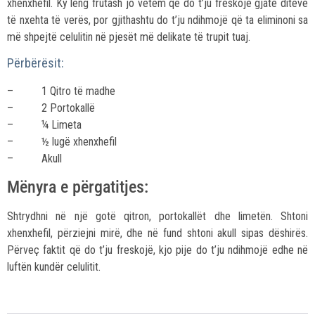
xhenxhefil. Ky lëng frutash jo vetëm që do t’ju freskojë gjatë ditëve
të nxehta të verës, por gjithashtu do t’ju ndihmojë që ta eliminoni sa
më shpejtë celulitin në pjesët më delikate të trupit tuaj.
Përbërësit:
– 1 Qitro të madhe
– 2 Portokallë
– ¼ Limeta
– ½ lugë xhenxhefil
– Akull
Mënyra e përgatitjes:
Shtrydhni në një gotë qitron, portokallët dhe limetën. Shtoni
xhenxhefil, përziejni mirë, dhe në fund shtoni akull sipas dëshirës.
Përveç faktit që do t’ju freskojë, kjo pije do t’ju ndihmojë edhe në
luftën kundër celulitit.