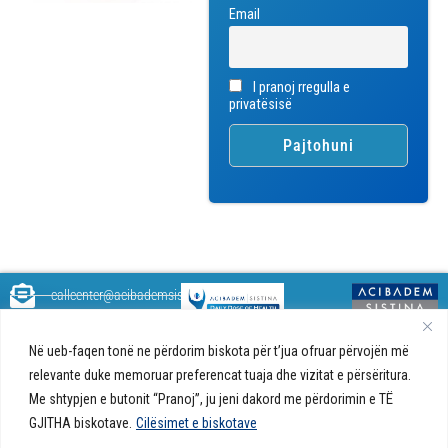
Email
I pranoj rregulla e
privatësisë
callcenter@acibademsistina.mk
+ 389 2 30 99 500
Acibadem
Daily Dose Of Health - Blog me
Në ueb-faqen tonë ne përdorim biskota për t’jua ofruar përvojën më
Sistina - Bëhet
këshilla shëndetësore rreth
Ul. Skupi 5A Shkup
relevante duke memoruar preferencat tuaja dhe vizitat e përsëritura.
fjalë për jetën!
shëndetit tuaj. Ne kemi krijuar
Me shtypjen e butonit “Pranoj”, ju jeni dakord me përdorimin e TË
një ueb portal që do t'ju ofrojë
GJITHA biskotave.
Cilësimet e biskotave
përgjigjet e pyetjeve tuaja në
lidhje me shëndetin tuaj dhe do