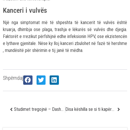
Kanceri i vulvës
Një nga simptomat më të shpeshta të kancerit të vulvës është
kruarja, dhimbja ose plaga, trashja e lëkurës së vulvës dhe djegia.
Faktorët e rrezikut përfshijnë edhe infeksionin HPV, ose ekzistencën
e lythave gjenitale. Nëse ky lloj kanceri zbulohet në fazë të hershme
, mundësitë për shërimin e tij janë të mëdha.
Shpërndaj
Studimet tregojnë – Dashuria ndodh në mendje dhe jo në zemër
Disa këshilla se si ti kapërceni sulmet e panikut