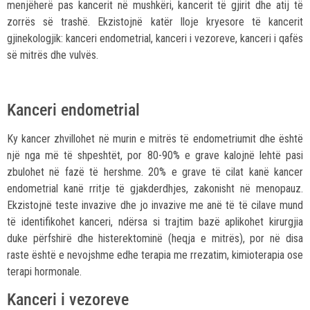
menjëherë pas kancerit në mushkëri, kancerit të gjirit dhe atij të
zorrës së trashë. Ekzistojnë katër lloje kryesore të kancerit
gjinekologjik: kanceri endometrial, kanceri i vezoreve, kanceri i qafës
së mitrës dhe vulvës.
Kanceri endometrial
Ky kancer zhvillohet në murin e mitrës të endometriumit dhe është
një nga më të shpeshtët, por 80-90% e grave kalojnë lehtë pasi
zbulohet në fazë të hershme. 20% e grave të cilat kanë kancer
endometrial kanë rritje të gjakderdhjes, zakonisht në menopauz.
Ekzistojnë teste invazive dhe jo invazive me anë të të cilave mund
të identifikohet kanceri, ndërsa si trajtim bazë aplikohet kirurgjia
duke përfshirë dhe histerektominë (heqja e mitrës), por në disa
raste është e nevojshme edhe terapia me rrezatim, kimioterapia ose
terapi hormonale.
Kanceri i vezoreve