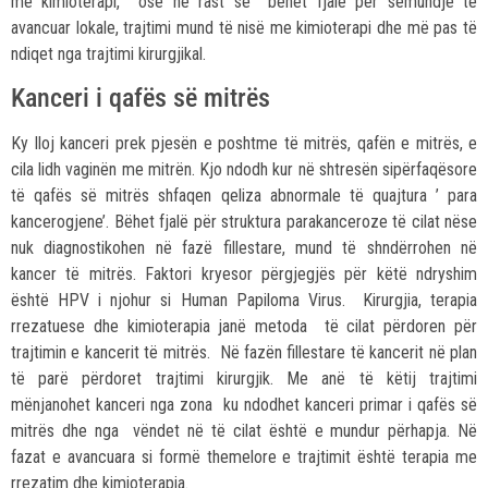
me kimioterapi, ose në rast se bëhet fjalë për sëmundje të
avancuar lokale, trajtimi mund të nisë me kimioterapi dhe më pas të
ndiqet nga trajtimi kirurgjikal.
Kanceri i qafës së mitrës
Ky lloj kanceri prek pjesën e poshtme të mitrës, qafën e mitrës, e
cila lidh vaginën me mitrën. Kjo ndodh kur në shtresën sipërfaqësore
të qafës së mitrës shfaqen qeliza abnormale të quajtura ’ para
kancerogjene’. Bëhet fjalë për struktura parakanceroze të cilat nëse
nuk diagnostikohen në fazë fillestare, mund të shndërrohen në
kancer të mitrës. Faktori kryesor përgjegjës për këtë ndryshim
është HPV i njohur si Human Papiloma Virus. Kirurgjia, terapia
rrezatuese dhe kimioterapia janë metoda të cilat përdoren për
trajtimin e kancerit të mitrës. Në fazën fillestare të kancerit në plan
të parë përdoret trajtimi kirurgjik. Me anë të këtij trajtimi
mënjanohet kanceri nga zona ku ndodhet kanceri primar i qafës së
mitrës dhe nga vëndet në të cilat është e mundur përhapja. Në
fazat e avancuara si formë themelore e trajtimit është terapia me
rrezatim dhe kimioterapia.