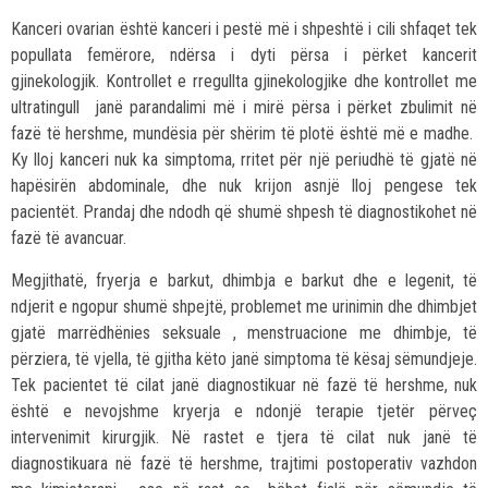
Kanceri ovarian është kanceri i pestë më i shpeshtë i cili shfaqet tek
popullata femërore, ndërsa i dyti përsa i përket kancerit
gjinekologjik. Kontrollet e rregullta gjinekologjike dhe kontrollet me
ultratingull janë parandalimi më i mirë përsa i përket zbulimit në
fazë të hershme, mundësia për shërim të plotë është më e madhe.
Ky lloj kanceri nuk ka simptoma, rritet për një periudhë të gjatë në
hapësirën abdominale, dhe nuk krijon asnjë lloj pengese tek
pacientët. Prandaj dhe ndodh që shumë shpesh të diagnostikohet në
fazë të avancuar.
Megjithatë, fryerja e barkut, dhimbja e barkut dhe e legenit, të
ndjerit e ngopur shumë shpejtë, problemet me urinimin dhe dhimbjet
gjatë marrëdhënies seksuale , menstruacione me dhimbje, të
përziera, të vjella, të gjitha këto janë simptoma të kësaj sëmundjeje.
Tek pacientet të cilat janë diagnostikuar në fazë të hershme, nuk
është e nevojshme kryerja e ndonjë terapie tjetër përveç
intervenimit kirurgjik. Në rastet e tjera të cilat nuk janë të
diagnostikuara në fazë të hershme, trajtimi postoperativ vazhdon