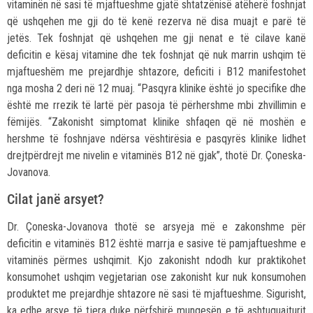
vitaminën në sasi të mjaftueshme gjatë shtatzënisë atëherë foshnjat
që ushqehen me gji do të kenë rezerva në disa muajt e parë të
jetës. Tek foshnjat që ushqehen me gji nenat e të cilave kanë
deficitin e kësaj vitamine dhe tek foshnjat që nuk marrin ushqim të
mjaftueshëm me prejardhje shtazore, deficiti i B12 manifestohet
nga mosha 2 deri në 12 muaj. “Pasqyra klinike është jo specifike dhe
është me rrezik të lartë për pasoja të përhershme mbi zhvillimin e
fëmijës. “Zakonisht simptomat klinike shfaqen që në moshën e
hershme të foshnjave ndërsa vështirësia e pasqyrës klinike lidhet
drejtpërdrejt me nivelin e vitaminës B12 në gjak”, thotë Dr. Çoneska-
Jovanova.
Cilat janë arsyet?
Dr. Çoneska-Jovanova thotë se arsyeja më e zakonshme për
deficitin e vitaminës B12 është marrja e sasive të pamjaftueshme e
vitaminës përmes ushqimit. Kjo zakonisht ndodh kur praktikohet
konsumohet ushqim vegjetarian ose zakonisht kur nuk konsumohen
produktet me prejardhje shtazore në sasi të mjaftueshme. Sigurisht,
ka edhe arsye të tjera duke përfshirë mungesën e të ashtuquajturit