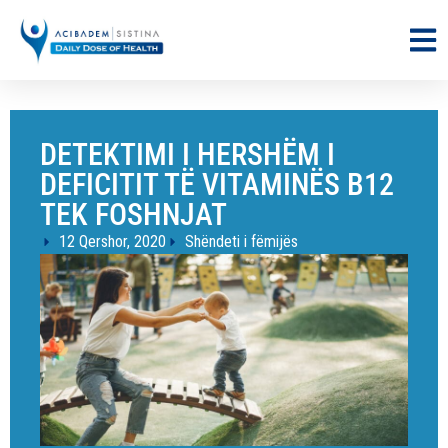
DETEKTIMI I HERSHËM I
DEFICITIT TË VITAMINËS B12
TEK FOSHNJAT
12 Qershor, 2020
Shëndeti i fëmijës