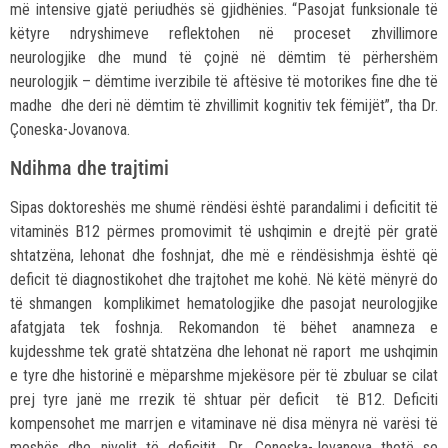
më intensive gjatë periudhës së gjidhënies. “Pasojat funksionale të
këtyre ndryshimeve reflektohen në proceset zhvillimore
neurologjike dhe mund të çojnë në dëmtim të përhershëm
neurologjik – dëmtime iverzibile të aftësive të motorikes fine dhe të
madhe dhe deri në dëmtim të zhvillimit kognitiv tek fëmijët”, tha Dr.
Çoneska-Jovanova.
Ndihma dhe trajtimi
Sipas doktoreshës me shumë rëndësi është parandalimi i deficitit të
vitaminës B12 përmes promovimit të ushqimin e drejtë për gratë
shtatzëna, lehonat dhe foshnjat, dhe më e rëndësishmja është që
deficit të diagnostikohet dhe trajtohet me kohë. Në këtë mënyrë do
të shmangen komplikimet hematologjike dhe pasojat neurologjike
afatgjata tek foshnja. Rekomandon të bëhet anamneza e
kujdesshme tek gratë shtatzëna dhe lehonat në raport me ushqimin
e tyre dhe historinë e mëparshme mjekësore për të zbuluar se cilat
prej tyre janë me rrezik të shtuar për deficit të B12. Deficiti
kompensohet me marrjen e vitaminave në disa mënyra në varësi të
moshës dhe nivelit të deficitit. Dr. Çoneska-Jovanova thotë se