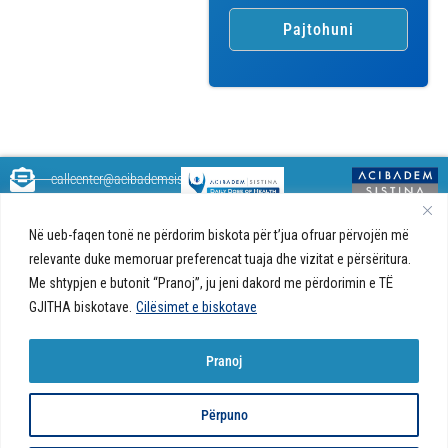
callcenter@acibademsistina.mk
+ 389 2 30 99 500
Acibadem
Daily Dose Of Health - Blog me
Në ueb-faqen tonë ne përdorim biskota për t’jua ofruar përvojën më
Sistina - Bëhet
këshilla shëndetësore rreth
Ul. Skupi 5A Shkup
fjalë për jetën!
relevante duke memoruar preferencat tuaja dhe vizitat e përsëritura.
shëndetit tuaj. Ne kemi krijuar
Me shtypjen e butonit “Pranoj”, ju jeni dakord me përdorimin e TË
një ueb portal që do t'ju ofrojë
përgjigjet e pyetjeve tuaja në
GJITHA biskotave.
Cilësimet e biskotave
lidhje me shëndetin tuaj dhe do
t'ju japë këshilla për një jetë të
Pranoj
shëndetshme.
© 2026 Të gjitha të drejtat e
Politika e biskotave në ueb-faqe |
Politika e
Përpuno
rezervuara
privatësisë