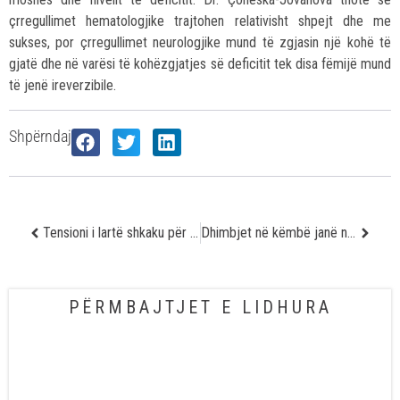
çrregullimet hematologjike trajtohen relativisht shpejt dhe me
sukses, por çrregullimet neurologjike mund të zgjasin një kohë të
gjatë dhe në varësi të kohëzgjatjes së deficitit tek disa fëmijë mund
të jenë ireverzibile.
Shpërndaj
Tensioni i lartë shkaku për sulm në zemër, një problem që shpesh shfaqet edhe tek të rinjtë
Dhimbjet në këmbë janë një shenjë për çregullim në qarkullimin e gjakut
PËRMBAJTJET E LIDHURA