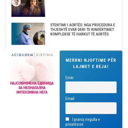
STENTIMI I AORTËS: NGA PROCEDURA E
THJESHTË EVAR DERI TE RINDËRTIMET
KOMPLEKSE TË HARKUT TË AORTËS
MERRNI NJOFTIME PËR
LAJMET E REJA!
Emër
Email
I pranoj rregulla e
privatësisë