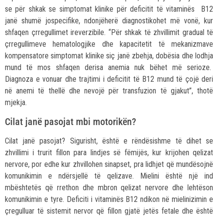
se për shkak se simptomat klinike për deficitit të vitaminës B12
janë shumë jospecifike, ndonjëherë diagnostikohet më vonë, kur
shfaqen çrregullimet ireverzibile. “Për shkak të zhvillimit gradual të
çrregullimeve hematologjike dhe kapacitetit të mekanizmave
kompensatore simptomat klinike siç janë zbehja, dobësia dhe lodhja
mund të mos shfaqen derisa anemia nuk bëhet më serioze.
Diagnoza e vonuar dhe trajtimi i deficitit të B12 mund të çojë deri
në anemi të thellë dhe nevojë për transfuzion të gjakut”, thotë
mjekja.
Cilat janë pasojat mbi motorikën?
Cilat janë pasojat? Sigurisht, është e rëndësishme të dihet se
zhvillimi i trurit fillon para lindjes së fëmijës, kur krijohen qelizat
nervore, por edhe kur zhvillohen sinapset, pra lidhjet që mundësojnë
komunikimin e ndërsjellë të qelizave. Mielini është një ind
mbështetës që rrethon dhe mbron qelizat nervore dhe lehtëson
komunikimin e tyre. Deficiti i vitaminës B12 ndikon në mielinizimin e
çregulluar të sistemit nervor që fillon gjatë jetës fetale dhe është