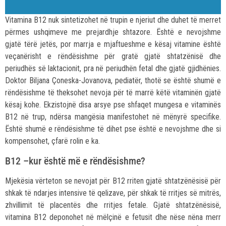
Vitamina B12 nuk sintetizohet në trupin e njeriut dhe duhet të merret
përmes ushqimeve me prejardhje shtazore. Është e nevojshme
gjatë tërë jetës, por marrja e mjaftueshme e kësaj vitamine është
veçanërisht e rëndësishme për gratë gjatë shtatzënisë dhe
periudhës së laktacionit, pra në periudhën fetal dhe gjatë gjidhënies.
Doktor Biljana Çoneska-Jovanova, pediatër, thotë se është shumë e
rëndësishme të theksohet nevoja për të marrë këtë vitaminën gjatë
kësaj kohe. Ekzistojnë disa arsye pse shfaqet mungesa e vitaminës
B12 në trup, ndërsa mangësia manifestohet në mënyrë specifike.
Është shumë e rëndësishme të dihet pse është e nevojshme dhe si
kompensohet, çfarë rolin e ka.
B12 –kur është më e rëndësishme?
Mjekësia vërteton se nevojat për B12 rriten gjatë shtatzënësisë për
shkak të ndarjes intensive të qelizave, për shkak të rritjes së mitrës,
zhvillimit të placentës dhe rritjes fetale. Gjatë shtatzënësisë,
vitamina B12 deponohet në mëlçinë e fetusit dhe nëse nëna merr