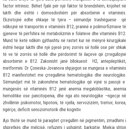
factor intrinsic. Bëhet fjalë për një faktor të brendshëm, krijohet në
lukth dhe është i domosdoshëm për absorbimin e vitaminës.
Ekzistojnë edhe shkaqe të tjera – sëmundje trashëguese që
ndikojnë në transportin e vitaminës B12, praninë e polimorfizmave të
gjeneve të përfshira në metabolizmin e folateve dhe vitaminës B12.
Mund të ketë ndikim gjithashtu në rastet kur në mënyrë kirurgjikale
është hequr lukthi dhe një pjesë prej zorrës së hollë ose për shkak
të ve të zorrës së hollë dhe përdorimit të ilaçeve që çrregullojnë
absorbimin e B12. Zakonisht janë bllokuesit H2, antepileptikët,
metformini. Dr Çoneska-Jovanova shpjegon se mungesa e vitaminës
B12 manifestohet me çrregullime hematologjike dhe neurologjike.
Sëmundjet më të zakonshme hematologjike që vijnë si pasojë e
mungesës së vitaminës B12 janë anemia megaloblastike, anemia
hemolitike ose pancitopenia, dhe nga ato neurologjike –ngecje në
zhvillimin psikomotor, hipotoni, të vjella, nervozizëm, tremor, korea,
ngërçe, deficiti senozomotorik dhe kognitiv.
Ajo thotë se mund të paraqitet çrregullim në pigmentim, zmadhimi i
shpretkës dhe mëlçisë, refuzimi i ushqimit, barkqitje. Mjekja shton