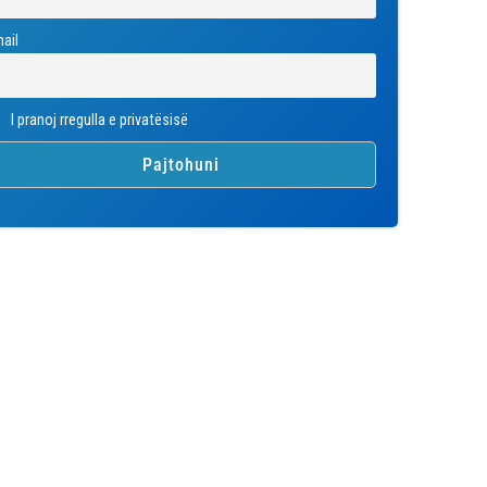
ail
I pranoj rregulla e privatësisë