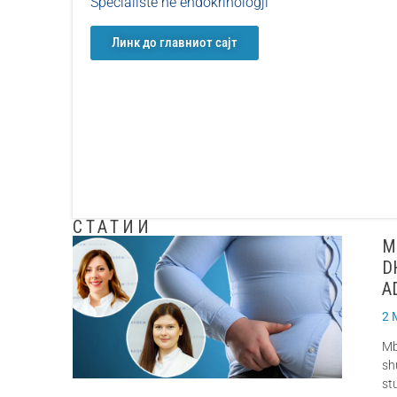
Specialiste në endokrinologji
Линк до главниот сајт
СТАТИИ
M
D
A
2 
Mb
sh
st