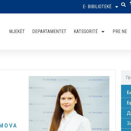
E- BIBILIOTEKË
MJEKËT
DEPARTAMENTET
KATEGORITË
PRE NE
Б
Б
Д
З
IMOVA