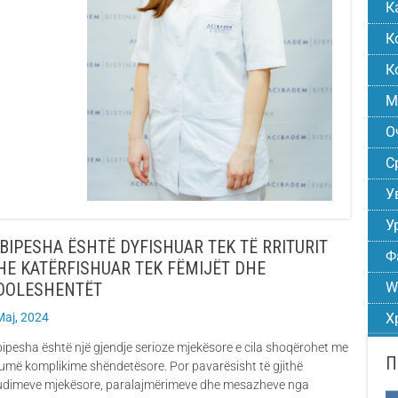
К
К
К
М
О
С
У
У
BIPESHA ËSHTË DYFISHUAR TEK TË RRITURIT
Ф
HE KATËRFISHUAR TEK FËMIJËT DHE
DOLESHENTËT
W
Maj, 2024
Х
ipesha është një gjendje serioze mjekësore e cila shoqërohet me
umë komplikime shëndetësore. Por pavarësisht të gjithë
udimeve mjekësore, paralajmërimeve dhe mesazheve nga