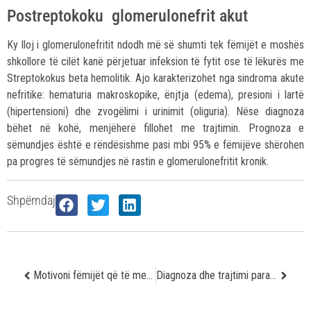
Postreptokoku glomerulonefrit akut
Ky lloj i glomerulonefritit ndodh më së shumti tek fëmijët e moshës
shkollore të cilët kanë përjetuar infeksion të fytit ose të lëkurës me
Streptokokus beta hemolitik. Ajo karakterizohet nga sindroma akute
nefritike: hematuria makroskopike, ënjtja (edema), presioni i lartë
(hipertensioni) dhe zvogëlimi i urinimit (oliguria). Nëse diagnoza
bëhet në kohë, menjëherë fillohet me trajtimin. Prognoza e
sëmundjes është e rëndësishme pasi mbi 95% e fëmijëve shërohen
pa progres të sëmundjes në rastin e glomerulonefritit kronik.
Shpërndaj
Motivoni fëmijët që të merren me aktivitete fizike
Diagnoza dhe trajtimi parakanceroz i qafës së mitrës