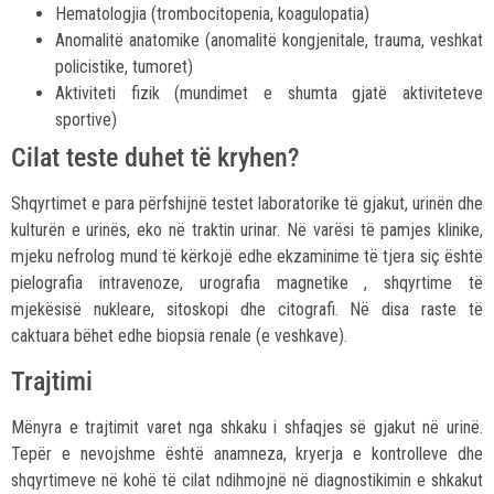
Hematologjia (trombocitopenia, koagulopatia)
Anomalitë anatomike (anomalitë kongjenitale, trauma, veshkat
policistike, tumoret)
Aktiviteti fizik (mundimet e shumta gjatë aktiviteteve
sportive)
Cilat teste duhet të kryhen?
Shqyrtimet e para përfshijnë testet laboratorike të gjakut, urinën dhe
kulturën e urinës, eko në traktin urinar. Në varësi të pamjes klinike,
mjeku nefrolog mund të kërkojë edhe ekzaminime të tjera siç është
pielografia intravenoze, urografia magnetike , shqyrtime të
mjekësisë nukleare, sitoskopi dhe citografi. Në disa raste të
caktuara bëhet edhe biopsia renale (e veshkave).
Trajtimi
Mënyra e trajtimit varet nga shkaku i shfaqjes së gjakut në urinë.
Tepër e nevojshme është anamneza, kryerja e kontrolleve dhe
shqyrtimeve në kohë të cilat ndihmojnë në diagnostikimin e shkakut