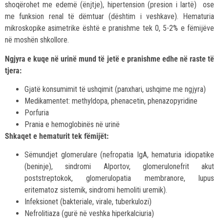
shoqërohet me edemë (ënjtje), hipertension (presion i lartë) ose
me funksion renal të dëmtuar (dështim i veshkave). Hematuria
mikroskopike asimetrike është e pranishme tek 0, 5-2% e fëmijëve
në moshën shkollore.
Ngjyra e kuqe në urinë mund të jetë e pranishme edhe në raste të
tjera:
Gjatë konsumimit të ushqimit (panxhari, ushqime me ngjyra)
Medikamentet: methyldopa, phenacetin, phenazopyridine
Porfuria
Prania e hemoglobinës në urinë
Shkaqet e hematurit tek fëmijët:
Sëmundjet glomerulare (nefropatia IgA, hematuria idiopatike
(beninje), sindromi Alportov, glomerulonefrit akut
poststreptokok, glomerulopatia membranore, lupus
eritematoz sistemik, sindromi hemoliti uremik).
Infeksionet (bakteriale, virale, tuberkulozi)
Nefrolitiaza (gurë në veshka hiperkalciuria)