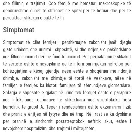
dhe fillimin e trajtimit. Çdo fëmijë me hematuri makroskopike të
qëndrueshme duhet të shtrohet në spital për të hetuar dhe për të
përcaktuar shkakun e saktë të tij.
Simptomat
Simptomat të cilat fëmijët i përshkruajnë zakonisht janë: djegia
gjatë urinimit, dhe urinimi i shpeshtë, si dhe ndjenja e pakëndshme
nga fillimi i urinimit deri në fund të urinimit. Për përcaktimin e shkakut
të vërtetë është e nevojshme që të informoni mjekun nefrolog për
kohëzgjatjen e kësaj gjendje, nëse është e shoqëruar me ndonjë
dhimbje, zakonisht me dhimbje të fortë të veshkave, nëse në
familjen e fëmijës ka histori familjare të sëmundjeve glomerulare.
Shfaqja e shpeshtë e gjakut në urinë tek fëmijët është e paraprirë
nga infeksionet respirative të shkaktuara nga streptokoku beta
hemolitik të grupit A. Tepër i rëndësishëm është ekzaminimi fizik
dhe prania e ënjtjes në fytyrë dhe në trup. Në rast se ka dyshime
për praninë e sindromit poststreptokok nefritik akut, është i
nevojshëm hospitalizimi dhe trajtimi i mëtejshëm.