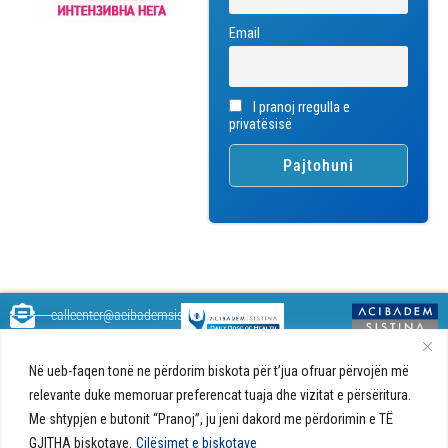
Email
I pranoj rregulla e
privatësisë
callcenter@acibademsistina.mk
+ 389 2 30 99 500
Acibadem
Daily Dose Of Health - Blog me
Në ueb-faqen tonë ne përdorim biskota për t’jua ofruar përvojën më
Sistina - Bëhet
këshilla shëndetësore rreth
Ul. Skupi 5A Shkup
fjalë për jetën!
relevante duke memoruar preferencat tuaja dhe vizitat e përsëritura.
shëndetit tuaj. Ne kemi krijuar
Me shtypjen e butonit “Pranoj”, ju jeni dakord me përdorimin e TË
një ueb portal që do t'ju ofrojë
GJITHA biskotave.
Cilësimet e biskotave
përgjigjet e pyetjeve tuaja në