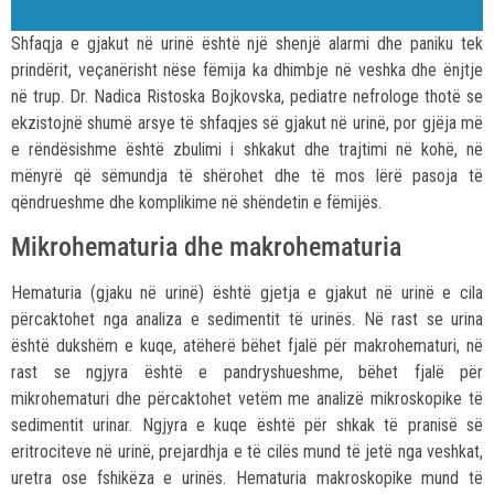
Shfaqja e gjakut në urinë është një shenjë alarmi dhe paniku tek
prindërit, veçanërisht nëse fëmija ka dhimbje në veshka dhe ënjtje
në trup. Dr. Nadica Ristoska Bojkovska, pediatre nefrologe thotë se
ekzistojnë shumë arsye të shfaqjes së gjakut në urinë, por gjëja më
e rëndësishme është zbulimi i shkakut dhe trajtimi në kohë, në
mënyrë që sëmundja të shërohet dhe të mos lërë pasoja të
qëndrueshme dhe komplikime në shëndetin e fëmijës.
Mikrohematuria dhe makrohematuria
Hematuria (gjaku në urinë) është gjetja e gjakut në urinë e cila
përcaktohet nga analiza e sedimentit të urinës. Në rast se urina
është dukshëm e kuqe, atëherë bëhet fjalë për makrohematuri, në
rast se ngjyra është e pandryshueshme, bëhet fjalë për
mikrohematuri dhe përcaktohet vetëm me analizë mikroskopike të
sedimentit urinar. Ngjyra e kuqe është për shkak të pranisë së
eritrociteve në urinë, prejardhja e të cilës mund të jetë nga veshkat,
uretra ose fshikëza e urinës. Hematuria makroskopike mund të