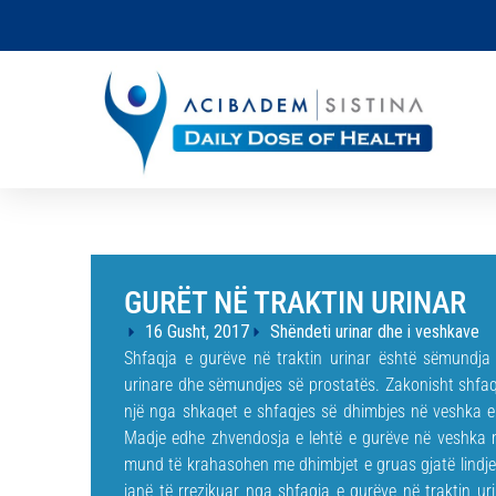
GURËT NË TRAKTIN URINAR
16 Gusht, 2017
Shëndeti urinar dhe i veshkave
Shfaqja e gurëve në traktin urinar është sëmundja 
urinare dhe sëmundjes së prostatës. Zakonisht shfa
një nga shkaqet e shfaqjes së dhimbjes në veshka e c
Madje edhe zhvendosja e lehtë e gurëve në veshka 
mund të krahasohen me dhimbjet e gruas gjatë lindjes
janë të rrezikuar nga shfaqja e gurëve në traktin u