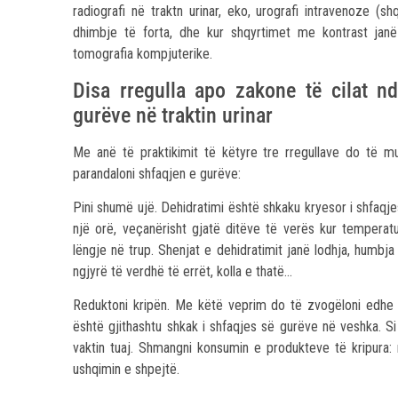
radiografi në traktn urinar, eko, urografi intravenoze (s
dhimbje të forta, dhe kur shqyrtimet me kontrast jan
tomografia kompjuterike.
Disa rregulla apo zakone të cilat n
gurëve në traktin urinar
Me anë të praktikimit të këtyre tre rregullave do të m
parandaloni shfaqjen e gurëve:
Pini shumë ujë. Dehidratimi është shkaku kryesor i shfaq
një orë, veçanërisht gjatë ditëve të verës kur tempera
lëngje në trup. Shenjat e dehidratimit janë lodhja, humbja 
ngjyrë të verdhë të errët, kolla e thatë…
Reduktoni kripën. Me këtë veprim do të zvogëloni edhe ka
është gjithashtu shkak i shfaqjes së gurëve në veshka. Si f
vaktin tuaj. Shmangni konsumin e produkteve të kripura
ushqimin e shpejtë.