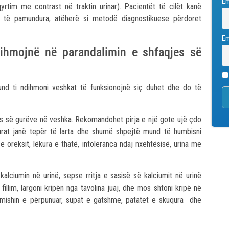
E
hqyrtim me contrast në traktin urinar). Pacientët të cilët kanë
ë të pamundura, atëherë si metodë diagnostikuese përdoret
Em
dihmojnë në parandalimin e shfaqjes së
und ti ndihmoni veshkat të funksionojnë siç duhet dhe do të
jes së gurëve në veshka. Rekomandohet pirja e një gote ujë çdo
turat janë tepër të larta dhe shumë shpejtë mund të humbisni
e oreksit, lëkura e thatë, intoleranca ndaj nxehtësisë, urina me
lciumin në urinë, sepse rritja e sasisë së kalciumit në urinë
illim, largoni kripën nga tavolina juaj, dhe mos shtoni kripë në
: mishin e përpunuar, supat e gatshme, patatet e skuqura dhe