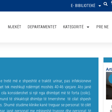
E- BIBILIOTEKË
MJEKËT
DEPARTAMENTET
KATEGORITË
PRE NE
Art
e tretë më e shpeshtë e traktit urinar, pas infeksioneve
qet tek meshkujt ndërmjet moshës 40-46 vjeçare. Ato janë
ila konsiderohet si një nga dhimbjet më të forta (colic).
mund të shkaktojë dhimbje të tmerrshme të cilat shpesh
. Shumë studime klinike kanë treguar se personat të cilët
rinar, janë personat me mbipeshë trupore dhe personat të
P