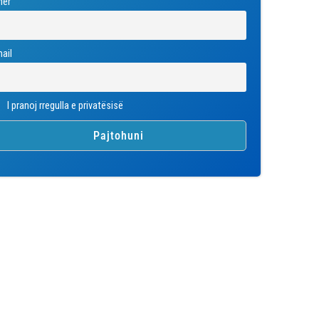
mër
ail
I pranoj rregulla e privatësisë