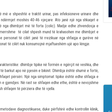
ë më e shpeshtë e traktit urinar, pas infeksioneve urinare dhe
t ndërmjet moshës 40-46 vjeçare. Ato janë një nga shkaqet e
jë nga dhimbjet më të forta (colic). Madje edhe zhvendosja e
 tmerrshme të cilat shpesh mund të krahasohen me dhimbjet e
se personat të cilët janë të rrezikuar nga shfaqja e gurëve në
sonat të cilët nuk konsumojnë mjaftueshëm ujë apo lëngje.
arakteristike: dhimbje tipike në formën e ngërçit në veshka, dhe
 të barkut apo në pjesën e bikinit. Dhimbja është shumë e fortë,
faqet përsëri. Një nga simptomat tipike është edhe shfaqja e
min e gjendjes. Në rast se shfaqen edhe ethe, është e nevojshme
 shfaqen të përziera dhe të vjella.
etodave diagnostikuese, duke përfshirë edhe kontrollin klinik,