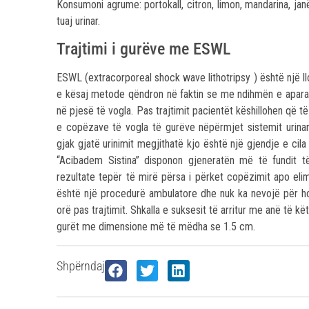
Konsumoni agrume: portokall, citron, limon, mandarina, janë
tuaj urinar.
Trajtimi i gurëve me ESWL
ESWL (extracorporeal shock wave lithotripsy ) është një llo
e kësaj metode qëndron në faktin se me ndihmën e aparati
në pjesë të vogla. Pas trajtimit pacientët këshillohen që t
e copëzave të vogla të gurëve nëpërmjet sistemit urina
gjak gjatë urinimit megjithatë kjo është një gjendje e cila 
“Acibadem Sistina” disponon gjeneratën më të fundit të 
rezultate tepër të mirë përsa i përket copëzimit apo eli
është një procedurë ambulatore dhe nuk ka nevojë për hos
orë pas trajtimit. Shkalla e suksesit të arritur me anë të
gurët me dimensione më të mëdha se 1.5 cm.
Shpërndaj