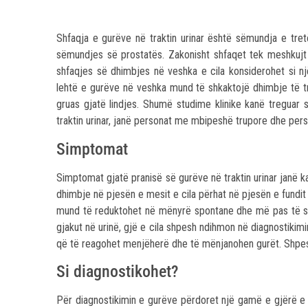
Shfaqja e gurëve në traktin urinar është sëmundja e tret
sëmundjes së prostatës. Zakonisht shfaqet tek meshkuj
shfaqjes së dhimbjes në veshka e cila konsiderohet si n
lehtë e gurëve në veshka mund të shkaktojë dhimbje të
gruas gjatë lindjes. Shumë studime klinike kanë treguar 
traktin urinar, janë personat me mbipeshë trupore dhe per
Simptomat
Simptomat gjatë pranisë së gurëve në traktin urinar janë k
dhimbje në pjesën e mesit e cila përhat në pjesën e fundit
mund të reduktohet në mënyrë spontane dhe më pas të sh
gjakut në urinë, gjë e cila shpesh ndihmon në diagnostiki
që të reagohet menjëherë dhe të mënjanohen gurët. Shpesh
Si diagnostikohet?
Për diagnostikimin e gurëve përdoret një gamë e gjërë e m