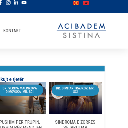
KONTAKT
ikujt e tjetër
DR. VERICA MALINKOVA
DR. DIMITAR TRAJKOV, MR.
DIMOVSKA, MR. SCI
SCI
PUSHIM PËR TRUPIN,
SINDROMA E ZORRËS
USHIM PËR MENDJEN
SË IRRITUAR