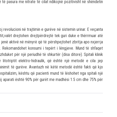
 të pasura me nitrate të cilat ndikojnë pozitivisht në shëndetin
j revolucioni në trajtimin e gurëve në sistemin urinar. E veçanta
t,valët drejtohen drejtpërdrejtë tek guri duke e thërrmuar atë
ë jenë aktivë në mënyrë që të përshpejtohet zbritja apo nxjerrja
r. Rekomandohet konsumi i tepërt i lëngjeve. Mund të shfaqet
zhduket për një periudhë të shkurtër (disa ditore). Spitali klinik
litotriptit elektro-hidraulik, që është një metodë e cila jep
minimit të gurëve. Avantazh në këtë metodë është fakti që kjo
pitalizim, kështu që pacienti mund të lëshohet nga spitali një
 këtij aparati është 90% për gurët me madhësi 1.5 cm dhe 75% për