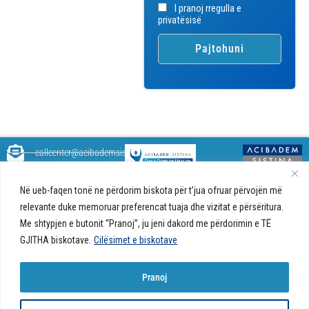
I pranoj rregulla e
privatësisë
callcenter@acibademsistina.mk
+ 389 2 30 99 500
Acibadem
Daily Dose Of Health - Blog me
Në ueb-faqen tonë ne përdorim biskota për t’jua ofruar përvojën më
Sistina - Bëhet
këshilla shëndetësore rreth
Ul. Skupi 5A Shkup
relevante duke memoruar preferencat tuaja dhe vizitat e përsëritura.
fjalë për jetën!
shëndetit tuaj. Ne kemi krijuar
Me shtypjen e butonit “Pranoj”, ju jeni dakord me përdorimin e TË
një ueb portal që do t'ju ofrojë
GJITHA biskotave.
Cilësimet e biskotave
përgjigjet e pyetjeve tuaja në
lidhje me shëndetin tuaj dhe do
t'ju japë këshilla për një jetë të
Pranoj
shëndetshme.