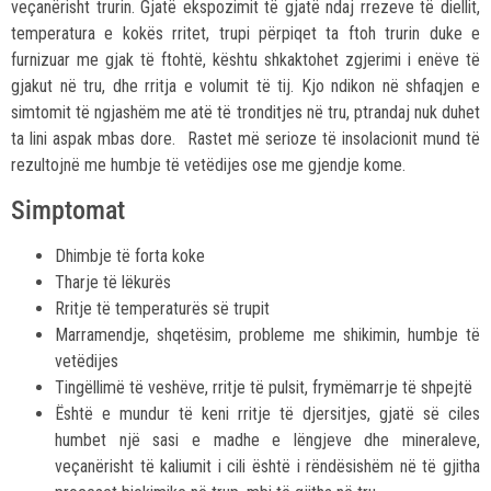
veçanërisht trurin. Gjatë ekspozimit të gjatë ndaj rrezeve të diellit,
temperatura e kokës rritet, trupi përpiqet ta ftoh trurin duke e
furnizuar me gjak të ftohtë, kështu shkaktohet zgjerimi i enëve të
gjakut në tru, dhe rritja e volumit të tij. Kjo ndikon në shfaqjen e
simtomit të ngjashëm me atë të tronditjes në tru, ptrandaj nuk duhet
ta lini aspak mbas dore. Rastet më serioze të insolacionit mund të
rezultojnë me humbje të vetëdijes ose me gjendje kome.
Simptomat
Dhimbje të forta koke
Tharje të lëkurës
Rritje të temperaturës së trupit
Marramendje, shqetësim, probleme me shikimin, humbje të
vetëdijes
Tingëllimë të veshëve, rritje të pulsit, frymëmarrje të shpejtë
Është e mundur të keni rritje të djersitjes, gjatë së ciles
humbet një sasi e madhe e lëngjeve dhe mineraleve,
veçanërisht të kaliumit i cili është i rëndësishëm në të gjitha