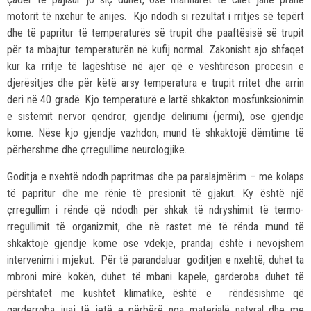
motorit të nxehur të anijes. Kjo ndodh si rezultat i rritjes së tepërt
dhe të papritur të temperaturës së trupit dhe paaftësisë së trupit
për ta mbajtur temperaturën në kufij normal. Zakonisht ajo shfaqet
kur ka rritje të lagështisë në ajër që e vështirëson procesin e
djerësitjes dhe për këtë arsy temperatura e trupit rritet dhe arrin
deri në 40 gradë. Kjo temperaturë e lartë shkakton mosfunksionimin
e sistemit nervor qëndror, gjendje deliriumi (jermi), ose gjendje
kome. Nëse kjo gjendje vazhdon, mund të shkaktojë dëmtime të
përhershme dhe çrregullime neurologjike.
Goditja e nxehtë ndodh papritmas dhe pa paralajmërim – me kolaps
të papritur dhe me rënie të presionit të gjakut. Ky është një
çrregullim i rëndë që ndodh për shkak të ndryshimit të termo-
rregullimit të organizmit, dhe në rastet më të rënda mund të
shkaktojë gjendje kome ose vdekje, prandaj është i nevojshëm
intervenimi i mjekut. Për të parandaluar goditjen e nxehtë, duhet ta
mbroni mirë kokën, duhet të mbani kapele, garderoba duhet të
përshtatet me kushtet klimatike, është e rëndësishme që
garderroba juaj të jetë e përbërë nga materialë natyral dhe me