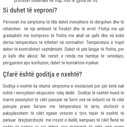
proceset biokimike në trup, mbi të gjitha në tru.
Si duhet të veproni?
Personat me simptoma të tilla duhet menjëherë të dërgohen dhe të
rehatohen në një ambient të freskët dhe të errët. Ftohja me ujë
gradualisht me kompreso të ftohta me akull në qafë dhe në kokë
derisa temperatura të kthehet në normalitet. Temperatura e trupit
duhet të kontrollohet vazhdimisht. Duhet të pini lëngje të ftohta, por
jo kafe dhe alkool. Në rastet e rënda me humbje të vetëdijes,
përgjumësi apo konfuzion, duhet të kontaktoni mjekun.
Çfarë është goditja e nxehtë?
Goditja e nxehtë ka shumë simptoma si insolacioni por për këtë nuk
është i nevojshëm ekspozimi ndaj diellit. Goditje të nxehtë mund të
marrin punonjësit të cilët punojnë në furrë ose në industri në të cilat
punojnë pranë furrave me temperatura të larta, shoferët e
pakujdesshëm të cilët ngasin veturën e tyre tepër të nxehtë të
parkuar drejtpërdrejtë me rrezet e diellit, kampues të cilët flenë në
çadër të pajisur jo siç duhet, ose marinarët të cilët janë pranë