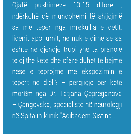
Gjatë pushimeve 10-15 ditore ,
ndërkohë që mundohemi të shijojmë
sa më tepër nga mrekullia e detit,
liqenit apo lumit, ne nuk e dimë se sa
është në gjendje trupi ynë ta pranojë
të gjithë këtë dhe çfarë duhet të bëjmë
nëse e teprojmë me ekspozimin e
tepërt në diell? – përgjigje për këtë
morëm nga Dr. Tatjana Çepreganova
– Çangovska, specialiste në neurologji
në Spitalin klinik "Acibadem Sistina".