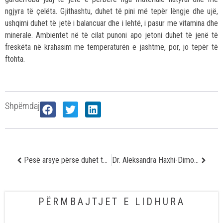
ngjyra të çelëta. Gjithashtu, duhet të pini më tepër lëngje dhe ujë,
ushqimi duhet të jetë i balancuar dhe i lehtë, i pasur me vitamina dhe
minerale. Ambientet në të cilat punoni apo jetoni duhet të jenë të
freskëta në krahasim me temperaturën e jashtme, por, jo tepër të
ftohta.
Shpërndaj
Pesë arsye përse duhet të pini vitaminë C
Dr. Aleksandra Haxhi-Dimova – zgjedhja e ushqimeve të shëndetshme nuk do të thotë ushqim i duhur
PËRMBAJTJET E LIDHURA