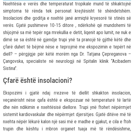
Nxehtësia e verës dhe temperaturat tropikale mund të shkaktojnë
simptoma të rënda tek personat krejtësisht të shëndetshëm.
Insolacioni dhe goditja e nxehtë janë armiqtë kryesorë të stinës së
verës. Gjatë pushimeve 10-15 ditore , ndërkohë që mundohemi të
shijojmë sa më tepër nga mrekullia e detit, liqenit apo lumit, ne nuk e
dimë se sa është në gjendje trupi ynë ta pranojë të gjithë këtë dhe
çfarë duhet të bëjmë nëse e teprojmë me ekspozimin e tepërt në
diell? – përgjigje për këtë morëm nga Dr. Tatjana Çepreganova –
Çangovska, specialiste në neurologji në Spitalin klinik “Acibadem
Sistina”.
Çfarë është insolacioni?
Ekspozimi i gjatë ndaj rrezeve të diellit shkakton insolacion,
veçanërisht nëse qafa është e ekspozuar në temperaturë të lartë
dhe nën ndikimin e nxehtësisë diellore. Trupi ynë ftohet nëpërmjet
sistemit kardiovaskular dhe nëpërmjet djersitjes. Gjatë ditëve më të
nxehta nëpër lëkurë kalon një sasi më e madhe e gjakut, e cila e ftoh
trupin dhe kështu i mbron organet tuaja më të rëndësishme,