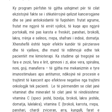
Ky program përfshin të gjitha ushqimet për të cilat
ekzistojnë fakte se i shkatërrojnë qelizat kancerogjene
dhe se janë antioksidantë të fuqishëm: frutat agrume,
frutat me ngjyrë të errët vjollcë, të kuqe apo ngjyrë
portokalli, më pas karota e freskët, panxhari, brokolli,
lakra, rrënja e selinos, rrepa, shafrani i indisë, domatja.
Xhenxhefili është tepër efektiv kundër të përzierave
dhe të vjellave, dhe mund të ndihmojë edhe tek
pacientët me kimioterapi. Ka studime që tregojnë se
fara e zezë, fara e lirit, qimnoni i zi, aloe vera, spirulina,
noni, goji, manaferra – të gjitha me mekanizmin e tyre
imunostimulues apo antitumor, ndikojnë në procesin e
trajtimit të kancerit apo efekteve negative nga trajtimi
onkologjik tek pacienti. Le të përmendim se cilat janë
vitaminat dhe mineralet të cilat janë të rëndësishme:
vitamina C (speci jeshil, bizelja, brokoli, lakra jeshile,
domatja, lulelakra); vitamina E (brokoli, karrota, rrepa,
panxhari, chardi zviceran, arra, kungulli, farat e