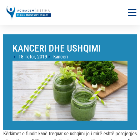
KANCERI DHE USHQIMI
18 Tetor, 2019
Kanceri
Kërkimet e fundit kanë treguar se ushqimi jo i mirë është përgjegjës