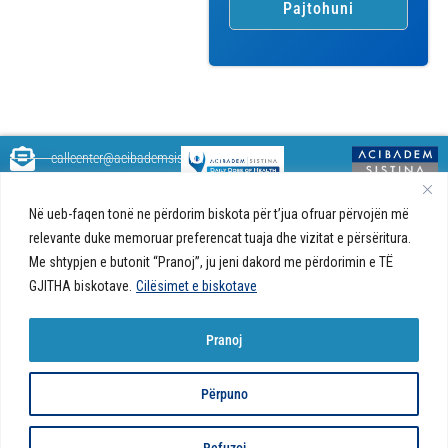
callcenter@acibademsistina.mk
+ 389 2 30 99 500
Acibadem
Daily Dose Of Health - Blog me
Në ueb-faqen tonë ne përdorim biskota për t’jua ofruar përvojën më
Sistina - Bëhet
këshilla shëndetësore rreth
Ul. Skupi 5A Shkup
fjalë për jetën!
relevante duke memoruar preferencat tuaja dhe vizitat e përsëritura.
shëndetit tuaj. Ne kemi krijuar
Me shtypjen e butonit “Pranoj”, ju jeni dakord me përdorimin e TË
një ueb portal që do t'ju ofrojë
përgjigjet e pyetjeve tuaja në
GJITHA biskotave.
Cilësimet e biskotave
lidhje me shëndetin tuaj dhe do
t'ju japë këshilla për një jetë të
Pranoj
shëndetshme.
© 2026 Të gjitha të drejtat e
Politika e biskotave në ueb-faqe |
Politika e
Përpuno
rezervuara
privatësisë
Refuzoj