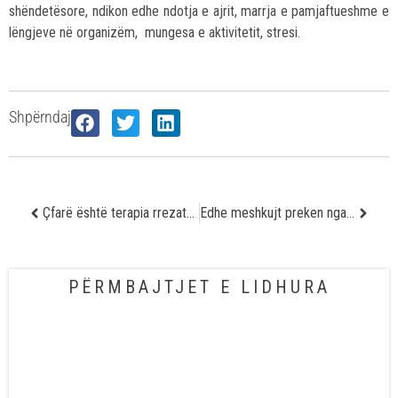
shëndetësore, ndikon edhe ndotja e ajrit, marrja e pamjaftueshme e
lëngjeve në organizëm, mungesa e aktivitetit, stresi.
Shpërndaj
Çfarë është terapia rrezatuese?
Edhe meshkujt preken nga sëmundja e karcinomit të gjirit
PËRMBAJTJET E LIDHURA