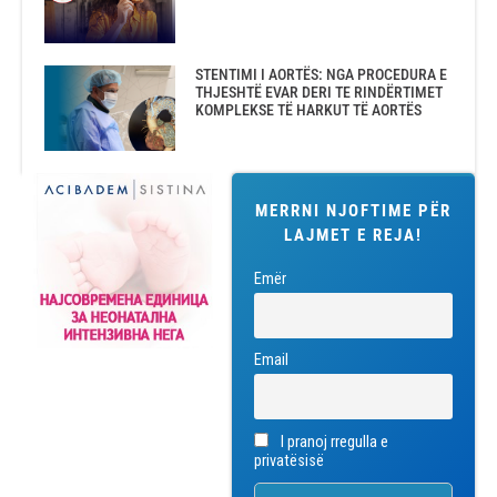
STENTIMI I AORTËS: NGA PROCEDURA E
THJESHTË EVAR DERI TE RINDËRTIMET
KOMPLEKSE TË HARKUT TË AORTËS
MERRNI NJOFTIME PËR
LAJMET E REJA!
Emër
Email
I pranoj rregulla e
privatësisë