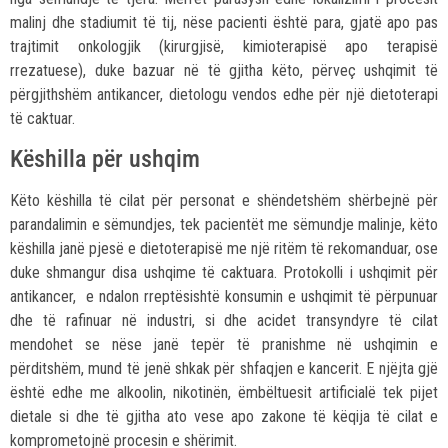
malinj dhe stadiumit të tij, nëse pacienti është para, gjatë apo pas
trajtimit onkologjik (kirurgjisë, kimioterapisë apo terapisë
rrezatuese), duke bazuar në të gjitha këto, përveç ushqimit të
përgjithshëm antikancer, dietologu vendos edhe për një dietoterapi
të caktuar.
Këshilla për ushqim
Këto këshilla të cilat për personat e shëndetshëm shërbejnë për
parandalimin e sëmundjes, tek pacientët me sëmundje malinje, këto
këshilla janë pjesë e dietoterapisë me një ritëm të rekomanduar, ose
duke shmangur disa ushqime të caktuara. Protokolli i ushqimit për
antikancer, e ndalon rreptësishtë konsumin e ushqimit të përpunuar
dhe të rafinuar në industri, si dhe acidet transyndyre të cilat
mendohet se nëse janë tepër të pranishme në ushqimin e
përditshëm, mund të jenë shkak për shfaqjen e kancerit. E njëjta gjë
është edhe me alkoolin, nikotinën, ëmbëltuesit artificialë tek pijet
dietale si dhe të gjitha ato vese apo zakone të këqija të cilat e
komprometojnë procesin e shërimit.