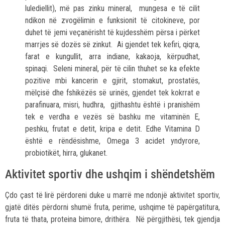
lulediellit), më pas zinku mineral, mungesa e të cilit
ndikon në zvogëlimin e funksionit të citokineve, por
duhet të jemi veçanërisht të kujdesshëm përsa i përket
marrjes së dozës së zinkut. Ai gjendet tek kefiri, qiqra,
farat e kungullit, arra indiane, kakaoja, kërpudhat,
spinaqi. Seleni mineral, për të cilin thuhet se ka efekte
pozitive mbi kancerin e gjirit, stomakut, prostatës,
mëlçisë dhe fshikëzës së urinës, gjendet tek kokrrat e
parafinuara, misri, hudhra, gjithashtu është i pranishëm
tek e verdha e vezës së bashku me vitaminën E,
peshku, frutat e detit, kripa e detit. Edhe Vitamina D
është e rëndësishme, Omega 3 acidet yndyrore,
probiotikët, hirra, glukanet.
Aktivitet sportiv dhe ushqim i shëndetshëm
Çdo çast të lirë përdoreni duke u marrë me ndonjë aktivitet sportiv,
gjatë ditës përdorni shumë fruta, perime, ushqime të papërgatitura,
fruta të thata, proteina bimore, drithëra. Në përgjithësi, tek gjendja