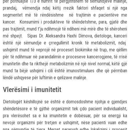
për pothuajse 1/3 e numrit të përgjithshëm të sëmundjeve malinje,
prandaj, vëmendja ndaj këtij rrezik faktori shfaqet si një nga
segmentet më të rëndësishme në trajtimin e pacientëve me
kancer. Konsumimi i produkteve të shëndetshme, para, gjatë dhe
pas trajtimit, mund t’ju ndihmojë të ndiheni më mirë dhe të shëroheni
më shpejt. Sipas Dr. Aleksandra Haxhi Dimova, dietologe, kanceri
është një sëmundje e çrregullimit kronik të metabolizmit, ndaj
ushqimit mund të veprojë në proceset biokimike në trup, me qëllim
për të ndihmuar në parandalimin e proceseve kancerogjene, të rrisë
imunitetin dhe ta rikthejë metabolizmin në një nivel normal, këtë gjë
mund ta bëjë ushqimi i cili është imunostimulues dhe që përmban
lëndë ushqyese për luftimin e qelizave malinje.
Vlerësimi i imunitetit
Dietologët këshillojnë se është e domosdoshme njohja e gjendjes
shëndetësore e të gjithë organizmit tek çdo pacient individualisht,
pra vlerësohet sa e ka imunitetin e dobësuar, për sa energji ka
nevojë organizmi për tretjen e ushqimit, nëse pacienti vuan edhe
nga sëmundje të tjera. Merret parasysh edhe lokalizimi i procesit