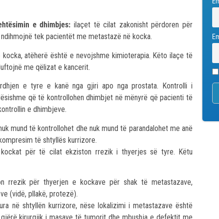
E
ehtësimin e dhimbjes:
ilaçet të cilat zakonisht përdoren për
të ndihmojnë tek pacientët me metastazë në kocka.
Em
kocka, atëherë është e nevojshme kimioterapia. Këto ilaçe të
luftojnë me qëlizat e kancerit.
dhjen e tyre e kanë nga gjiri apo nga prostata. Kontrolli i
ndësishme që të kontrollohen dhimbjet në mënyrë që pacienti të
kontrollin e dhimbjeve.
a nuk mund të kontrollohet dhe nuk mund të parandalohet me anë
 kompresim të shtyllës kurrizore.
ckat për të cilat ekziston rrezik i thyerjes së tyre. Këtu
ston rrezik për thyerjen e kockave për shak të metastazave,
e (vidë, pllakë, protezë).
ra në shtyllën kurrizore, nëse lokalizimi i metastazave është
 gjërë kirurgjik i masave të tumorit dhe mbushja e defektit me