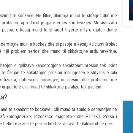
azimit të kockave. Në fillim, dhimbja mund të shfaqet dhe më
 probleme apo dhimbje gjatë ecjes apo lëvizjes. Metastazat i
 pasojë e kësaj mund të shfaqet thyerje e tyre gjatë ndonjë
 dëmtojnë indin e kockës dhe si pasojë e kësaj, kalciumi lirohet
në një problem serioz dhe mund të shkaktojnë urth, neveritje,
ërhapjen e qelizave kancerogjene shkaktohet presion tek indet
të fillojnë të shkaktojnë presion mbi pjesën e shtyllës e cila
të kufizuara, dobësim i muskujve, ngurtësim dhe probleme me
e urgjente e cila mund të shkaktojë paralizë tek pacienti.
ka?
në të skanimit të kockave i cili mund ta zbulojë sëmundjen në
afi kompjuterike, rezonancë magnetike dhe PET/KT. Përsa i
 bëhet me anë të përcaktimit të vlerave të kalciumit në gjak.