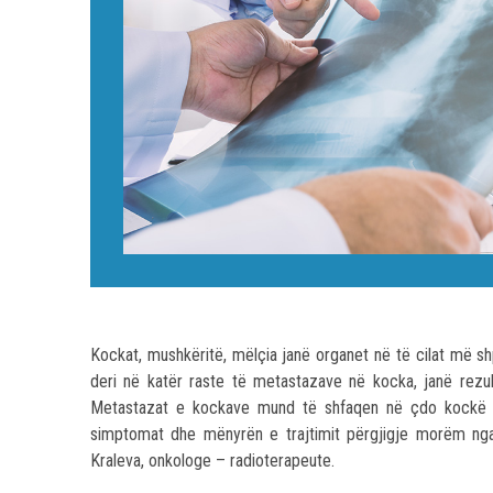
Kockat, mushkëritë, mëlçia janë organet në të cilat më s
deri në katër raste të metastazave në kocka, janë rezul
Metastazat e kockave mund të shfaqen në çdo kockë por
simptomat dhe mënyrën e trajtimit përgjigje morëm nga
Kraleva, onkologe – radioterapeute.