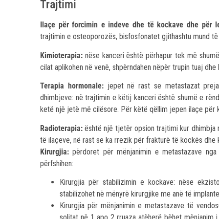
Trajtimi
Ilaçe për forcimin e indeve dhe të kockave dhe për l
trajtimin e osteoporozës, bisfosfonatet gjithashtu mund 
Kimioterapia:
nëse kanceri është përhapur tek më shumë 
cilat aplikohen në venë, shpërndahen nëpër trupin tuaj dhe 
Terapia hormonale:
jepet në rast se metastazat prejar
dhimbjeve: në trajtimin e këtij kanceri është shumë e rë
ketë një jetë më cilësore. Për këtë qëllim jepen ilaçe për 
Radioterapia:
është një tjetër opsion trajtimi kur dhimbj
të ilaçeve, në rast se ka rrezik për frakturë të kockës dhe
Kirurgjia:
përdoret për mënjanimin e metastazave nga ko
përfshihen:
Kirurgjia për stabilizimin e kockave: nëse ekzi
stabilizohet në mënyrë kirurgjike me anë të implantev
Kirurgjia për mënjanimin e metastazave të vendosu
solitat në 1 apo 2 rruaza atëherë bëhet mënjanim i