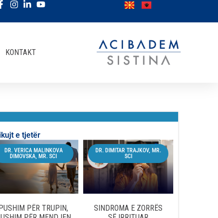
KONTAKT
ikujt e tjetër
DR. VERICA MALINKOVA
DR. DIMITAR TRAJKOV, MR.
DIMOVSKA, MR. SCI
SCI
PUSHIM PËR TRUPIN,
SINDROMA E ZORRËS
USHIM PËR MENDJEN
SË IRRITUAR