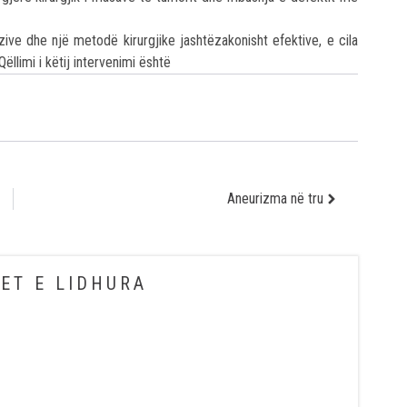
ive dhe një metodë kirurgjike jashtëzakonisht efektive, e cila
ëllimi i këtij intervenimi është
Aneurizma në tru
ET E LIDHURA