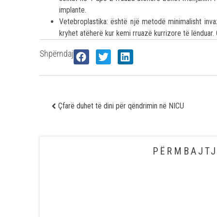
implante.
Vetebroplastika: është një metodë minimalisht invaz
kryhet atëherë kur kemi rruazë kurrizore të lënduar. Q
Shpërndaj
Çfarë duhet të dini për qëndrimin në NICU
PËRMBAJTJ