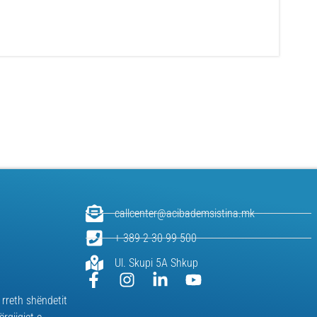
callcenter@acibademsistina.mk
+ 389 2 30 99 500
Ul. Skupi 5A Shkup
 rreth shëndetit