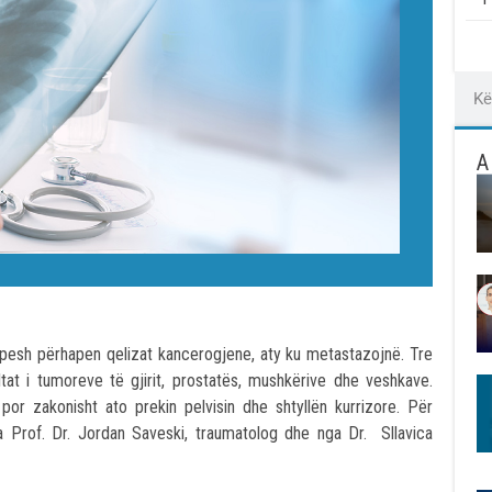
A
hpesh përhapen qelizat kancerogjene, aty ku metastazojnë. Tre
tat i tumoreve të gjirit, prostatës, mushkërive dhe veshkave.
 zakonisht ato prekin pelvisin dhe shtyllën kurrizore. Për
 Prof. Dr. Jordan Saveski, traumatolog dhe nga Dr. Sllavica