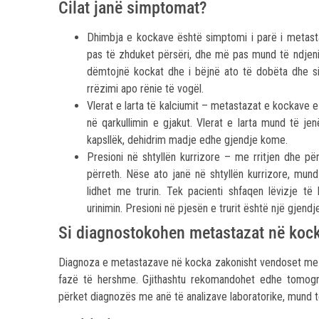
Cilat janë simptomat?
Dhimbja e kockave është simptomi i parë i metast
pas të zhduket përsëri, dhe më pas mund të ndjeni
dëmtojnë kockat dhe i bëjnë ato të dobëta dhe si
rrëzimi apo rënie të vogël.
Vlerat e larta të kalciumit – metastazat e kockave e
në qarkullimin e gjakut. Vlerat e larta mund të je
kapsllëk, dehidrim madje edhe gjendje kome.
Presioni në shtyllën kurrizore – me rritjen dhe p
përreth. Nëse ato janë në shtyllën kurrizore, mund 
lidhet me trurin. Tek pacienti shfaqen lëvizje 
urinimin. Presioni në pjesën e trurit është një gjendj
Si diagnostokohen metastazat në koc
Diagnoza e metastazave në kocka zakonisht vendoset me a
fazë të hershme. Gjithashtu rekomandohet edhe tomogr
përket diagnozës me anë të analizave laboratorike, mund të