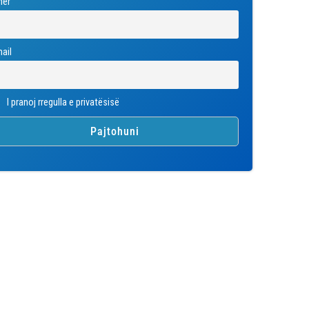
mër
ail
I pranoj rregulla e privatësisë