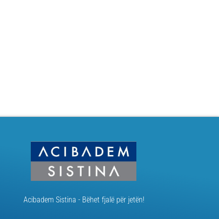
Acibadem Sistina - Bëhet fjalë për jetën!