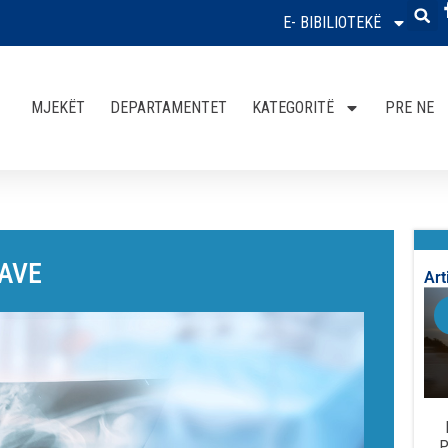
E- BIBILIOTEKË
MJEKËT
DEPARTAMENTET
KATEGORITË
PRE NE
KAVE
Art
P