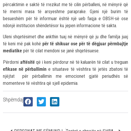
përcaktimin e saktë të rrezikut me të cilin përballeni, në mënyrë që
të merrni masa të arsyeshme paraprake. Gjeni një burim të
besueshëm për të informuar është një ueb faqja e OBSH-së ose
ndonjë institucion shëndetësor ku jepen informacione të sakta.
Uleni shqetësimet dhe ankthin tuaj në mënyrë që ju dhe familja juaj
të keni më pak kohë
për të shikuar ose për të dëgjuar përmbajtje
mediatike
për të cilat mendoni se janë shqetësuese.
Përdorni
aftësitë
që i keni përdorur në të kaluarën të cilat u treguan
efikase në përballimin
e situatave të vështira të jetës zbatoni të
njëjtat për përballimin me emocionet gjatë periudhës së
momenteve të vështira që sjell epidemia.
Shpërndaj