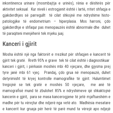
inkontinenca urinare (mosmbajtja e urinës), rënia e dëshirës për
aktivitet seksual. Kur niveli i estrogjenit është i lartë, rritet shfaqja e
gjakderdhjes së parregullt të cilat shkojnë me ndryshime histo-
patologjike të endometrium – hiperplasia. Mos harroni, çdo
gjakderdhje e shfaqur pas menopauzës është abnormale dhe duhet
të paraqiteni menjëherë tek mjeku juaj.
Kanceri i gjirit
Mosha është një nga faktorët e rrezikut për shfaqjen e kancerit të
gjirit tek gratë. Rreth 95% e grave tek të cilat është i diagnostikuar
kanceri i gjirit, i përkasin moshës mbi 40 vjeçare, dhe gjysma prej
tyre janë mbi 61 vjeç. Prandaj, çdo grua në menopauzë, duhet
detyrimisht të kryej kontrolle mamografike të gjirit. Hulumtimet
tregojnë se tek gratë e moshës 50 vjeçare, me anë të
mamografisë mund të zbulohet 85% e ndryshimeve që shkaktojnë
kancerin e gjirit, para se masa kancerogjene të jetë mjaftueshëm e
madhe për tu vërejtur dhe ndjerë nga vetë ato. Madhësia mesatare
e kancerit kur gruaja për herë të parë mund ta vërejë apo ndjejë