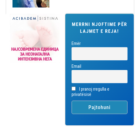
MERRNI NJOFTIME PËR
LAJMET E REJA!
Emër
Email
I pranoj rregulla e
privatësisë