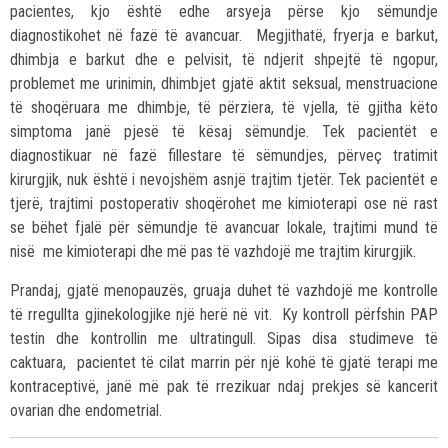
pacientes, kjo është edhe arsyeja përse kjo sëmundje
diagnostikohet në fazë të avancuar. Megjithatë, fryerja e barkut,
dhimbja e barkut dhe e pelvisit, të ndjerit shpejtë të ngopur,
problemet me urinimin, dhimbjet gjatë aktit seksual, menstruacione
të shoqëruara me dhimbje, të përziera, të vjella, të gjitha këto
simptoma janë pjesë të kësaj sëmundje. Tek pacientët e
diagnostikuar në fazë fillestare të sëmundjes, përveç tratimit
kirurgjik, nuk është i nevojshëm asnjë trajtim tjetër. Tek pacientët e
tjerë, trajtimi postoperativ shoqërohet me kimioterapi ose në rast
se bëhet fjalë për sëmundje të avancuar lokale, trajtimi mund të
nisë me kimioterapi dhe më pas të vazhdojë me trajtim kirurgjik.
Prandaj, gjatë menopauzës, gruaja duhet të vazhdojë me kontrolle
të rregullta gjinekologjike një herë në vit. Ky kontroll përfshin PAP
testin dhe kontrollin me ultratingull. Sipas disa studimeve të
caktuara, pacientet të cilat marrin për një kohë të gjatë terapi me
kontraceptivë, janë më pak të rrezikuar ndaj prekjes së kancerit
ovarian dhe endometrial.