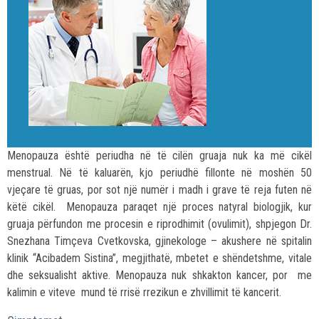
Menopauza është periudha në të cilën gruaja nuk ka më cikël
menstrual. Në të kaluarën, kjo periudhë fillonte në moshën 50
vjeçare të gruas, por sot një numër i madh i grave të reja futen në
këtë cikël. Menopauza paraqet një proces natyral biologjik, kur
gruaja përfundon me procesin e riprodhimit (ovulimit), shpjegon Dr.
Snezhana Timçeva Cvetkovska, gjinekologe – akushere në spitalin
klinik “Acibadem Sistina”, megjithatë, mbetet e shëndetshme, vitale
dhe seksualisht aktive. Menopauza nuk shkakton kancer, por
me
kalimin e viteve mund të rrisë
rrezikun e zhvillimit të kancerit.