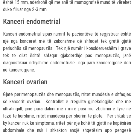
është 15 mm, ndërkohë që me anë të mamografisë mund të vërehet
duke filluar nga 2-3 mm.
Kanceri endometrial
Kanceri endometrial sipas numrit të pacientëve të regjistruar është
një nga kanceret më të zakonshme që shfaqet tek gratë gjatë
periudhës së menopauzës. Tek një numër i konsiderueshëm i grave
tek të cilat është shfaqur gjakderdhje pas menopauzës, janë
diagnostikuar ndryshime endometriale nga para kancerogjene deri
në kancerogjene.
Kanceri ovarian
Gjatë perimenopauzës dhe menopauzës, rritet mundësia e shfaqjes
së kancerit ovarian. Kontrollet e rregullta gjinekologjike dhe me
ultratingull, janë parandalimi më i mirë pasi me zbulimin e tyre në
fazë të hershme, rritet mundësia për shërim të plotë. Për shkak se
ky kancer nuk ka simptoma, rritet për një kohë të gjatë në hapësirën
abdominale dhe nuk i shkakton ansjë shqetësim apo pengesë