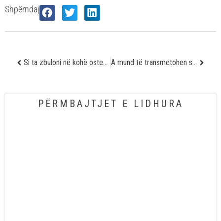
Shpërndaj
Si ta zbuloni në kohë osteoporozën?
A mund të transmetohen sëmundjet nëpërmjet pështymës?
PËRMBAJTJET E LIDHURA