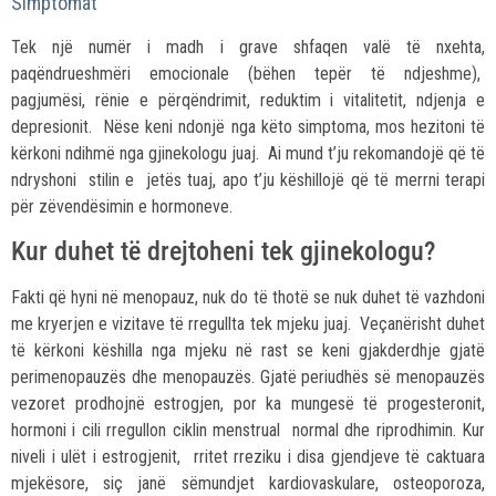
Simptomat
Tek një numër i madh i grave shfaqen valë të nxehta,
paqëndrueshmëri emocionale (bëhen tepër të ndjeshme),
pagjumësi, rënie e përqëndrimit, reduktim i vitalitetit, ndjenja e
depresionit. Nëse keni ndonjë nga këto simptoma, mos hezitoni të
kërkoni ndihmë nga gjinekologu juaj. Ai mund t’ju rekomandojë që të
ndryshoni stilin e jetës tuaj, apo t’ju këshillojë që të merrni terapi
për zëvendësimin e hormoneve.
Kur duhet të drejtoheni tek gjinekologu?
Fakti që hyni në menopauz, nuk do të thotë se nuk duhet të vazhdoni
me kryerjen e vizitave të rregullta tek mjeku juaj. Veçanërisht duhet
të kërkoni këshilla nga mjeku në rast se keni gjakderdhje gjatë
perimenopauzës dhe menopauzës. Gjatë periudhës së menopauzës
vezoret prodhojnë estrogjen, por ka mungesë të progesteronit,
hormoni i cili rregullon ciklin menstrual normal dhe riprodhimin. Kur
niveli i ulët i estrogjenit, rritet rreziku i disa gjendjeve të caktuara
mjekësore, siç janë sëmundjet kardiovaskulare, osteoporoza,