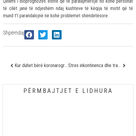
Qëllimi I bioprognozës është që të paralajmërojë no kohë personat
të cilët janë të ndjeshëm ndaj kushteve të këqija të motit që të
mund t’I parandalojnë në kohë problemet shëndetësore.
Shpërndaj
Kur duhet bërë koronarografia?
Stres inkontinenca dhe trajtimi me lazer
PËRMBAJTJET E LIDHURA