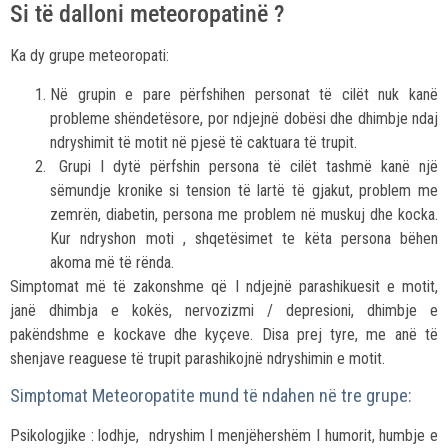
Si të dalloni meteoropatinë ?
Ka dy grupe meteoropati:
Në grupin e pare përfshihen personat të cilët nuk kanë
probleme shëndetësore, por ndjejnë dobësi dhe dhimbje ndaj
ndryshimit të motit në pjesë të caktuara të trupit.
Grupi I dytë përfshin persona të cilët tashmë kanë një
sëmundje kronike si tension të lartë të gjakut, problem me
zemrën, diabetin, persona me problem në muskuj dhe kocka.
Kur ndryshon moti , shqetësimet te këta persona bëhen
akoma më të rënda.
Simptomat më të zakonshme që I ndjejnë parashikuesit e motit,
janë dhimbja e kokës, nervozizmi / depresioni, dhimbje e
pakëndshme e kockave dhe kyçeve. Disa prej tyre, me anë të
shenjave reaguese të trupit parashikojnë ndryshimin e motit.
Simptomat Meteoropatite mund të ndahen në tre grupe:
Psikologjike : lodhje, ndryshim I menjëhershëm I humorit, humbje e