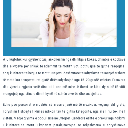
A ju kujtohet kur gjyshërit tuaj ankoheshin nga dhimbja e kokës, dhimbja e kockave
dhe e kyçeve për shkak të ndërrimit të motit? Sot, pothuajse të gjithë reagojmë
ndaj kushteve të këqija të motit. Ne jemi dëshmitarë të ndryshimit të menjëhershëm
të motit kur temperaturat gjatë ditës ndyshojnë nga 15- 20 gradë celcius. Pranvera
dhe vjeshta zgjasin vetë disa ditë ose më mire të themi se këto dy stinë të vitit
mungojnë, nga stina e dimrit hymë në stinën e verës dhe anasjelltas.
Edhe pse personat e moshës së mesme janë më të rrezikuar, veçançrisht gratë,
ndryshimi I shpejtë I klimës ndikon tek të gjitha kategoritë, nga më I riu tek më I
vjetëri. Madje gjysma e popullsisë në Evropën Qëndrore është e prekur nga ndikimi
I kushteve të motit. Ekspertët paralajmërojnë se ndjeshmëria e ndryshimeve