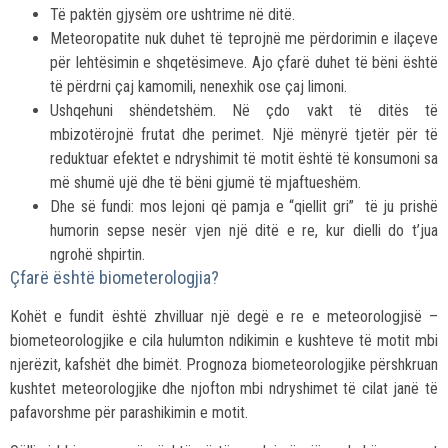
Të paktën gjysëm ore ushtrime në ditë.
Meteoropatite nuk duhet të teprojnë me përdorimin e ilaçeve
për lehtësimin e shqetësimeve. Ajo çfarë duhet të bëni është
të përdrni çaj kamomili, nenexhik ose çaj limoni.
Ushqehuni shëndetshëm. Në çdo vakt të ditës të
mbizotërojnë frutat dhe perimet. Një mënyrë tjetër për të
reduktuar efektet e ndryshimit të motit është të konsumoni sa
më shumë ujë dhe të bëni gjumë të mjaftueshëm.
Dhe së fundi: mos lejoni që pamja e “qiellit gri” të ju prishë
humorin sepse nesër vjen një ditë e re, kur dielli do t’jua
ngrohë shpirtin.
Çfarë është biometerologjia?
Kohët e fundit është zhvilluar një degë e re e meteorologjisë –
biometeorologjike e cila hulumton ndikimin e kushteve të motit mbi
njerëzit, kafshët dhe bimët. Prognoza biometeorologjike përshkruan
kushtet meteorologjike dhe njofton mbi ndryshimet të cilat janë të
pafavorshme për parashikimin e motit.