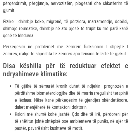
përqëndrimit, përgjumje, nervozizëm, plogështi dhe shkatërrim të
gjumit.
Fizike: dhimbje koke, migrenë, të përziera, marramendje, dobësi,
dhimbje reumatike, dhimbje në ato pjesë të trupit ku më parë kanë
qenë të lënduara.
Përkeqësim në problemet me zemrën: funksionim I shpejtë I
zemrës, rrahje të shpeshta të zemrës apo tension të lartë të gjakut.
Disa këshilla për të reduktuar efektet e
ndryshimeve klimatike:
Të gjithë të sëmurët kronik duhet të ndjekin prognozën e
përditshme biometerologjike dhe të marrin rregullisht terapinë
e lëshuar. Nëse kanë përkeqësim të gjendjes shëndetësore,
duhet menjëherë të kontaktoni doktorin.
Kaloni më shumë kohë jashtë. Çdo ditë të lirë, përdoreni për
të shëtitur jshtë shtëpisë ose ambienteve të punës, në ajër të
pastër, pavarësisht kushteve të motit.