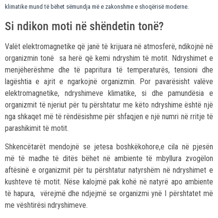
klimatike mund të bëhet sëmundja më e zakonshme e shoqërisë moderne.
Si ndikon moti në shëndetin tonë?
Valët elektromagnetike që janë të krijuara në atmosferë, ndikojnë në
organizmin tonë sa herë që kemi ndryshim të motit. Ndryshimet e
menjëherëshme dhe të papritura të temperaturës, tensioni dhe
lagështia e ajrit e ngarkojnë organizmin. Por pavarësisht valëve
elektromagnetike, ndryshimeve klimatike, si dhe pamundësia e
organizmit të njeriut për tu përshtatur me këto ndryshime është një
nga shkaqet më të rëndësishme për shfaqjen e një numri në rritje të
parashikimit të motit.
Shkencëtarët mendojnë se jetesa boshkëkohore,e cila në pjesën
më të madhe të ditës bëhet në ambiente të mbyllura zvogëlon
aftësinë e organizmit për tu përshtatur natyrshëm në ndryshimet e
kushteve të motit. Nëse kalojmë pak kohë në natyrë apo ambiente
të hapura, vërejmë dhe ndjejmë se organizmi ynë I përshtatet më
me vështirësi ndryshimeve.