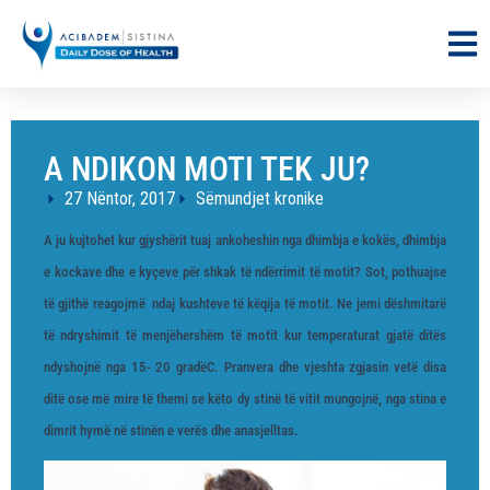
A NDIKON MOTI TEK JU?
27 Nëntor, 2017
Sëmundjet kronike
A ju kujtohet kur gjyshërit tuaj ankoheshin nga dhimbja e kokës, dhimbja
e kockave dhe e kyçeve për shkak të ndërrimit të motit? Sot, pothuajse
të gjithë reagojmë ndaj kushteve të këqija të motit. Ne jemi dëshmitarë
të ndryshimit të menjëhershëm të motit kur temperaturat gjatë ditës
ndyshojnë nga 15- 20 gradëC. Pranvera dhe vjeshta zgjasin vetë disa
ditë ose më mire të themi se këto dy stinë të vitit mungojnë, nga stina e
dimrit hymë në stinën e verës dhe anasjelltas.