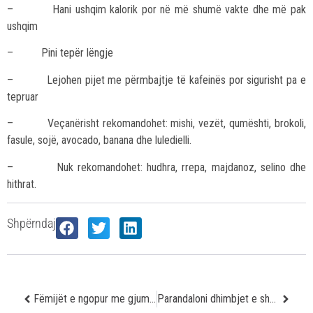
– Hani ushqim kalorik por në më shumë vakte dhe më pak
ushqim
– Pini tepër lëngje
– Lejohen pijet me përmbajtje të kafeinës por sigurisht pa e
tepruar
– Veçanërisht rekomandohet: mishi, vezët, qumështi, brokoli,
fasule, sojë, avocado, banana dhe luledielli.
– Nuk rekomandohet: hudhra, rrepa, majdanoz, selino dhe
hithrat.
Shpërndaj
Fëmijët e ngopur me gjumë mësojnë më mirë
Parandaloni dhimbjet e shpinës