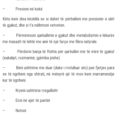
– Presioni në kokë
Këtu keni disa këshilla se si duhet të përballeni me presionin e ulët
të gjakut, dhe si t’a ndihmoni vetveten.
– Përmirësoni qarkullimin e gjakut dhe metabolizmin e lëkurës
me masazh të lehtë me anë të një furçe me fibra natyrale.
– Përdorni banja të ftohta për qarkullim më të mirë të gjakut
(eukalipt, rozmarinë, gjëmba pishe).
– Bëni ushtrime me duar (duke i rrotulluar ato) pas fjetjes para
se të ngriheni nga shtrati, në mënyrë që të mos keni marramendje
kur të ngriheni.
– Kryeni ushtrime rregullisht
– Ecni në ajër të pastër
– Notoni