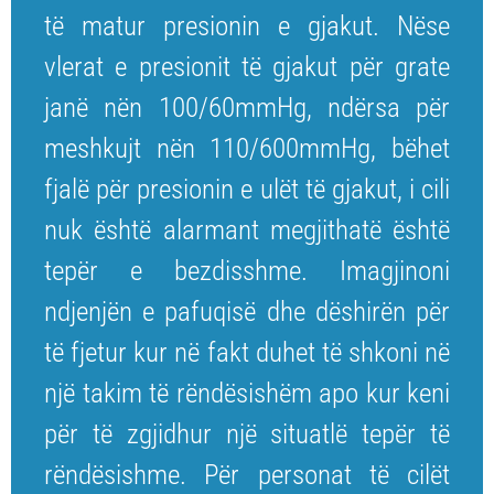
të matur presionin e gjakut. Nëse
vlerat e presionit të gjakut për grate
janë nën 100/60mmHg, ndërsa për
meshkujt nën 110/600mmHg, bëhet
fjalë për presionin e ulët të gjakut, i cili
nuk është alarmant megjithatë është
tepër e bezdisshme. Imagjinoni
ndjenjën e pafuqisë dhe dëshirën për
të fjetur kur në fakt duhet të shkoni në
një takim të rëndësishëm apo kur keni
për të zgjidhur një situatlë tepër të
rëndësishme. Për personat të cilët