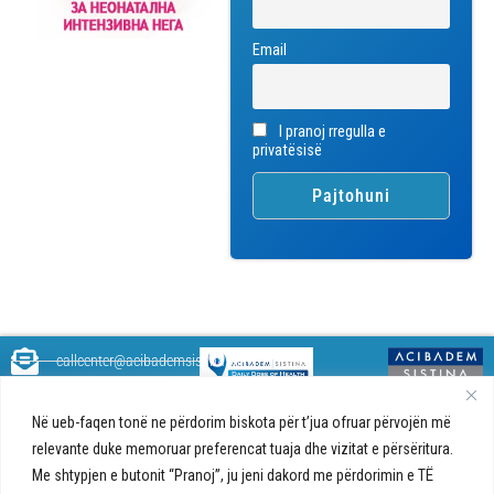
Email
I pranoj rregulla e
privatësisë
callcenter@acibademsistina.mk
+ 389 2 30 99 500
Acibadem
Daily Dose Of Health - Blog me
Në ueb-faqen tonë ne përdorim biskota për t’jua ofruar përvojën më
Sistina - Bëhet
këshilla shëndetësore rreth
Ul. Skupi 5A Shkup
fjalë për jetën!
relevante duke memoruar preferencat tuaja dhe vizitat e përsëritura.
shëndetit tuaj. Ne kemi krijuar
Me shtypjen e butonit “Pranoj”, ju jeni dakord me përdorimin e TË
një ueb portal që do t'ju ofrojë