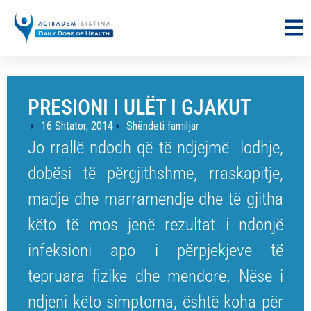
PRESIONI I ULËT I GJAKUT
16 Shtator, 2014
Shëndeti familjar
Jo rrallë ndodh që të ndjejmë lodhje,
dobësi të përgjithshme, rraskapitje,
madje dhe marramendje dhe të gjitha
këto të mos jenë rezultat i ndonjë
infeksioni apo i përpjekjeve të
tepruara fizike dhe mendore. Nëse i
ndjeni këto simptoma, është koha për