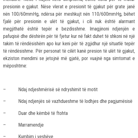
presionin e gjakut. Nëse vlerat e presionit të gjakut për grate janë
nën 100/60mmHg, ndërsa për meshkujt nën 110/600mmHg, bëhet
fjalë për presionin e ulët të gjakut, i cili nuk është alarmant
megjithatë është tepër e bezdisshme. Imagjinoni ndjenjën e
pafuqisë dhe dëshirën për të fjetur kur në fakt duhet të shkoni në një
takim të rëndësishëm apo kur keni për të zgjidhur një situatlë tepër
të rëndësishme. Për personat të cilët kanë presion të ulët të gjakut,
ekziston mendimi se jetojnë më gjatë, por vuajnë nga simtomat e
mëposhtme:
– Ndaj ndjeshmërisë së ndryshimit të motit
– Ndaj ndjenjës së vazhdueshme të lodhjes dhe pagjumësisë
– Duar dhe këmbë të ftohta
– Marramendje
– Kumbim i veshëve