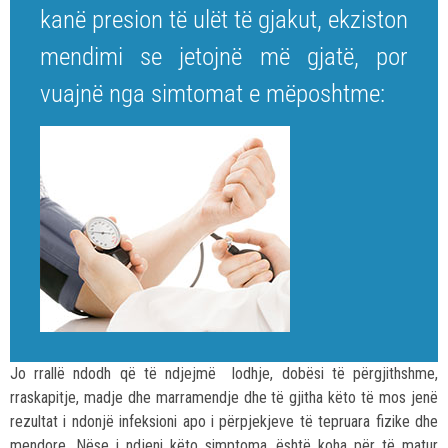
kanë presion të ulët të gjakut, ekziston
mendimi se jetojnë më gjatë, por
vuajnë nga simtomat e mëposhtme:
Jo rrallë ndodh që të ndjejmë lodhje, dobësi të përgjithshme,
rraskapitje, madje dhe marramendje dhe të gjitha këto të mos jenë
rezultat i ndonjë infeksioni apo i përpjekjeve të tepruara fizike dhe
mendore. Nëse i ndjeni këto simptoma, është koha për të matur