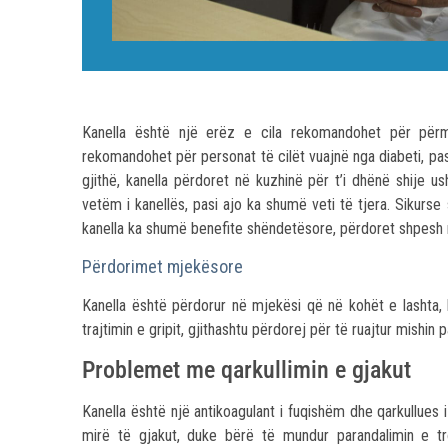
Kanella është një erëz e cila rekomandohet për përmi
rekomandohet për personat të cilët vuajnë nga diabeti, pas
gjithë, kanella përdoret në kuzhinë për t’i dhënë shije us
vetëm i kanellës, pasi ajo ka shumë veti të tjera. Sikurse
kanella ka shumë benefite shëndetësore, përdoret shpesh
Përdorimet mjekësore
Kanella është përdorur në mjekësi që në kohët e lashta
trajtimin e gripit, gjithashtu përdorej për të ruajtur mishi
Problemet me qarkullimin e gjakut
Kanella është një antikoagulant i fuqishëm dhe qarkullues 
mirë të gjakut, duke bërë të mundur parandalimin e t