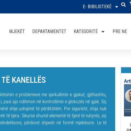
E- BIBILIOTEKË
MJEKËT
DEPARTAMENTET
KATEGORITË
PRE NE
E TË KANELLËS
Art
rësimin e problemeve me qarkullimin e gjakut, gjithashtu,
, pasi ajo ndihmon në kontrollimin e glokozës në gjak. Siç
dhënë shije ushqimit të përditshëm. Por sigurisht, shija nuk
eti të tjera. Sikurse shumë elementë të tjerë të natyrës, siç
shëndetësore, përdoret shpesh në formë mjekësore. Le të
PA