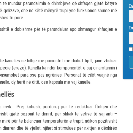
n të mundur parandalimin e dhimbjeve që shfaqen gjatë këtyre
E
rë të qelizave, dhe në këtë mënyrë trupi ynë funksionon shumë më
shës trupore.
Em
sahtë e dobishme për të parandaluar apo shmangur shfaqjen e
ë kanellës në lidhje me pacientët me diabet tip ll, janë zbuluar
specie (erëze). Kanella ka ndër komponentët e saj cinamtannin i
 konsumohet para ose pas ngrënies. Personat të cilët vuajnë nga
ella, dy herë në ditë, ose kapsula me vaj kanelle.
nellës
po myk. Prej kohësh, përdorej për të reduktuar ftohjen dhe
isht gjatë sezonit të dimrit, për shkak të vetive të saj anti –
e mirë për të balancuar temperaturën e trupit, ndikon pozitivisht
 diarren dhe të vjellat, njihet si stimulues për nxitjen e dëshirës