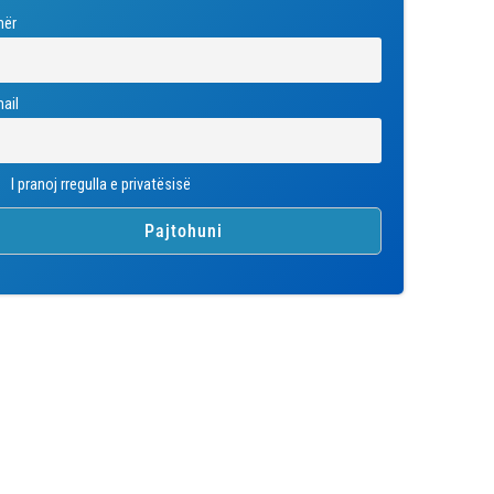
mër
ail
I pranoj rregulla e privatësisë