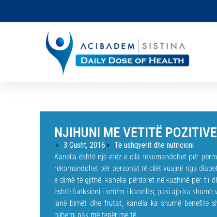
NJIHUNI ME VETITË POZITIV
3 Gusht, 2016
Të ushqyerit dhe nutricioni
Kanella është një erëz e cila rekomandohet për përmi
rekomandohet për personat të cilët vuajnë nga diabeti
e dimë të gjithë, kanella përdoret në kuzhinë për t'i 
është funksioni i vetëm i kanellës, pasi ajo ka shumë v
janë bimët dhe frutat, kanella ka shumë benefite 
njihemi pak më tepër me të.