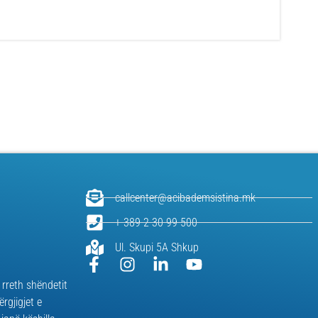
callcenter@acibademsistina.mk
+ 389 2 30 99 500
Ul. Skupi 5A Shkup
 rreth shëndetit
ërgjigjet e