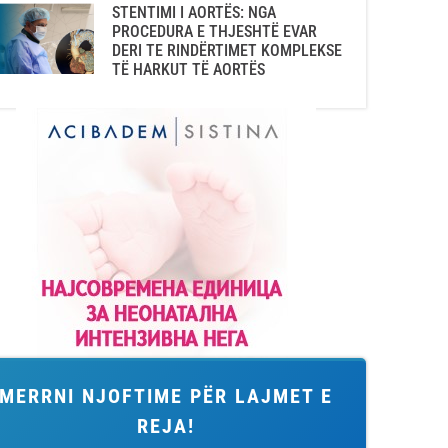
STENTIMI I AORTËS: NGA
PROCEDURA E THJESHTË EVAR
DERI TE RINDËRTIMET KOMPLEKSE
TË HARKUT TË AORTËS
MERRNI NJOFTIME PËR LAJMET E
REJA!