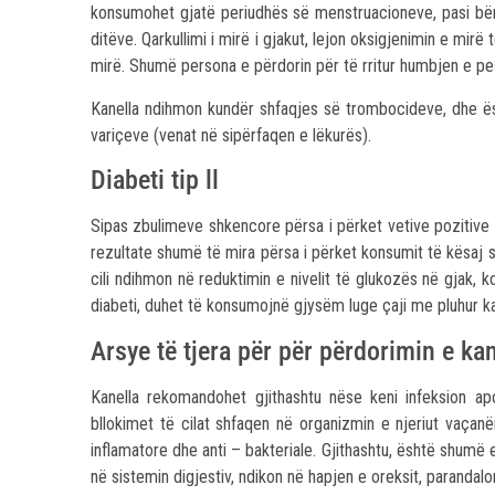
konsumohet gjatë periudhës së menstruacioneve, pasi bë
ditëve. Qarkullimi i mirë i gjakut, lejon oksigjenimin e mi
mirë. Shumë persona e përdorin për të rritur humbjen e pe
Kanella ndihmon kundër shfaqjes së trombocideve, dhe ë
variçeve (venat në sipërfaqen e lëkurës).
Diabeti tip ll
Sipas zbulimeve shkencore përsa i përket vetive pozitive t
rezultate shumë të mira përsa i përket konsumit të kësaj 
cili ndihmon në reduktimin e nivelit të glukozës në gjak,
diabeti, duhet të konsumojnë gjysëm luge çaji me pluhur kan
Arsye të tjera për për përdorimin e ka
Kanella rekomandohet gjithashtu nëse keni infeksion a
bllokimet të cilat shfaqen në organizmin e njeriut vaçanër
inflamatore dhe anti – bakteriale. Gjithashtu, është shumë 
në sistemin digjestiv, ndikon në hapjen e oreksit, parandalon