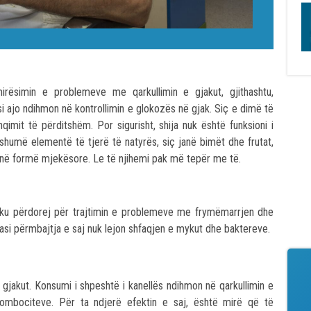
rësimin e problemeve me qarkullimin e gjakut, gjithashtu,
i ajo ndihmon në kontrollimin e glokozës në gjak. Siç e dimë të
hqimit të përditshëm. Por sigurisht, shija nuk është funksioni i
 shumë elementë të tjerë të natyrës, siç janë bimët dhe frutat,
 në formë mjekësore. Le të njihemi pak më tepër me të.
, ku përdorej për trajtimin e problemeve me frymëmarrjen dhe
n pasi përmbajtja e saj nuk lejon shfaqjen e mykut dhe baktereve.
i gjakut. Konsumi i shpeshtë i kanellës ndihmon në qarkullimin e
rombociteve. Për ta ndjerë efektin e saj, është mirë që të