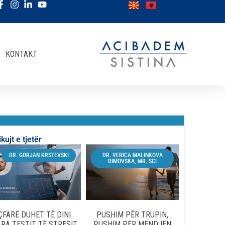
KONTAKT
ikujt e tjetër
DR. GORJAN KRSTEVSKI
DR. VERICA MALINKOVA
DIMOVSKA, MR. SCI
ÇFARË DUHET TË DINI
PUSHIM PËR TRUPIN,
RA TESTIT TË STRESIT
PUSHIM PËR MENDJEN