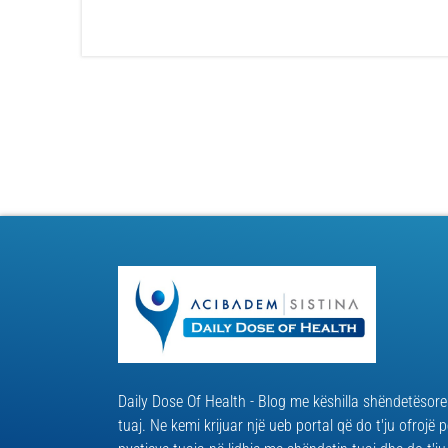
Daily Dose Of Health - Blog me këshilla shëndetësore
tuaj. Ne kemi krijuar një ueb portal që do t'ju ofrojë p