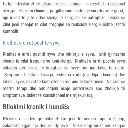
tjetër ndryshimet në lëkurë të cilat shfaqen si rezultat i reaksionit
alergjik. Bllokimi i hundës jo gjithmonë është një simptomë e gripit,
ajo mund të jetë edhe shenjë e alergjisë së patrajtuar. Lexoni se
cilat janë shenjat të cilat tregojnë se reaksioni alergjik është jashtë
kontrollit.
Rrathët e errët poshtë syve
Rrathët e errët poshtë syve dhe përlotja e syve, janë gjithashtu
shenja të cilat tregojnë se keni alergji. Rrathët e errët poshtë syve
shfaqen për shkak të kruajtjes së syve për një kohë të gjatë.
Simptoma të tilla si kruarja, teshtima, rrufa (rrjedhja e hundës) dhe
lotimi i syve, mund të kontrollohen me anë të histaminës. Në rast se
merrni terapi dhe nuk ndjeni asnjë përmirësim apo zhdukje të
simptomave, duhet të konsultoheni me mjekun tuaj.
Bllokimi kronik i hundës
Bllokimi i hundës që shfaqet kur jeni të sëmurë apo me grip,
zakonisht zgjat një deri në dy javë. Nëse simptomat nuk kalojnë