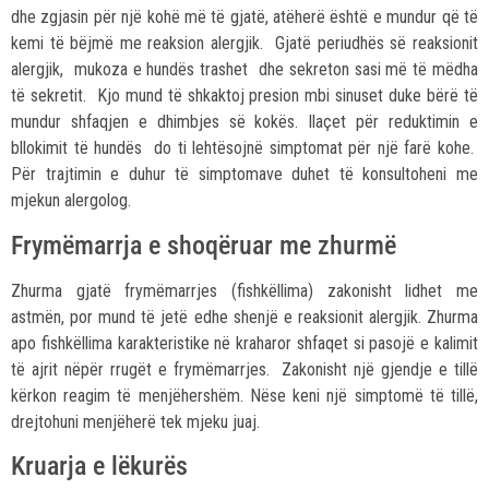
dhe zgjasin për një kohë më të gjatë, atëherë është e mundur që të
kemi të bëjmë me reaksion alergjik. Gjatë periudhës së reaksionit
alergjik, mukoza e hundës trashet dhe sekreton sasi më të mëdha
të sekretit. Kjo mund të shkaktoj presion mbi sinuset duke bërë të
mundur shfaqjen e dhimbjes së kokës. Ilaçet për reduktimin e
bllokimit të hundës do ti lehtësojnë simptomat për një farë kohe.
Për trajtimin e duhur të simptomave duhet të konsultoheni me
mjekun alergolog.
Frymëmarrja e shoqëruar me zhurmë
Zhurma gjatë frymëmarrjes (fishkëllima) zakonisht lidhet me
astmën, por mund të jetë edhe shenjë e reaksionit alergjik. Zhurma
apo fishkëllima karakteristike në kraharor shfaqet si pasojë e kalimit
të ajrit nëpër rrugët e frymëmarrjes. Zakonisht një gjendje e tillë
kërkon reagim të menjëhershëm. Nëse keni një simptomë të tillë,
drejtohuni menjëherë tek mjeku juaj.
Kruarja e lëkurës