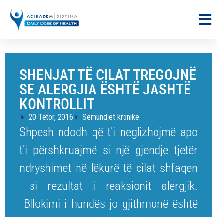
SHENJAT TË CILAT TREGOJNË
SE ALERGJIA ËSHTË JASHTË
KONTROLLIT
20 Tetor, 2016
Sëmundjet kronike
Shpesh ndodh që t'i neglizhojmë apo
t'i përshkruajmë si një gjendje tjetër
ndryshimet në lëkurë të cilat shfaqen
si rezultat i reaksionit alergjik.
Bllokimi i hundës jo gjithmonë është