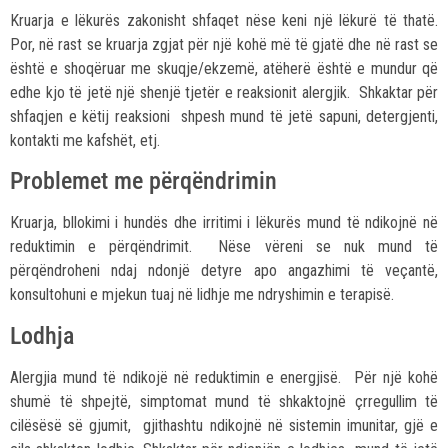
Kruarja e lëkurës zakonisht shfaqet nëse keni një lëkurë të thatë.
Por, në rast se kruarja zgjat për një kohë më të gjatë dhe në rast se
është e shoqëruar me skuqje/ekzemë, atëherë është e mundur që
edhe kjo të jetë një shenjë tjetër e reaksionit alergjik. Shkaktar për
shfaqjen e këtij reaksioni shpesh mund të jetë sapuni, detergjenti,
kontakti me kafshët, etj.
Problemet me përqëndrimin
Kruarja, bllokimi i hundës dhe irritimi i lëkurës mund të ndikojnë në
reduktimin e përqëndrimit. Nëse vëreni se nuk mund të
përqëndroheni ndaj ndonjë detyre apo angazhimi të veçantë,
konsultohuni e mjekun tuaj në lidhje me ndryshimin e terapisë.
Lodhja
Alergjia mund të ndikojë në reduktimin e energjisë. Për një kohë
shumë të shpejtë, simptomat mund të shkaktojnë çrregullim të
cilësësë së gjumit, gjithashtu ndikojnë në sistemin imunitar, gjë e