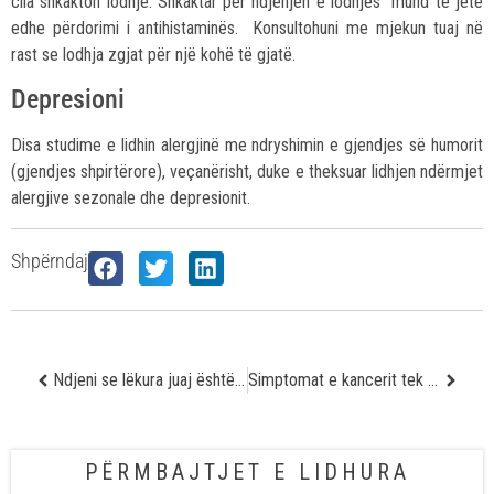
cila shkakton lodhje. Shkaktar për ndjenjën e lodhjes mund të jetë
edhe përdorimi i antihistaminës. Konsultohuni me mjekun tuaj në
rast se lodhja zgjat për një kohë të gjatë.
Depresioni
Disa studime e lidhin alergjinë me ndryshimin e gjendjes së humorit
(gjendjes shpirtërore), veçanërisht, duke e theksuar lidhjen ndërmjet
alergjive sezonale dhe depresionit.
Shpërndaj
Ndjeni se lëkura juaj është plakur? Gjashtë këshilla për problemin tuaj
Simptomat e kancerit tek gratë të cilat nuk duhen lënë mbas dore
PËRMBAJTJET E LIDHURA