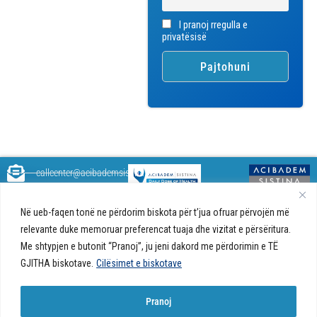
I pranoj rregulla e
privatësisë
callcenter@acibademsistina.mk
+ 389 2 30 99 500
Acibadem
Daily Dose Of Health - Blog me
Në ueb-faqen tonë ne përdorim biskota për t’jua ofruar përvojën më
Sistina - Bëhet
këshilla shëndetësore rreth
Ul. Skupi 5A Shkup
fjalë për jetën!
relevante duke memoruar preferencat tuaja dhe vizitat e përsëritura.
shëndetit tuaj. Ne kemi krijuar
Me shtypjen e butonit “Pranoj”, ju jeni dakord me përdorimin e TË
një ueb portal që do t'ju ofrojë
përgjigjet e pyetjeve tuaja në
GJITHA biskotave.
Cilësimet e biskotave
lidhje me shëndetin tuaj dhe do
t'ju japë këshilla për një jetë të
Pranoj
shëndetshme.