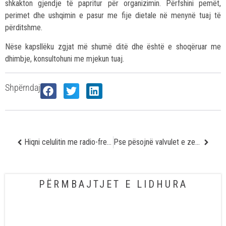
shkakton gjendje të papritur për organizimin. Përfshini pemët,
perimet dhe ushqimin e pasur me fije dietale në menynë tuaj të
përditshme.
Nëse kapsllëku zgjat më shumë ditë dhe është e shoqëruar me
dhimbje, konsultohuni me mjekun tuaj.
Shpërndaj
Hiqni celulitin me radio-frekuencë
Pse pësojnë valvulet e zemrës?
PËRMBAJTJET E LIDHURA