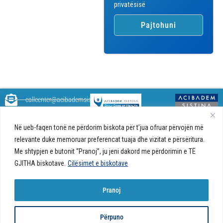
privatësisë
callcenter@acibademsistina.mk
+ 389 2 30 99 500
Acibadem
Daily Dose Of Health - Blog me
Në ueb-faqen tonë ne përdorim biskota për t’jua ofruar përvojën më
Sistina - Bëhet
këshilla shëndetësore rreth
Ul. Skupi 5A Shkup
fjalë për jetën!
relevante duke memoruar preferencat tuaja dhe vizitat e përsëritura.
shëndetit tuaj. Ne kemi krijuar
Me shtypjen e butonit “Pranoj”, ju jeni dakord me përdorimin e TË
një ueb portal që do t'ju ofrojë
përgjigjet e pyetjeve tuaja në
GJITHA biskotave.
Cilësimet e biskotave
lidhje me shëndetin tuaj dhe do
t'ju japë këshilla për një jetë të
Pranoj
shëndetshme.
© 2026 Të gjitha të drejtat e
Politika e biskotave në ueb-faqe |
Politika e
Përpuno