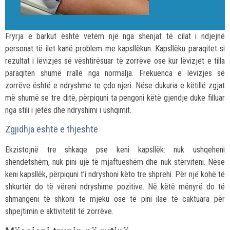
Fryrja e barkut është vetëm një nga shenjat të cilat i ndjejnë
personat të ilet kanë problem me kapsllëkun. Kapsllëku paraqitet si
rezultat i lëvizjes së vështirësuar të zorrëve ose kur lëvizjet e tilla
paraqiten shumë rrallë nga normalja. Frekuenca e lëvizjes së
zorrëve është e ndryshme te çdo njeri. Nëse dukuria e këtillë zgjat
më shumë se tre ditë, përpiquni ta pengoni këtë gjendje duke filluar
nga stili i jetës dhe ndryshimi i ushqimit.
Zgjidhja është e thjeshtë
Ekzistojnë tre shkaqe pse keni kapsllëk: nuk ushqeheni
shëndetshëm, nuk pini ujë të mjaftueshëm dhe nuk stërviteni. Nëse
keni kapsllëk, përpiquni t’i ndryshoni këto tre shprehi. Për një kohë të
shkurtër do të vëreni ndryshime pozitive. Në këtë mënyrë do të
shmangeni të shkoni te mjeku ose të pini ilae të caktuara për
shpejtimin e aktivitetit të zorrëve.