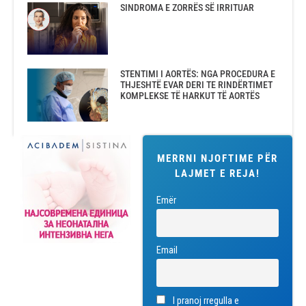
SINDROMA E ZORRËS SË IRRITUAR
STENTIMI I AORTËS: NGA PROCEDURA E
THJESHTË EVAR DERI TE RINDËRTIMET
KOMPLEKSE TË HARKUT TË AORTËS
MERRNI NJOFTIME PËR
LAJMET E REJA!
Emër
Email
I pranoj rregulla e