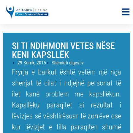
SI TI NDIHMONI VETES NËSE
KENI KAPSLLËK
29 Korrik, 2015
Shëndeti digestiv
Fryrja e barkut është vetëm një nga
shenjat të cilat i ndjejnë personat të
ilet kanë problem me kapsllëkun.
Kapsllëku paraqitet si rezultat i
lëvizjes së vështirësuar të zorrëve ose
kur lëvizjet e tilla paraqiten shumë