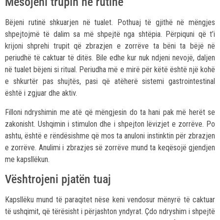
Mësojeni trupin në rutinë
Bëjeni rutinë shkuarjen në tualet. Pothuaj të gjithë në mëngjes
shpejtojmë të dalim sa më shpejtë nga shtëpia. Përpiquni që t’i
krijoni shprehi trupit që zbrazjen e zorrëve ta bëni ta bëjë në
periudhë të caktuar të ditës. Bile edhe kur nuk ndjeni nevojë, daljen
në tualet bëjeni si ritual. Periudha më e mirë për këtë është një kohë
e shkurtër pas shujtës, pasi që atëherë sistemi gastrointestinal
është i zgjuar dhe aktiv.
Filloni ndryshimin me atë që mëngjesin do ta hani pak më herët se
zakonisht. Ushqimin i stimulon dhe i shpejton lëvizjet e zorrëve. Po
ashtu, është e rëndësishme që mos ta anuloni instinktin për zbrazjen
e zorrëve. Anulimi i zbrazjes së zorrëve mund ta keqësojë gjendjen
me kapsllëkun.
Vështrojeni pjatën tuaj
Kapsllëku mund të paraqitet nëse keni vendosur mënyrë të caktuar
të ushqimit, që tërësisht i përjashton yndyrat. Çdo ndryshim i shpejtë