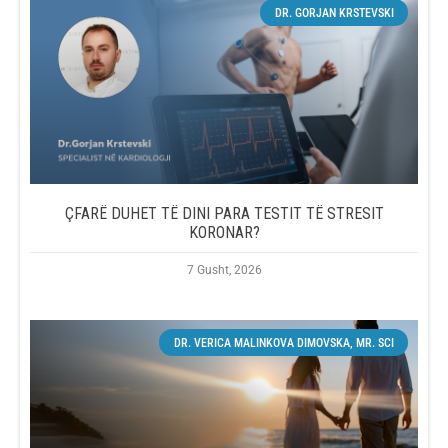
DR. GORJAN KRSTEVSKI
ÇFARË DUHET TË DINI PARA TESTIT TË STRESIT
KORONAR?
7 Gusht, 2026
DR. VERICA MALINKOVA DIMOVSKA, MR. SCI