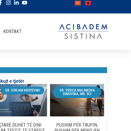
KONTAKT
ikujt e tjetër
DR. GORJAN KRSTEVSKI
DR. VERICA MALINKOVA
DIMOVSKA, MR. SCI
ÇFARË DUHET TË DINI
PUSHIM PËR TRUPIN,
RA TESTIT TË STRESIT
PUSHIM PËR MENDJEN