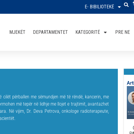
E- BIBILIOTEKË
MJEKËT
DEPARTAMENTET
KATEGORITË
PRE NE
Art
të cilët përballen me sëmundjen më të rëndë, kancerin, me
formohen më tepër në lidhje me llojet e trajtimit, avantazhet
ara. Në vijim, Dr. Deva Petrova, onkologe radioterapeute,
acientët.
PA