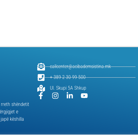
callcenter@acibademsistina.mk
+ 389 2 30 99 500
Ul. Skupi 5A Shkup
 rreth shëndetit
ërgjigjet e
japë këshilla