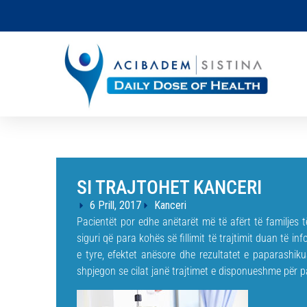
SI TRAJTOHET KANCERI
6 Prill, 2017
Kanceri
Pacientët por edhe anëtarët më të afërt të familjes 
siguri që para kohës së fillimit të trajtimit duan të in
e tyre, efektet anësore dhe rezultatet e paparashiku
shpjegon se cilat janë trajtimet e disponueshme për p