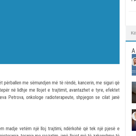
A
lët përballen me sëmundjen më të rëndë, kancerin, me siguri që
epër në lidhje me llojet e trajtimit, avantazhet e tyre, efektet
Deva Petrova, onkologe radioterapeute, shpjegon se cilat janë
m madje vetëm një lloj trajtimi, ndërkohë që tek një pjesë e
kimioterapia, terapia me rrezatim, janë llojet më të zakonshme të