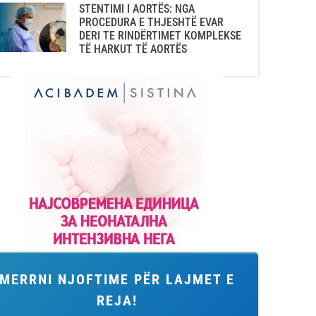
STENTIMI I AORTËS: NGA
PROCEDURA E THJESHTË EVAR
DERI TE RINDËRTIMET KOMPLEKSE
TË HARKUT TË AORTËS
MERRNI NJOFTIME PËR LAJMET E
REJA!