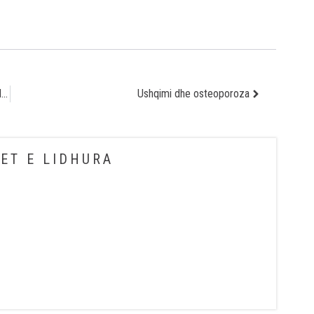
Riniti alergjik – inflamacioni kronik i mukozës së hundës
Ushqimi dhe osteoporoza
ET E LIDHURA