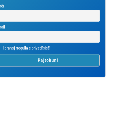
mër
ail
I pranoj rregulla e privatësisë