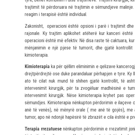
trajtimit të përdoruara në trajtimin e sëmundjeve malin
reagim i terapisë është individual.
Zakonisht, operacioni është opsioni i parë i trajtimit dh
rajonale. Ky trajtim aplikohet atëherë kur kanceri është
operacioni është më efektiv. Në disa raste të caktuara, ku
mënjanimin e një pjese të tumorit, dhe gjatë kontrollit
kimioterapia.
Kimioterapia
ka për qëllim eliminimin e qelizave kancerogje
drejtpërdrejtë ose duke parandaluar përhapjen e tyre. Ky llo
ato të cilat nuk mund të shihen gjatë kontrollit, të as
intervenimit kirurgjik, për ta zvogëluar madhësinë e t
intervenimit kirurgjik. Nëse kimioterapia kryhet pas oper
sëmundjes. Kimioterapia nënkupton përdorimin e ilaçeve c
anë të venës), në mënyrë orale ( me anë të gojës), me a
tumor, apo në ndonjë hapësirë të zbrazët e cila është e pr
Terapia rrezatuese
nënkupton përdorimin e rrezatimit jon