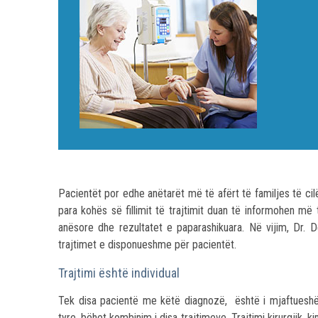
Pacientët por edhe anëtarët më të afërt të familjes të ci
para kohës së fillimit të trajtimit duan të informohen më t
anësore dhe rezultatet e paparashikuara. Në vijim, Dr. 
trajtimet e disponueshme për pacientët.
Trajtimi është individual
Tek disa pacientë me këtë diagnozë, është i mjaftueshë
tyre, bëhet kombinim i disa trajtimeve. Trajtimi kirurgjik, 