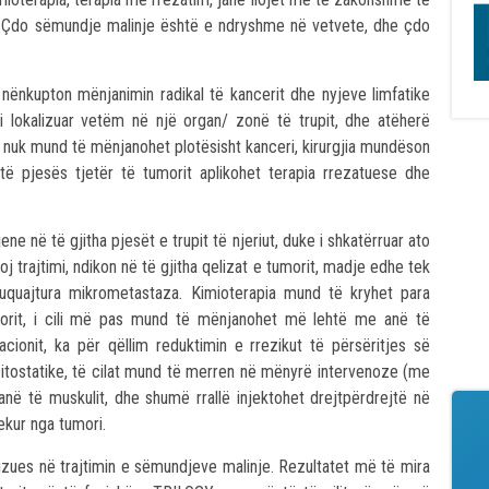
je. Çdo sëmundje malinje është e ndryshme në vetvete, dhe çdo
e nënkupton mënjanimin radikal të kancerit dhe nyjeve limfatike
 i lokalizuar vetëm në një organ/ zonë të trupit, dhe atëherë
r nuk mund të mënjanohet plotësisht kanceri, kirurgjia mundëson
 të pjesës tjetër të tumorit aplikohet terapia rrezatuese dhe
ne në të gjitha pjesët e trupit të njeriut, duke i shkatërruar ato
j trajtimi, ndikon në të gjitha qelizat e tumorit, madje edhe tek
htuquajtura mikrometastaza. Kimioterapia mund të kryhet para
umorit, i cili më pas mund të mënjanohet më lehtë me anë të
acionit, ka për qëllim reduktimin e rrezikut të përsëritjes së
itostatike, të cilat mund të merren në mënyrë intervenoze (me
në të muskulit, dhe shumë rrallë injektohet drejtpërdrejtë në
ekur nga tumori.
izues në trajtimin e sëmundjeve malinje. Rezultatet më të mira