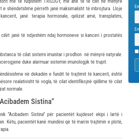
ratorit më të fuqishëm TRILOGY, me anë të të cilit në mënyrë
E
et e shëndetshme përreth janë maksimalisht të mbrojtura. Lloje
kancerit, janë: terapia hormonale, qelizat amë, transplatimi,
Em
ë cilët janë të ndjeshëm ndaj hormoneve si kanceri i prostatës
substanca të cilat sistemi imunitar i prodhon në mënyrë natyrale.
ncerogjene duke alarmuar sistemin imunologjik të trupit.
ëndësishme në dekadën e fundit të trajtimit të kancerit, është
ësore realativisht të vogla, të cilat identifikojnë qëllime të cilat
izat normale.
“Acibadem Sistina”
nik “Acibadem Sistina” për pacientët kujdeset ekipi i lartë i
in. Këtu, pacientët kanë mundësi që të marrin trajtimin e plotë,
erapia.