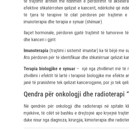
të trajtimit arrihen me ndihmën e përdorimit të aksele
efektive shkatërrohen qelizat e kancerit, ndërkohë që ind
të tjera të terapive të cilat përdoren për trajtimin e 
imunoterapia dhe terapia e synuar (shënuar).
Ilaçet hormonale, përdoren gjatë trajtimit të tumoreve t
dhe kanceri i gjirit.
Imunoterapia
(trajtimi i sistemit imunitar) ka të bëjë me 
Ato përdoren për të identifikuar dhe shkatërruar qelizat ka
Terapia biologjike e synuar
– një nga zhvillimet më të r
zhvillimi i efektit të lartë i terapisë biologjike me efekte an
janë të pranishme tek qelizat kancerogjene, por jo tek qel
Qendra për onkologji dhe radioterapi 
Në qendrën për onkologji dhe radioterapi në spitalin kli
mjekëve, të cilët së bashku e drejtojnë apo kryejnë trajtim
duke nisur nga diagnoza, kirurgjia, kimioterapia dhe radiot