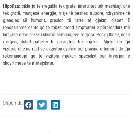
Hipofiza:
cikle jo të rregullta tek gratë, infertilitet tek meshkujt dhe
tek gratë, mungesë energjie, rritje të peshës trupore, ndryshime të
gjendjes së humorit, presion të lartë të gjakut, diabet. E
rëndësishme është që të mbani mend simptomat e përmendura më
lart janë edhe shkak i shumë sëmundjeve të tjera. Por gjithëse, nëse
i ndjeni, duhet patjetër të paraqiteni tek mjeku. Mjeku do t’ju
vizitojë dhe në rast se ekziston dyshim për praninë e tumorit do t’ju
rekomandojë që të vizitoni mjekun specialist për kryerjen e
shqyrtimeve të mëtejshme.
Shpërndaj