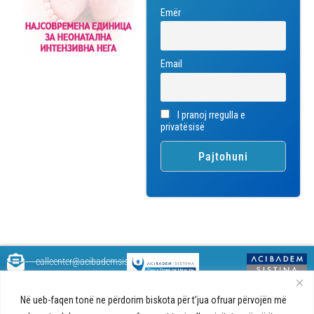
Emër
Email
I pranoj rregulla e
privatësisë
callcenter@acibademsistina.mk
+ 389 2 30 99 500
Acibadem
Daily Dose Of Health - Blog me
Në ueb-faqen tonë ne përdorim biskota për t’jua ofruar përvojën më
Sistina - Bëhet
këshilla shëndetësore rreth
Ul. Skupi 5A Shkup