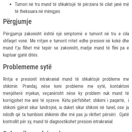
Tumori në tru mund të shkaktojë të përziera të cilat janë më
të theksuara në mëngjes
Përgjumje
Përgjumja zakonisht është një simptomë e tumorit në tru e cila
shfaqet vonë. Me rritjen e tumorit rritet edhe presioni në kokë dhe
mund t’ju flihet më tepër se zakonisht, madje mund të flini pa e
kuptuar gjatë ditës.
Problememe sytë
Rritja e presionit intrakranial mund të shkaktojë probleme me
shikimin. Prandaj, nëse keni probleme me sytë, kontaktoni
menjëherë mjekun, veçanërisht nëse ky problem nuk mund të
korrigjohet me anë të syzeve. Këtu përfshihet: shikimi i paqartë, i
shikoni gjërat sikur lundrojnë, iu duket sikur shikoni në tunel, ose ju
ndodh që ta humbisni shikimin dhe më pas ju rikthet përsëri. Gjatë
kontrollit për sy, mund të diagnostikohet presioni intrakranial.