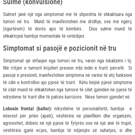
Sulme (konvulsione)
Sulmet janë një nga simptomat më të shpeshta të shkaktuara nga
tumori në tru. Mund të manifestohen me dridhje, ose me ngërç
(ngurtësim) të dorës apo të këmbës. Disa sulme mund të
shkaktojnë humbje momentale të vetëdijes.
Simptomat si pasojë e pozicionit në tru
Simptomat që shfaqen nga tomori në tru, varen nga lokalizimi i tij.
Me rritjen e tumorit krijohet presion mbi indin e trurit përreth. Si
pasojë e presionit, manifestohen simptoma në varësi të atij funksioni
të cilin e kontrollon ajo pjesë të trurit. Këtu bëjnë pjesë simptoma
të cilat mund të shkaktohen nga tumore të cilat gjenden në pjesë të
ndryshme të trurit dhe të palcës kurrizore. Nëse tumori gjendet në:
Lobusin frontal (ballor):
ndryshime të personalitetit, humbje e
interest për jetën (apati), vështirësi në planifikim dhe organizim,
agresivitet, dobësi në një pjesë të fytyrës ose në një anë të trupit,
vështirësi gjatë ecjes, humbje të ndjenjës së nuhatjes, si dhe