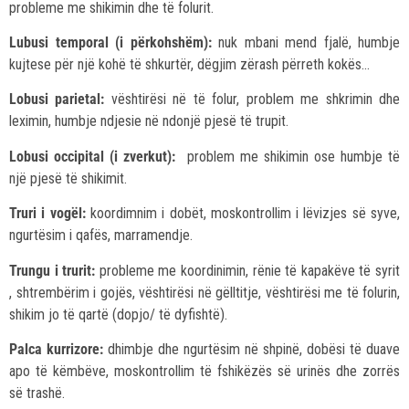
probleme me shikimin dhe të folurit.
Lubusi temporal (i përkohshëm):
nuk mbani mend fjalë, humbje
kujtese për një kohë të shkurtër, dëgjim zërash përreth kokës…
Lobusi parietal:
vështirësi në të folur, problem me shkrimin dhe
leximin, humbje ndjesie në ndonjë pjesë të trupit.
Lobusi occipital (i zverkut):
problem me shikimin ose humbje të
një pjesë të shikimit.
Truri i vogël:
koordimnim i dobët, moskontrollim i lëvizjes së syve,
ngurtësim i qafës, marramendje.
Trungu i trurit:
probleme me koordinimin, rënie të kapakëve të syrit
, shtrembërim i gojës, vështirësi në gëlltitje, vështirësi me të folurin,
shikim jo të qartë (dopjo/ të dyfishtë).
Palca kurrizore:
dhimbje dhe ngurtësim në shpinë, dobësi të duave
apo të këmbëve, moskontrollim të fshikëzës së urinës dhe zorrës
së trashë.