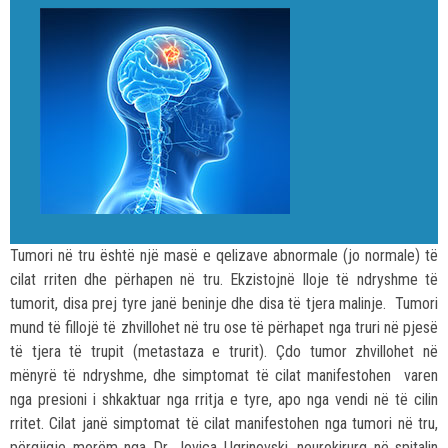
Tumori në tru është një masë e qelizave abnormale (jo normale) të
cilat rriten dhe përhapen në tru. Ekzistojnë lloje të ndryshme të
tumorit, disa prej tyre janë beninje dhe disa të tjera malinje. Tumori
mund të fillojë të zhvillohet në tru ose të përhapet nga truri në pjesë
të tjera të trupit (metastaza e trurit). Çdo tumor zhvillohet në
mënyrë të ndryshme, dhe simptomat të cilat manifestohen varen
nga presioni i shkaktuar nga rritja e tyre, apo nga vendi në të cilin
rritet. Cilat janë simptomat të cilat manifestohen nga tumori në tru,
përgjigje morëm nga Dr. Jovica Ugrinovski, neurokirurg në spitalin