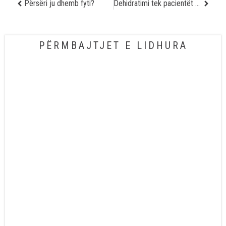
Përsëri ju dhemb fyti?
Dehidratimi tek pacientët me kancer
PËRMBAJTJET E LIDHURA