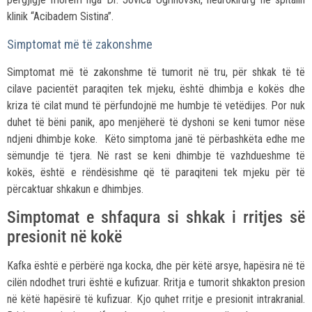
klinik “Acibadem Sistina”.
Simptomat më të zakonshme
Simptomat më të zakonshme të tumorit në tru, për shkak të të
cilave pacientët paraqiten tek mjeku, është dhimbja e kokës dhe
kriza të cilat mund të përfundojnë me humbje të vetëdijes. Por nuk
duhet të bëni panik, apo menjëherë të dyshoni se keni tumor nëse
ndjeni dhimbje koke. Këto simptoma janë të përbashkëta edhe me
sëmundje të tjera. Në rast se keni dhimbje të vazhdueshme të
kokës, është e rëndësishme që të paraqiteni tek mjeku për të
përcaktuar shkakun e dhimbjes.
Simptomat e shfaqura si shkak i rritjes së
presionit në kokë
Kafka është e përbërë nga kocka, dhe për këtë arsye, hapësira në të
cilën ndodhet truri është e kufizuar. Rritja e tumorit shkakton presion
në këtë hapësirë të kufizuar. Kjo quhet rritje e presionit intrakranial.