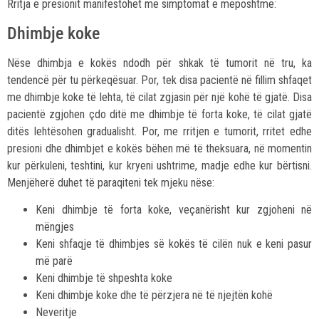
Rritja e presionit manifestohet me simptomat e mëposhtme:
Dhimbje koke
Nëse dhimbja e kokës ndodh për shkak të tumorit në tru, ka
tendencë për tu përkeqësuar. Por, tek disa pacientë në fillim shfaqet
me dhimbje koke të lehta, të cilat zgjasin për një kohë të gjatë. Disa
pacientë zgjohen çdo ditë me dhimbje të forta koke, të cilat gjatë
ditës lehtësohen gradualisht. Por, me rritjen e tumorit, rritet edhe
presioni dhe dhimbjet e kokës bëhen më të theksuara, në momentin
kur përkuleni, teshtini, kur kryeni ushtrime, madje edhe kur bërtisni.
Menjëherë duhet të paraqiteni tek mjeku nëse:
Keni dhimbje të forta koke, veçanërisht kur zgjoheni në
mëngjes
Keni shfaqje të dhimbjes së kokës të cilën nuk e keni pasur
më parë
Keni dhimbje të shpeshta koke
Keni dhimbje koke dhe të përzjera në të njejtën kohë
Neveritje