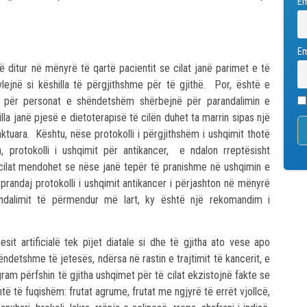
E
Em
ë ditur në mënyrë të qartë pacientit se cilat janë parimet e të
ejnë si këshilla të përgjithshme për të gjithë. Por, është e
t për personat e shëndetshëm shërbejnë për parandalimin e
a janë pjesë e dietoterapisë të cilën duhet ta marrin sipas një
tuara. Kështu, nëse protokolli i përgjithshëm i ushqimit thotë
, protokolli i ushqimit për antikancer, e ndalon rreptësisht
 cilat mendohet se nëse janë tepër të pranishme në ushqimin e
prandaj protokolli i ushqimit antikancer i përjashton në mënyrë
ndalimit të përmendur më lart, ky është një rekomandim i
sit artificialë tek pijet diatale si dhe të gjitha ato vese apo
detshme të jetesës, ndërsa në rastin e trajtimit të kancerit, e
am përfshin të gjitha ushqimet për të cilat ekzistojnë fakte se
të të fuqishëm: frutat agrume, frutat me ngjyrë të errët vjollcë,