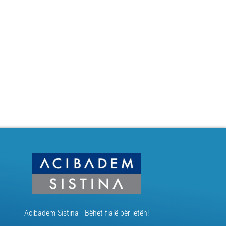
Acibadem Sistina - Bëhet fjalë për jetën!