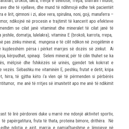
hari, brokoli, lakra, rrënja e selinosë, rrepa, shafrani i indisë,
erave dhe të vjellave, dhe mund të ndihmojë edhe tek pacientët
 lirit, qimnoni i zi, aloe vera, spirulina, noni, goji, manaferra –
mor, ndikojnë në procesin e trajtimit të kancerit apo efekteve
mendim se cilat janë vitaminat dhe mineralet të cilat janë të
 jeshile, domatja, lulelakra); vitamina E (brokoli, karrota, rrepa,
t), më pas zinku mineral, mungesa e të cilit ndikon në zvogëlimin e
 të kujdesshëm përsa i përket marrjes së dozës së zinkut. Ai
kaoja, kërpudhat, spinaqi. Seleni mineral, për të cilin thuhet se ka
atës, mëlçisë dhe fshikëzës së urinës, gjendet tek kokrrat e
 e vezës. Sëbashku me vitaminën E, peshku, frutat e detit, kripa
t, hirra, të gjitha këto i’a vlen që të përmenden si përbërës
ntitumor, me anë të rritjes së imunitetit apo me anë të ndikimit
ast të lirë përdoreni duke u marrë me ndonjë aktivitet sportiv,
ë papërgatitura, fruta të thata, proteina bimore, drithëra. Në
n edhe ndotja e ajrit, marrja e pamjaftueshme e lëngjeve në