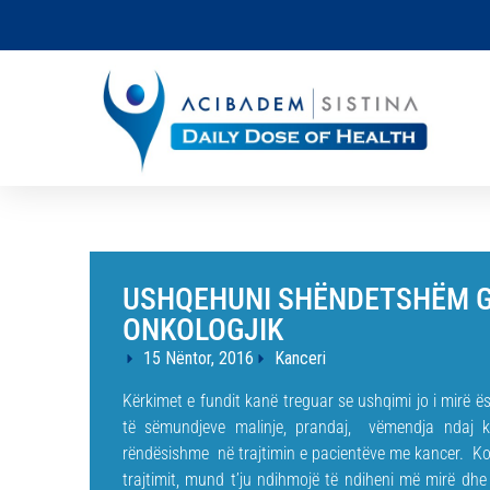
USHQEHUNI SHËNDETSHËM GJ
ONKOLOGJIK
15 Nëntor, 2016
Kanceri
Kërkimet e fundit kanë treguar se ushqimi jo i mirë ë
të sëmundjeve malinje, prandaj, vëmendja ndaj kë
rëndësishme në trajtimin e pacientëve me kancer. K
trajtimit, mund t’ju ndihmojë të ndiheni më mirë dh