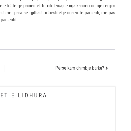
ë e lehtë që pacientët të cilët vuajnë nga kanceri në një regjim
sishme para së gjithash mbështetje nga vetë pacienti, më pas
 pacientit.
Përse kam dhimbje barku?
ET E LIDHURA