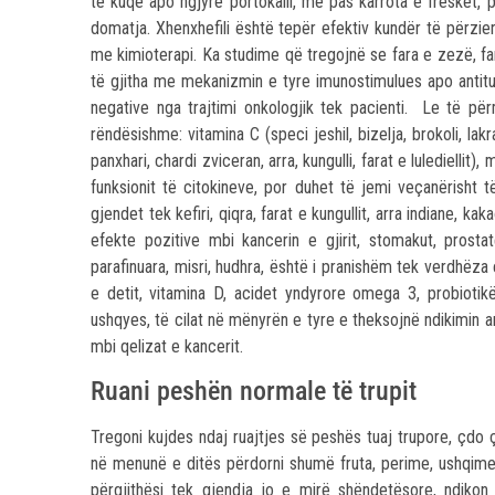
të kuqe apo ngjyrë portokalli, më pas karrota e freskët, panx
domatja. Xhenxhefili është tepër efektiv kundër të përzi
me kimioterapi. Ka studime që tregojnë se fara e zezë, fara e
të gjitha me mekanizmin e tyre imunostimulues apo antitu
negative nga trajtimi onkologjik tek pacienti. Le të për
rëndësishme: vitamina C (speci jeshil, bizelja, brokoli, lakra
panxhari, chardi zviceran, arra, kungulli, farat e luledielli
funksionit të citokineve, por duhet të jemi veçanërisht
gjendet tek kefiri, qiqra, farat e kungullit, arra indiane, ka
efekte pozitive mbi kancerin e gjirit, stomakut, prost
parafinuara, misri, hudhra, është i pranishëm tek verdhëza
e detit, vitamina D, acidet yndyrore omega 3, probiotikë
ushqyes, të cilat në mënyrën e tyre e theksojnë ndikimin a
mbi qelizat e kancerit.
Ruani peshën normale të trupit
Tregoni kujdes ndaj ruajtjes së peshës tuaj trupore, çdo ç
në menunë e ditës përdorni shumë fruta, perime, ushqime t
përgjithësi tek gjendja jo e mirë shëndetësore, ndiko