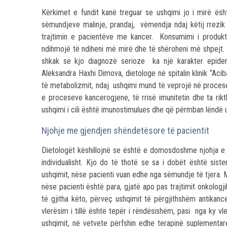
Kërkimet e fundit kanë treguar se ushqimi jo i mirë ës
sëmundjeve malinje, prandaj, vëmendja ndaj këtij rrezi
trajtimin e pacientëve me kancer. Konsumimi i produkt
ndihmojë të ndiheni më mirë dhe të shëroheni më shpejt. 
shkak se kjo diagnozë serioze ka një karakter epide
Aleksandra Haxhi Dimova, dietologe në spitalin klinik ‘’Aci
të metabolizmit, ndaj ushqimi mund të veprojë në procese
e proceseve kancerogjene, të rrisë imunitetin dhe ta rik
ushqimi i cili është imunostimulues dhe që përmban lëndë u
Njohje me gjendjen shëndetësore të pacientit
Dietologët këshillojnë se është e domosdoshme njohja e 
individualisht. Kjo do të thotë se sa i dobët është sist
ushqimit, nëse pacienti vuan edhe nga sëmundje të tjera. Me
nëse pacienti është para, gjatë apo pas trajtimit onkologji
të gjitha këto, përveç ushqimit të përgjithshëm antikanc
vlerësim i tillë është tepër i rëndësishëm, pasi nga ky vl
ushqimit, në vetvete përfshin edhe terapinë suplementare 