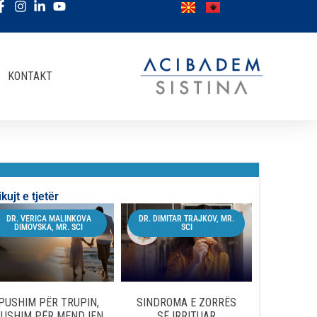
KONTAKT
ikujt e tjetër
DR. VERICA MALINKOVA
DR. DIMITAR TRAJKOV, MR.
DIMOVSKA, MR. SCI
SCI
PUSHIM PËR TRUPIN,
SINDROMA E ZORRËS
USHIM PËR MENDJEN
SË IRRITUAR