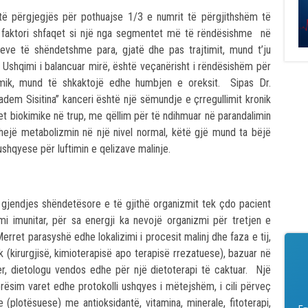
htë përgjegjës për pothuajse 1/3 e numrit të përgjithshëm të
k faktori shfaqet si një nga segmentet më të rëndësishme në
eve të shëndetshme para, gjatë dhe pas trajtimit, mund t’ju
Ushqimi i balancuar mirë, është veçanërisht i rëndësishëm për
mik, mund të shkaktojë edhe humbjen e oreksit. Sipas Dr.
badem Sisitina’’ kanceri është një sëmundje e çrregullimit kronik
t biokimike në trup, me qëllim për të ndihmuar në parandalimin
thejë metabolizmin në një nivel normal, këtë gjë mund ta bëjë
shqyese për luftimin e qelizave malinje.
gjendjes shëndetësore e të gjithë organizmit tek çdo pacient
emi imunitar, për sa energji ka nevojë organizmi për tretjen e
rret parasyshë edhe lokalizimi i procesit malinj dhe faza e tij,
k (kirurgjisë, kimioterapisë apo terapisë rrezatuese), bazuar në
er, dietologu vendos edhe për një dietoterapi të caktuar. Një
erësim varet edhe protokolli ushqyes i mëtejshëm, i cili përveç
(plotësuese) me antioksidantë, vitamina, minerale, fitoterapi,