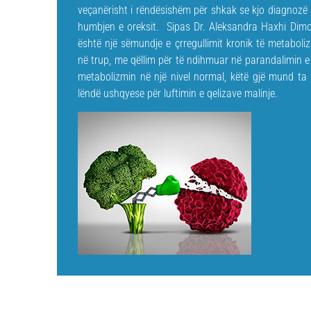
veçanërisht i rëndësishëm për shkak se kjo diagnozë
humbjen e oreksit. Sipas Dr. Aleksandra Haxhi Dimova,
është një sëmundje e çrregullimit kronik të metabol
në trup, me qëllim për të ndihmuar në parandalimin e 
metabolizmin në një nivel normal, këtë gjë mund ta
lëndë ushqyese për luftimin e qelizave malinje.