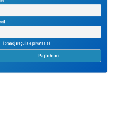
mër
ail
I pranoj rregulla e privatësisë