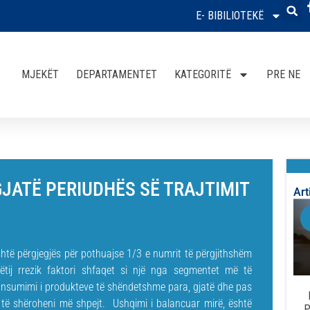
E- BIBILIOTEKË
MJEKËT
DEPARTAMENTET
KATEGORITË
PRE NE
ATË PERIUDHËS SË TRAJTIMIT
Art
shtë përgjegjës për pothuajse 1/3 e numrit të përgjithshëm
tij rrezik faktori shfaqet si një nga segmentet më të
onsumimi i produkteve të shëndetshme para, gjatë dhe pas
e të shëroheni më shpejt. Ushqimi i balancuar mirë, është
P