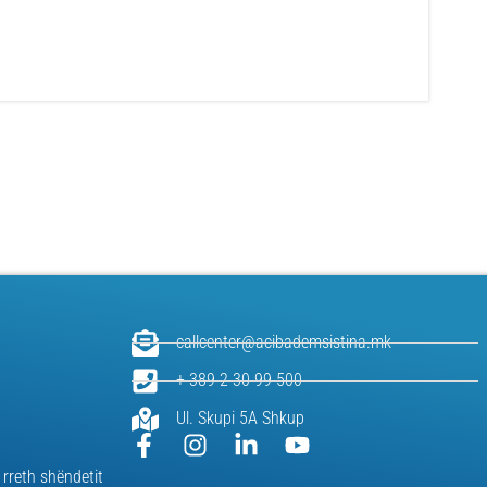
callcenter@acibademsistina.mk
+ 389 2 30 99 500
Ul. Skupi 5A Shkup
 rreth shëndetit