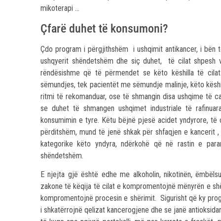
mikoterapi …
Çfarë duhet të konsumoni?
Çdo program i përgjithshëm i ushqimit antikancer, i bën t
ushqyerit shëndetshëm dhe siç duhet, të cilat shpesh vl
rëndësishme që të përmendet se këto këshilla të cila
sëmundjes, tek pacientët me sëmundje malinje, këto këshill
ritmi të rekomanduar, ose të shmangin disa ushqime të cak
se duhet të shmangen ushqimet industriale të rafinuara
konsumimin e tyre. Këtu bëjnë pjesë acidet yndyrore, të
përditshëm, mund të jenë shkak për shfaqjen e kancerit , 
kategorike këto yndyra, ndërkohë që në rastin e para
shëndetshëm.
E njejta gjë është edhe me alkoholin, nikotinën, ëmbëlsue
zakone të këqija të cilat e kompromentojnë mënyrën e shën
kompromentojnë procesin e shërimit. Sigurisht që ky progr
i shkatërrojnë qelizat kancerogjene dhe se janë antioksidan