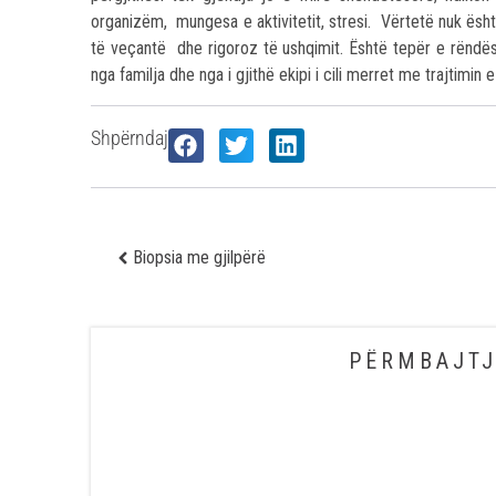
organizëm, mungesa e aktivitetit, stresi. Vërtetë nuk ësht
të veçantë dhe rigoroz të ushqimit. Është tepër e rëndë
nga familja dhe nga i gjithë ekipi i cili merret me trajtimin e
Shpërndaj
Biopsia me gjilpërë
PËRMBAJTJ