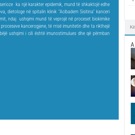
 serioze ka një karakter epidemik, mund të shkaktojë edhe
 dietologe në spitalin klinik ‘’Acibadem Sisitina’’ kanceri
izmit, ndaj ushqimi mund të veprojë në proceset biokimike
proceseve kancerogjene, të rrisë imunitetin dhe ta rikthejë
 bëjë ushqimi i cili është imunostimulues dhe që përmban
A