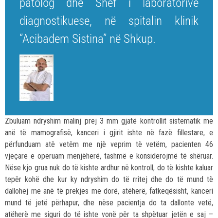
patolog dhe Shef i laboratorive
diagnostikuese, në spitalin klinik
‘’Acibadem Sistina’’ në Shkup.
Zbuluam ndryshim malinj prej 3 mm gjatë kontrollit sistematik me
anë të mamografisë, kanceri i gjirit ishte në fazë fillestare, e
përfunduam atë vetëm me një veprim të vetëm, pacienten 46
vjeçare e operuam menjëherë, tashmë e konsiderojmë të shëruar.
Nëse kjo grua nuk do të kishte ardhur në kontroll, do të kishte kaluar
tepër kohë dhe kur ky ndryshim do të rritej dhe do të mund të
dallohej me anë të prekjes me dorë, atëherë, fatkeqësisht, kanceri
mund të jetë përhapur, dhe nëse pacientja do ta dallonte vetë,
atëherë me siguri do të ishte vonë për ta shpëtuar jetën e saj –