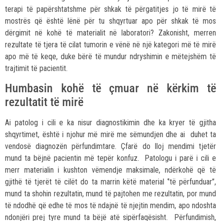
terapi të papërshtatshme për shkak të përgatitjes jo të mirë të
mostrës që është lënë për tu shqyrtuar apo për shkak të mos
dërgimit në kohë të materialit në laboratori? Zakonisht, merren
rezultate të tjera të cilat tumorin e vënë në një kategori më të mirë
apo më të keqe, duke bërë të mundur ndryshimin e mëtejshëm të
trajtimit të pacientit.
Humbasin kohë të çmuar në kërkim të
rezultatit të mirë
Ai patolog i cili e ka nisur diagnostikimin dhe ka kryer të gjitha
shqyrtimet, është i njohur më mirë me sëmundjen dhe ai duhet ta
vendosë diagnozën përfundimtare. Çfarë do lloj mendimi tjetër
mund ta bëjnë pacientin më tepër konfuz. Patologu i parë i cili e
merr materialin i kushton vëmendje maksimale, ndërkohë që të
gjithë të tjerët të cilët do ta marrin këtë material ‘’të përfunduar’’,
mund ta shohin rezultatin, mund të pajtohen me rezultatin, por mund
të ndodhë që edhe të mos të ndajnë të njejtin mendim, apo ndoshta
ndonjëri prej tyre mund ta bëjë atë sipërfaqësisht. Përfundimish,