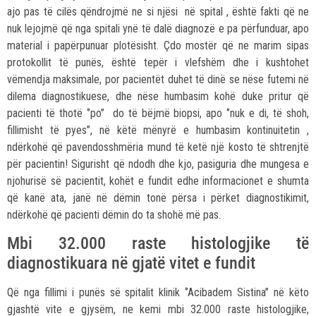
ajo pas të cilës qëndrojmë ne si njësi në spital , është fakti që ne
nuk lejojmë që nga spitali ynë të dalë diagnozë e pa përfunduar, apo
material i papërpunuar plotësisht. Çdo mostër që ne marim sipas
protokollit të punës, është tepër i vlefshëm dhe i kushtohet
vëmendja maksimale, por pacientët duhet të dinë se nëse futemi në
dilema diagnostikuese, dhe nëse humbasim kohë duke pritur që
pacienti të thotë ‘’po’’ do të bëjmë biopsi, apo ‘’nuk e di, të shoh,
fillimisht të pyes’’, në këtë mënyrë e humbasim kontinuitetin ,
ndërkohë që pavendosshmëria mund të ketë një kosto të shtrenjtë
për pacientin! Sigurisht që ndodh dhe kjo, pasiguria dhe mungesa e
njohurisë së pacientit, kohët e fundit edhe informacionet e shumta
që kanë ata, janë në dëmin tonë përsa i përket diagnostikimit,
ndërkohë që pacienti dëmin do ta shohë më pas.
Mbi 32.000 raste histologjike të
diagnostikuara në gjatë vitet e fundit
Që nga fillimi i punës së spitalit klinik ‘’Acibadem Sistina’’ në këto
gjashtë vite e gjysëm, ne kemi mbi 32.000 raste histologjike,