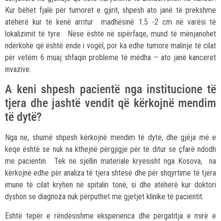
Kur bëhet fjalë për tumoret e gjirit, shpesh ato janë të prekshme
atëherë kur të kenë arritur madhësinë 1.5 -2 cm në varësi të
lokalizimit të tyre. Nëse është në sipërfaqe, mund të mënjanohet
ndërkohë që është ende i vogël, por ka edhe tumore malinje të cilat
për vetëm 6 muaj shfaqin probleme të mëdha – ato janë kanceret
invazive.
A keni shpesh pacientë nga institucione të
tjera dhe jashtë vendit që kërkojnë mendim
të dytë?
Nga ne, shumë shpesh kërkojnë mendim të dytë, dhe gjëja më e
keqe është se nuk na kthejnë përgjigje për të ditur se çfarë ndodh
me pacientin. Tek ne sjellin materiale kryesisht nga Kosova, na
kërkojnë edhe për analiza të tjera shtesë dhe për shqyrtime të tjera
imune të cilat kryhen në spitalin tonë, si dhe atëherë kur doktori
dyshon se diagnoza nuk përputhet me gjetjet klinike të pacientit.
Është tepër e rëndësishme eksperienca dhe përgatitja e mirë e