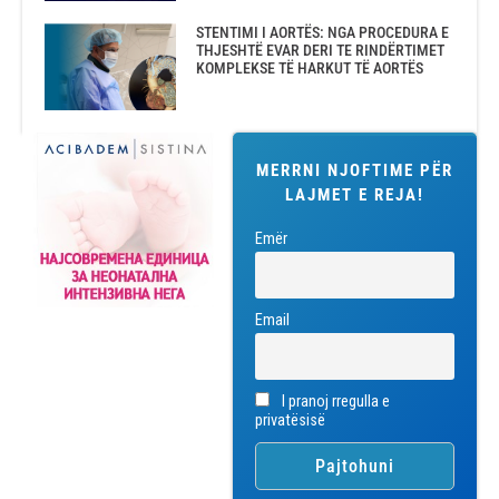
STENTIMI I AORTËS: NGA PROCEDURA E
THJESHTË EVAR DERI TE RINDËRTIMET
KOMPLEKSE TË HARKUT TË AORTËS
MERRNI NJOFTIME PËR
LAJMET E REJA!
Emër
Email
I pranoj rregulla e
privatësisë