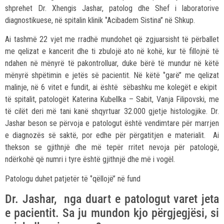
shprehet Dr. Xhengis Jashar, patolog dhe Shef i laboratorive
diagnostikuese, në spitalin klinik ‘’Acibadem Sistina’’ në Shkup.
Ai tashmë 22 vjet me rradhë mundohet që zgjuarsisht të përballet
me qelizat e kancerit dhe ti zbulojë ato në kohë, kur të fillojnë të
ndahen në mënyrë të pakontrolluar, duke bërë të mundur në këtë
mënyrë shpëtimin e jetës së pacientit. Në këtë ‘’garë’’ me qelizat
malinje, në 6 vitet e fundit, ai është sëbashku me kolegët e ekipit
të spitalit, patologët Katerina Kubellka – Sabit, Vanja Filipovski, me
të cilët deri më tani kanë shqyrtuar 32.000 gjetje histologjike. Dr.
Jashar beson se përvoja e patologut është vendimtare për marrjen
e diagnozës së saktë, por edhe për përgatitjen e materialit. Ai
thekson se gjithnjë dhe më tepër rritet nevoja për patologë,
ndërkohë që numri i tyre është gjithnjë dhe më i vogël.
Patologu duhet patjetër të ‘’qëllojë’’ në fund
Dr. Jashar, nga duart e patologut varet jeta
e pacientit. Sa ju mundon kjo përgjegjësi, si