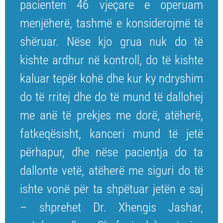
pacienten 46 vjeçare e operuam
menjëherë, tashmë e konsiderojmë të
shëruar. Nëse kjo grua nuk do të
kishte ardhur në kontroll, do të kishte
kaluar tepër kohë dhe kur ky ndryshim
do të rritej dhe do të mund të dallohej
me anë të prekjes me dorë, atëherë,
fatkeqësisht, kanceri mund të jetë
përhapur, dhe nëse pacientja do ta
dallonte vetë, atëherë me siguri do të
ishte vonë për ta shpëtuar jetën e saj
– shprehet Dr. Xhengis Jashar,