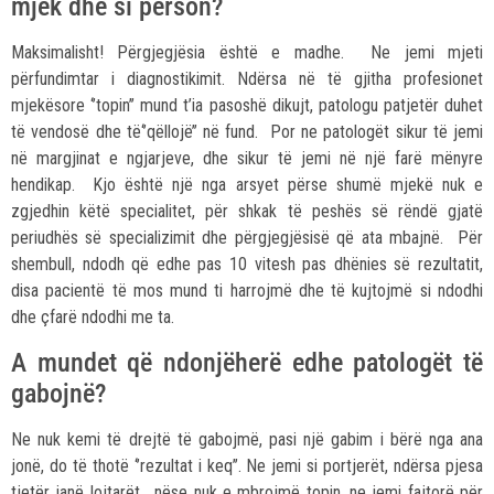
mjek dhe si person?
Maksimalisht! Përgjegjësia është e madhe. Ne jemi mjeti
përfundimtar i diagnostikimit. Ndërsa në të gjitha profesionet
mjekësore ‘’topin’’ mund t’ia pasoshë dikujt, patologu patjetër duhet
të vendosë dhe të‘’qëllojë’’ në fund. Por ne patologët sikur të jemi
në margjinat e ngjarjeve, dhe sikur të jemi në një farë mënyre
hendikap. Kjo është një nga arsyet përse shumë mjekë nuk e
zgjedhin këtë specialitet, për shkak të peshës së rëndë gjatë
periudhës së specializimit dhe përgjegjësisë që ata mbajnë. Për
shembull, ndodh që edhe pas 10 vitesh pas dhënies së rezultatit,
disa pacientë të mos mund ti harrojmë dhe të kujtojmë si ndodhi
dhe çfarë ndodhi me ta.
A mundet që ndonjëherë edhe patologët të
gabojnë?
Ne nuk kemi të drejtë të gabojmë, pasi një gabim i bërë nga ana
jonë, do të thotë ‘’rezultat i keq’’. Ne jemi si portjerët, ndërsa pjesa
tjetër janë lojtarët, nëse nuk e mbrojmë topin, ne jemi fajtorë për