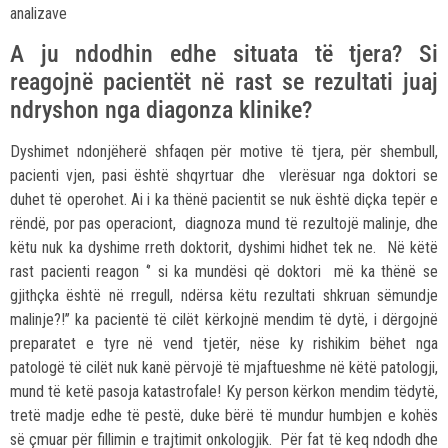
analizave
A ju ndodhin edhe situata të tjera? Si
reagojnë pacientët në rast se rezultati juaj
ndryshon nga diagonza klinike?
Dyshimet ndonjëherë shfaqen për motive të tjera, për shembull,
pacienti vjen, pasi është shqyrtuar dhe vlerësuar nga doktori se
duhet të operohet. Ai i ka thënë pacientit se nuk është diçka tepër e
rëndë, por pas operaciont, diagnoza mund të rezultojë malinje, dhe
këtu nuk ka dyshime rreth doktorit, dyshimi hidhet tek ne. Në këtë
rast pacienti reagon ‘’ si ka mundësi që doktori më ka thënë se
gjithçka është në rregull, ndërsa këtu rezultati shkruan sëmundje
malinje?!’’ ka pacientë të cilët kërkojnë mendim të dytë, i dërgojnë
preparatet e tyre në vend tjetër, nëse ky rishikim bëhet nga
patologë të cilët nuk kanë përvojë të mjaftueshme në këtë patologji,
mund të ketë pasoja katastrofale! Ky person kërkon mendim tëdytë,
tretë madje edhe të pestë, duke bërë të mundur humbjen e kohës
së çmuar për fillimin e trajtimit onkologjik. Për fat të keq ndodh dhe