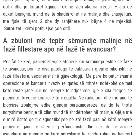
golin, dhe jo lojtarët kqinjë. Tek ne vlen akoma rregulli – ajo që
duket benigne, mund që të shndërrohet në malinje dhe anasjelltas,
me fjalë të tjera 2 dhe dy asnjëherë nuk bëjnë 4 në mjekësi.
Surprizat i kemi pothuajse çdo ditë.
A zbuloni më tepër sëmundje malinje në
fazë fillestare apo në fazë të avancuar?
Për fat të keq, pacientët vijnë atëherë kur sëmundja është në fazë
të avancuar, por në disa patologji të caktuara i gjejmë pikërisht në
fazë fillestare, veçanërisht në gjinekologji. Më parë ka patur shumë
operacione të kancerit invaziv të qafës së mitrës, ndërkohë që tani
këto raste janë ulur në mënyrë të ndjeshme, gjë e cila tregon se
pacientet kryejnë kontrolle të rregullta. Në radiologji dhe me anë të
biopsisë zbulojmë edhe gjendje parakanceroze, që do të thotë
ndryshime beninje të cilat mund të shndërrohen në malinje. Gjëja më
e mirë është që ti diagnostikojmë në atë fazë pasi në këtë mënyrë
pacientët janë të shëruar përfundimisht dhe nuk do të arrijnë
asnjëherë në gjendje që këto ndryshime të zhndërrohen në kancer!