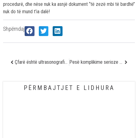
procedurë, dhe nëse nuk ka asnjë dokument ‘’të zezë mbi të bardhë’’
nuk do të mund t’ia dalë!
Shpërndaj
Çfarë është ultrasonografia?
Pesë komplikime serioze të cilat mund të shfaqen gjatë përdorimit jo racional të antibiotikëve
PËRMBAJTJET E LIDHURA