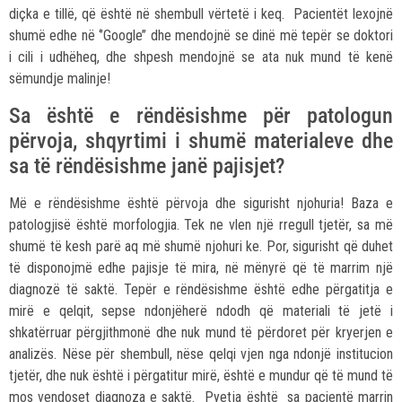
diçka e tillë, që është në shembull vërtetë i keq. Pacientët lexojnë
shumë edhe në ‘’Google’’ dhe mendojnë se dinë më tepër se doktori
i cili i udhëheq, dhe shpesh mendojnë se ata nuk mund të kenë
sëmundje malinje!
Sa është e rëndësishme për patologun
përvoja, shqyrtimi i shumë materialeve dhe
sa të rëndësishme janë pajisjet?
Më e rëndësishme është përvoja dhe sigurisht njohuria! Baza e
patologjisë është morfologjia. Tek ne vlen një rregull tjetër, sa më
shumë të kesh parë aq më shumë njohuri ke. Por, sigurisht që duhet
të disponojmë edhe pajisje të mira, në mënyrë që të marrim një
diagnozë të saktë. Tepër e rëndësishme është edhe përgatitja e
mirë e qelqit, sepse ndonjëherë ndodh që materiali të jetë i
shkatërruar përgjithmonë dhe nuk mund të përdoret për kryerjen e
analizës. Nëse për shembull, nëse qelqi vjen nga ndonjë institucion
tjetër, dhe nuk është i përgatitur mirë, është e mundur që të mund të
mos vendoset diagnoza e saktë. Pyetja është sa pacientë marrin