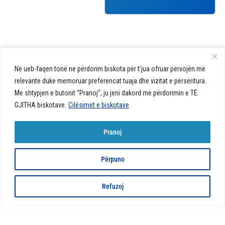
callcenter@acibademsistina.mk
Në ueb-faqen tonë ne përdorim biskota për t’jua ofruar përvojën më
+ 389 2 30 99 500
Acibadem
relevante duke memoruar preferencat tuaja dhe vizitat e përsëritura.
Daily Dose Of Health - Blog me
Sistina - Bëhet
Me shtypjen e butonit “Pranoj”, ju jeni dakord me përdorimin e TË
këshilla shëndetësore rreth
Ul. Skupi 5A Shkup
fjalë për jetën!
shëndetit tuaj. Ne kemi krijuar
GJITHA biskotave.
Cilësimet e biskotave
një ueb portal që do t'ju ofrojë
përgjigjet e pyetjeve tuaja në
Pranoj
lidhje me shëndetin tuaj dhe do
t'ju japë këshilla për një jetë të
shëndetshme.
Përpuno
© 2026 Të gjitha të drejtat e
Politika e biskotave në ueb-faqe |
Politika e
Refuzoj
rezervuara
privatësisë
Developed by:
Unet