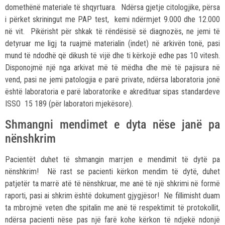
domethënë materiale të shqyrtuara. Ndërsa gjetje citologjike, përsa
i përket skriningut me PAP test, kemi ndërmjet 9.000 dhe 12.000
në vit. Pikërisht për shkak të rëndësisë së diagnozës, ne jemi të
detyruar me ligj ta ruajmë materialin (indet) në arkivën tonë, pasi
mund të ndodhë që dikush të vijë dhe ti kërkojë edhe pas 10 vitesh.
Disponojmë një nga arkivat më të mëdha dhe më të pajisura në
vend, pasi ne jemi patologjia e parë private, ndërsa laboratoria jonë
është laboratoria e parë laboratorike e akredituar sipas standardeve
ISSO 15 189 (për laboratori mjekësore).
Shmangni mendimet e dyta nëse janë pa
nënshkrim
Pacientët duhet të shmangin marrjen e mendimit të dytë pa
nënshkrim! Në rast se pacienti kërkon mendim të dytë, duhet
patjetër ta marrë atë të nënshkruar, me anë të një shkrimi në formë
raporti, pasi ai shkrim është dokument gjygjësor! Ne fillimisht duam
ta mbrojmë veten dhe spitalin me anë të respektimit të protokollit,
ndërsa pacienti nëse pas një farë kohe kërkon të ndjekë ndonjë