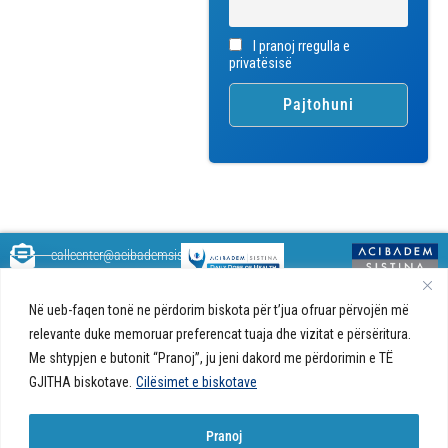
I pranoj rregulla e
privatësisë
callcenter@acibademsistina.mk
+ 389 2 30 99 500
Acibadem
Daily Dose Of Health - Blog me
Në ueb-faqen tonë ne përdorim biskota për t’jua ofruar përvojën më
Sistina - Bëhet
këshilla shëndetësore rreth
Ul. Skupi 5A Shkup
relevante duke memoruar preferencat tuaja dhe vizitat e përsëritura.
fjalë për jetën!
shëndetit tuaj. Ne kemi krijuar
Me shtypjen e butonit “Pranoj”, ju jeni dakord me përdorimin e TË
një ueb portal që do t'ju ofrojë
GJITHA biskotave.
Cilësimet e biskotave
përgjigjet e pyetjeve tuaja në
lidhje me shëndetin tuaj dhe do
t'ju japë këshilla për një jetë të
Pranoj
shëndetshme.