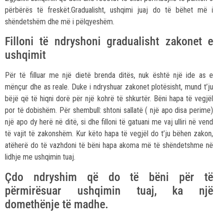
përbërës të freskët.Gradualisht, ushqimi juaj do të bëhet më i
shëndetshëm dhe më i pëlqyeshëm.
Filloni të ndryshoni gradualisht zakonet e
ushqimit
Për të filluar me një dietë brenda ditës, nuk është një ide as e
mënçur dhe as reale. Duke i ndryshuar zakonet plotësisht, mund t’ju
bëjë që të hiqni dorë për një kohrë të shkurtër. Bëni hapa të vegjël
por të dobishëm. Për shembull: shtoni sallatë ( një apo disa perime)
një apo dy herë në ditë, si dhe filloni të gatuani me vaj ulliri në vend
të vajit të zakonshëm. Kur këto hapa të vegjël do t’ju bëhen zakon,
atëherë do të vazhdoni të bëni hapa akoma më të shëndetshme në
lidhje me ushqimin tuaj.
Çdo ndryshim që do të bëni për të
përmirësuar ushqimin tuaj, ka një
domethënje të madhe.