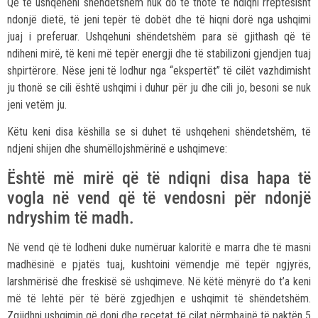
Që të ushqeheni shëndetshëm nuk do të thotë të ndiqni rreptësisht
ndonjë dietë, të jeni tepër të dobët dhe të hiqni dorë nga ushqimi
juaj i preferuar. Ushqehuni shëndetshëm para së gjithash që të
ndiheni mirë, të keni më tepër energji dhe të stabilizoni gjendjen tuaj
shpirtërore. Nëse jeni të lodhur nga “ekspertët” të cilët vazhdimisht
ju thonë se cili është ushqimi i duhur për ju dhe cili jo, besoni se nuk
jeni vetëm ju.
Këtu keni disa këshilla se si duhet të ushqeheni shëndetshëm, të
ndjeni shijen dhe shumëllojshmërinë e ushqimeve:
Është më mirë që të ndiqni disa hapa të
vogla në vend që të vendosni për ndonjë
ndryshim të madh.
Në vend që të lodheni duke numëruar kaloritë e marra dhe të masni
madhësinë e pjatës tuaj, kushtoini vëmendje më tepër ngjyrës,
larshmërisë dhe freskisë së ushqimeve. Në këtë mënyrë do t’a keni
më të lehtë për të bërë zgjedhjen e ushqimit të shëndetshëm.
Zgjidhni ushqimin që doni dhe recetat të cilat përmbajnë të paktën 5