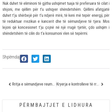
Nuk duhet të eliminoni të gjitha ushqimet tuaja të preferuara të cilat i
shijoni, me qëllim për t’u ushqyer shëndetshëm. Qëllimi afatgjatë
duhet t’ju shërbejë për t’u ndjerë mirë, të keni më tepër energji, për
të reduktuar rrezikun e kancerit dhe të sëmundjeve të tjera. Mos
lejoni që koncesionet t’ju çojnë në një rrugë tjetër, çdo ushqim i
shëndetshëm të cilin do t’a konsumoni vlen së tepërmi.
Shpërndaj
Rritja e sëmundjeve reumatoide
Kryerja e kontrolleve të rregullta mund t’ju shpëtojë jetën
PËRMBAJTJET E LIDHURA