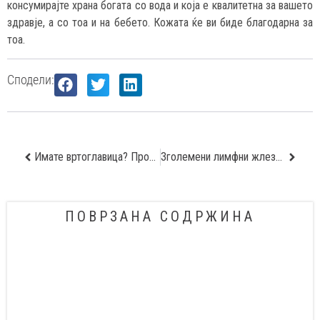
консумирајте храна богата со вода и која е квалитетна за вашето
здравје, а со тоа и на бебето. Кожата ќе ви биде благодарна за
тоа.
Сподели:
Имате вртоглавица? Проверете ја состојбата на внатрешното уво
Зголемени лимфни жлезди во детска возраст
ПОВРЗАНА СОДРЖИНА