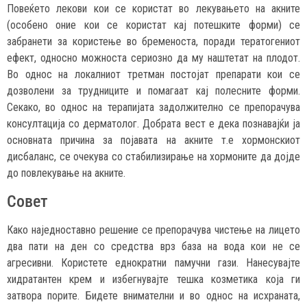
Повеќето лекови кои се користат во лекувањето на акните
(особено оние кои се користат кај потешките форми) се
забранети за користење во бременоста, поради тератогениот
ефект, односно можноста сериозно да му наштетат на плодот.
Во однос на локалниот третман постојат препарати кои се
дозволени за трудниците и помагаат кај полесните форми.
Секако, во однос на терапијата задолжително се препорачува
консултација со дерматолог. Добрата вест е дека познавајќи ја
основната причина за појавата на акните т.е хормонскиот
дисбаланс, се очекува со стабилизирање на хормоните да дојде
до повлекување на акните.
Совет
Како наједноставно решение се препорачува чистење на лицето
два пати на ден со средства врз база на вода кои не се
агресивни. Користете еднократни памучни гази. Нанесувајте
хидратантен крем и избегнувајте тешка козметика која ги
затвора порите. Бидете внимателни и во однос на исхраната,