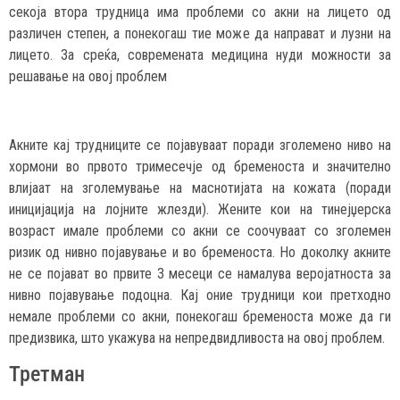
секоја втора трудница има проблеми со акни на лицето од
различен степен, а понекогаш тие може да направат и лузни на
лицето. За среќа, современата медицина нуди можности за
решавање на овој проблем
Акните кај трудниците се појавуваат поради зголемено ниво на
хормони во првото тримесечје од бременоста и значително
влијаат на зголемување на маснотијата на кожата (поради
иницијација на лојните жлезди). Жените кои на тинејџерска
возраст имале проблеми со акни се соочуваат со зголемен
ризик од нивно појавување и во бременоста. Но доколку акните
не се појават во првите 3 месеци се намалува веројатноста за
нивно појавување подоцна. Кај оние трудници кои претходно
немале проблеми со акни, понекогаш бременоста може да ги
предизвика, што укажува на непредвидливоста на овој проблем.
Третман