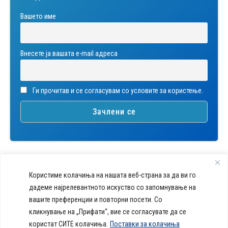
Вашето име
Внесете ја вашата е-mail адреса
Ги прочитав и се согласувам со условите за користење.
Користиме колачиња на нашата веб-страна за да ви го
дадеме најрелевантното искуство со запомнување на
вашите преференции и повторни посети. Со
callcenter@acibademsistina.mk
кликнување на „Прифати“, вие се согласувате да се
+ 389 2 30 99 500
Acibadem
користат СИТЕ колачиња.
Поставки за колачиња
Daily Dose Of Health -