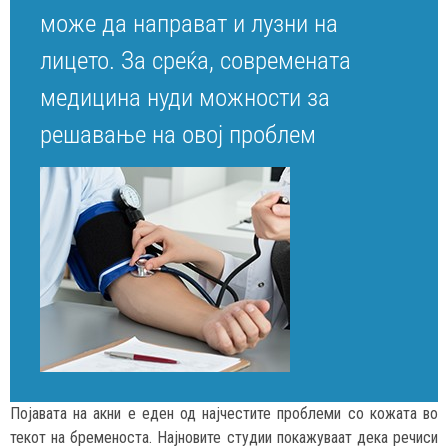
може да направат и лузни на
лицето. За среќа, современата
медицина нуди можности за
решавање на овој проблем
Појавата на акни е еден од најчестите проблеми со кожата во
текот на бременоста. Најновите студии покажуваат дека речиси