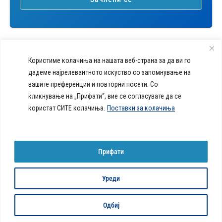
Користиме колачиња на нашата веб-страна за да ви го
дадеме најрелевантното искуство со запомнување на
вашите преференции и повторни посети. Со
callcenter@acibademsistina.mk
кликнување на „Прифати“, вие се согласувате да се
+ 389 2 30 99 500
Acibadem
користат СИТЕ колачиња.
Поставки за колачиња
Daily Dose Of Health -
Sistina - За
Ул. Скупи 5А Скопје
Здравствен блог со совети за
животот се
вашeто здравје. Креиравме
работи!
портал кој ќе ви ги одговори
Прифати
сите прашања за вашето
здравје и ќе ви даде совети
за здрав живот.
Уреди
© 2026 Сите права се задржани
Политика за колачиња на веб-страница
Одбиј
Developed by:
Unet