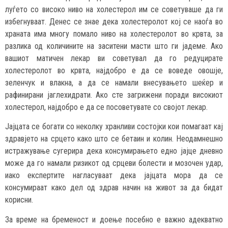
луѓето со високо ниво на холестерол им се советуваше да ги
избегнуваат. Денес се знае дека холестеролот кој се наоѓа во
храната има многу помало ниво на холестеролот во крвта, за
разлика од количините на заситени масти што ги јадеме. Ако
вашиот матичен лекар ви советувал да го редуцирате
холестеролот во крвта, најдобро е да се воведе овошје,
зеленчук и влакна, а да се намали внесувањето шеќер и
рафинирани јаглехидрати. Ако сте загрижени поради високиот
холестерол, најдобро е да се посоветувате со својот лекар.
Јајцата се богати со неколку хранливи состојки кои помагаат кај
здравјето на срцето како што се бетаин и колин. Неодамнешно
истражување сугерира дека консумирањето едно јајце дневно
може да го намали ризикот од срцеви болести и мозочен удар,
иако експертите нагласуваат дека јајцата мора да се
консумираат како дел од здрав начин на живот за да бидат
корисни.
За време на бременост и доење посебно е важно адекватно