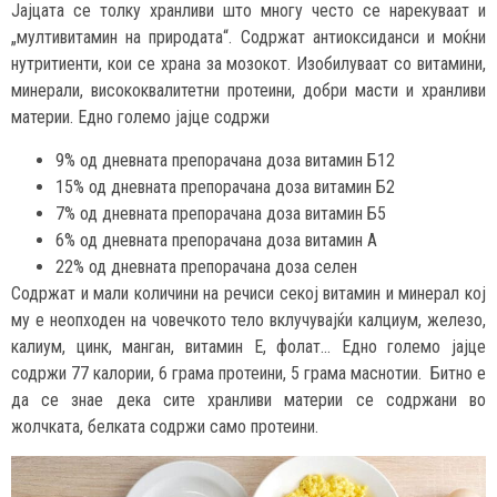
Јајцата се толку хранливи што многу често се нарекуваат и
„мултивитамин на природата“. Содржат антиоксиданси и моќни
нутритиенти, кои се храна за мозокот. Изобилуваат со витамини,
минерали, висококвалитетни протеини, добри масти и хранливи
материи. Едно големо јајце содржи
9% од дневната препорачана доза витамин Б12
15% од дневната препорачана доза витамин Б2
7% од дневната препорачана доза витамин Б5
6% од дневната препорачана доза витамин А
22% од дневната препорачана доза селен
Содржат и мали количини на речиси секој витамин и минерал кој
му е неопходен на човечкото тело вклучувајќи калциум, железо,
калиум, цинк, манган, витамин Е, фолат… Едно големо јајце
содржи 77 калории, 6 грама протеини, 5 грама маснотии. Битно е
да се знае дека сите хранливи материи се содржани во
жолчката, белката содржи само протеини.