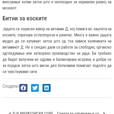
внесување колин затоа што е неопходен за нормален развој на
мозокот.
Битни за коските
Јајцата се корисен извор на витамин Д, кој помага во заштита на
коските, спречува остеопороза и рахитис. Многу е важно јајцата
мудро да се купуваат затоа што од тоа зависи количината на
витаминот Д. Не е сеедно дали се работи за слободно, органско
одгледување или затворено производство на јајца. Би требало
да бидат вклучени во здрава и балансирана исхрана, а добри се
за појадок затоа што висок дел белковини помагаат подолго да
се чувствуваме сити.
Сподели:
Д-Р МУРАТОВСКА СОВЕТУВА КАКО ДА СЕ ЗАШТИТАТ ПАЦИЕНТИТЕ СО НАРУШЕНА ТИРОИДНА ЖЛЕЗДА ОД КОРОНАВИРУСОТ
Совети за справување со стрес за време на епидемија со коронавирус