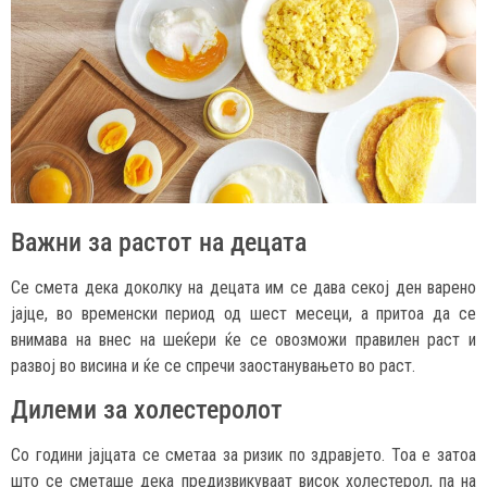
Важни за растот на децата
Се смета дека доколку на децата им се дава секој ден варено
јајце, во временски период од шест месеци, а притоа да се
внимава на внес на шеќери ќе се овозможи правилен раст и
развој во висина и ќе се спречи заостанувањето во раст.
Дилеми за холестеролот
Со години јајцата се сметаа за ризик по здравјето. Тоа е затоа
што се сметаше дека предизвикуваат висок холестерол, па на