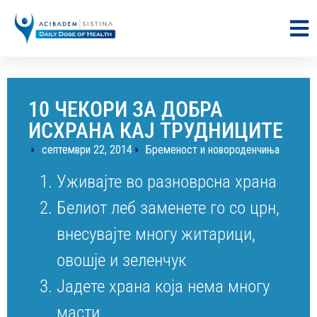
10 ЧЕКОРИ ЗА ДОБРА
ИСХРАНА КАЈ ТРУДНИЦИТЕ
септември 22, 2014
Бременост и новороденчиња
Уживајте во разноврсна храна
Белиот леб заменете го со црн,
внесувајте многу житарици,
овошје и зеленчук
Јадете храна која нема многу
масти