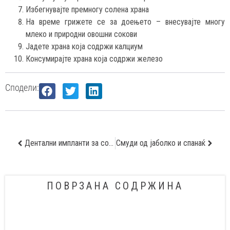
Избегнувајте премногу солена храна
На време грижете се за доењето – внесувајте многу
млеко и природни овошни сокови
Јадете храна која содржи калциум
Консумирајте храна која содржи железо
Сподели:
Дентални импланти за совршена насмевка
Смуди од јаболко и спанаќ
ПОВРЗАНА СОДРЖИНА