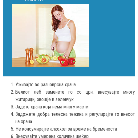
Уживајте во разноврсна храна
Белиот леб заменете го со црн, внесувајте многу
житарици, овошје и зеленчук
Јадете храна која нема многу масти
Задржете добра телесна тежина и регулирајте го внесот
на храна
Не консумирајте алкохол за време на бременоста
Внесувајте умерена количина шеќер