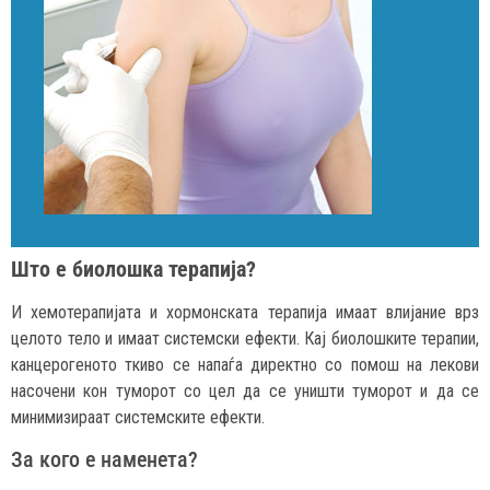
Што е биолошка терапија?
И хемотерапијата и хормонската терапија имаат влијание врз
целото тело и имаат системски ефекти. Кај биолошките терапии,
канцерогеното ткиво се напаѓа директно со помош на лекови
насочени кон туморот со цел да се уништи туморот и да се
минимизираат системските ефекти.
За кого е наменета?