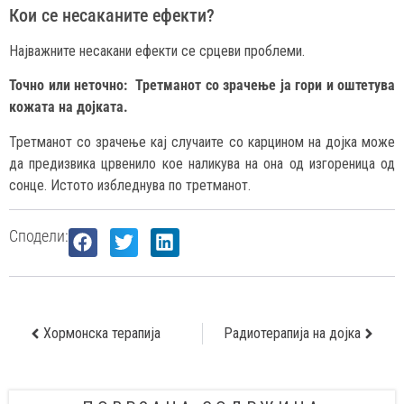
Кои се несаканите ефекти?
Најважните несакани ефекти се срцеви проблеми.
Точно или неточно: Третманот со зрачење ја гори и оштетува
кожата на дојката.
Третманот со зрачење кај случаите со карцином на дојка може
да предизвика црвенило кое наликува на она од изгореница од
сонце. Истото избледнува по третманот.
Сподели:
Хормонска терапија
Радиотерапија на дојка