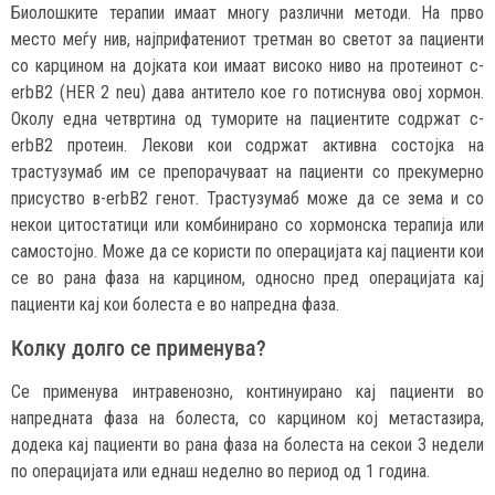
Биолошките терапии имаат многу различни методи. На прво
место меѓу нив, најприфатениот третман во светот за пациенти
со карцином на дојката кои имаат високо ниво на протеинот c-
erbB2 (HER 2 neu) дава антитело кое го потиснува овој хормон.
Околу една четвртина од туморите на пациентите содржат c-
erbB2 протеин. Лекови кои содржат активна состојка на
трастузумаб им се препорачуваат на пациенти со прекумерно
присуство в-erbB2 генот. Трастузумаб може да се зема и со
некои цитостатици или комбинирано со хормонска терапија или
самостојно. Може да се користи по операцијата кај пациенти кои
се во рана фаза на карцином, односно пред операцијата кај
пациенти кај кои болеста е во напредна фаза.
Колку долго се применува?
Се применува интравенозно, континуирано кај пациенти во
напредната фаза на болеста, со карцином кој метастазира,
додека кај пациенти во рана фаза на болеста на секои 3 недели
по операцијата или еднаш неделно во период од 1 година.