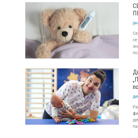
С
П
ја
Се
се
зн
по
Д
„
п
де
Ра
фи
де
па