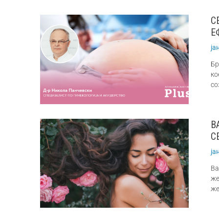
С
Е
ја
Бр
ко
со
В
С
ја
Ва
же
же