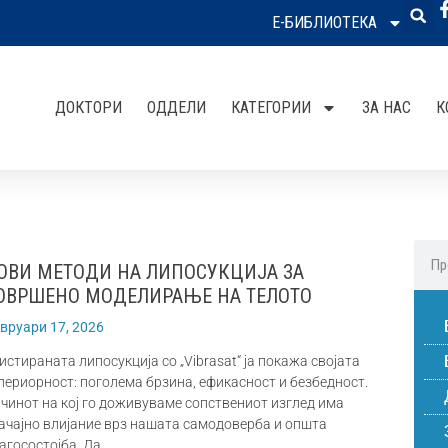
Е-БИБЛИОТЕКА
ДОКТОРИ
ОДДЕЛИ
КАТЕГОРИИ
ЗА НАС
К
ОВИ МЕТОДИ НА ЛИПОСУКЦИЈА ЗА
ОВРШЕНО МОДЕЛИРАЊЕ НА ТЕЛОТО
вруари 17, 2026
истираната липосукција со „Vibrasat“ ја покажа својата
периорност: поголема брзина, ефикасност и безбедност.
чинот на кој го доживуваме сопствениот изглед има
ачајно влијание врз нашата самодоверба и општа
агосостојба. Да