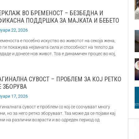
ЕРКЛАЖ ВО БРЕМЕНОСТ – БЕЗБЕДНА И
ФИКАСНА ПОДДРШКА ЗА МАЈКАТА И БЕБЕТО
нуари 22, 2026
еменоста е посебно искуство во животот на секоја жена,
е ги покажува нејзината сила и способност на телото да
здаде и донесе нов живот. Тоа е динамичен процес во кој,
АГИНАЛНА СУВОСТ – ПРОБЛЕМ ЗА КОЈ РЕТКО
Е ЗБОРУВА
нуари 17, 2026
гиналната сувост е проблем со кој се соочуваат многу
ни, но за него ретко зборуваат. Таа може да се појави кај
ни на различни возрасти и во одреден период од