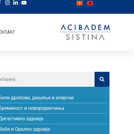
ОНТАКТ
Бели дробови, дишење и алергии
Бременост и новороденчиња
Дигестивно здравје
Заби и Орално здравје