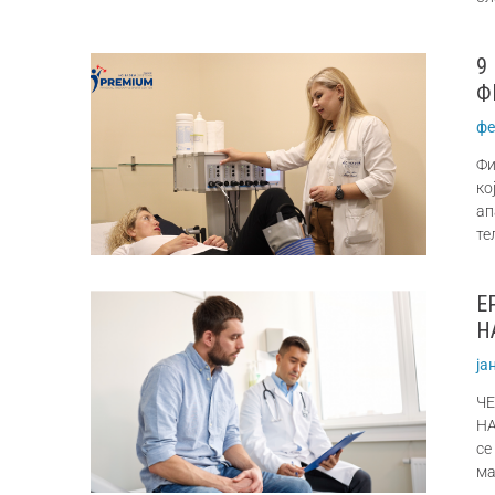
9
Ф
фе
Фи
ко
ап
те
Е
Н
ја
ЧЕ
НА
се
ма