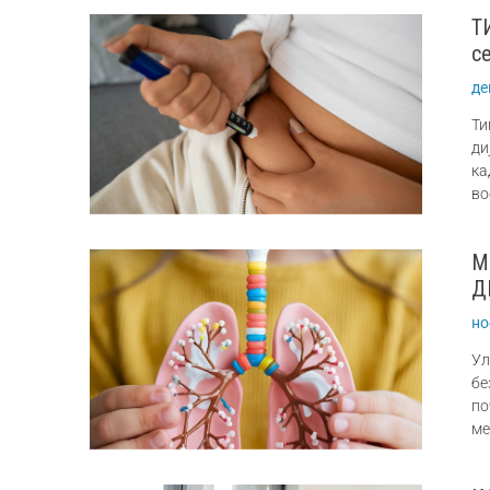
Т
с
де
Ти
ди
ка
во
М
Д
но
Ул
бе
по
ме