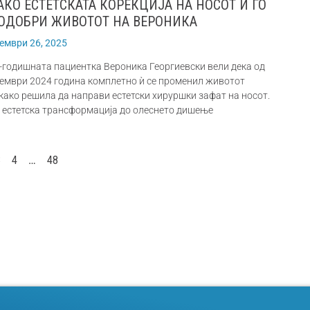
АКО ЕСТЕТСКАТА КОРЕКЦИЈА НА НОСОТ Ѝ ГО
ОДОБРИ ЖИВОТОТ НА ВЕРОНИКА
ември 26, 2025
-годишната пациентка Вероника Георгиевски вели дека од
ември 2024 година комплетно ѝ се променил животот
како решила да направи естетски хируршки зафат на носот.
 естетска трансформација до олеснето дишење
3
4
…
48