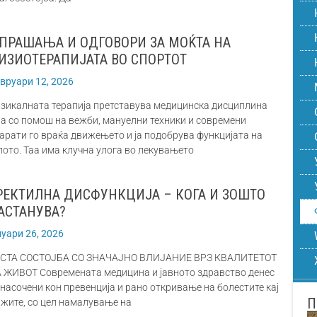
 ПРАШАЊА И ОДГОВОРИ ЗА МОЌТА НА
ИЗИОТЕРАПИЈАТА ВО СПОРТОТ
вруари 12, 2026
зикалната терапија претставува медицинска дисциплина
ја со помош на вежби, мануелни техники и современи
арати го враќа движењето и ја подобрува функцијата на
лото. Таа има клучна улога во лекувањето
РЕКТИЛНА ДИСФУНКЦИЈА – КОГА И ЗОШТО
АСТАНУВА?
нуари 26, 2026
СТА СОСТОЈБА СО ЗНАЧАЈНО ВЛИЈАНИЕ ВРЗ КВАЛИТЕТОТ
 ЖИВОТ Современата медицина и јавното здравство денес
 насочени кон превенција и рано откривање на болестите кај
жите, со цел намалување на