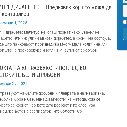
Вн
ИП 1 ДИЈАБЕТЕС – Предизвик кој што може да
е контролира
кември 1, 2025
п 1 дијабетес мелитус, некогаш познат како јувенилен
јабетес или инсулин-зависен дијабетес, е хронична состојба,
де што панкреасот произведува многу мала количина или
општо не произведува инсулин. Инсулинот е хормон
ОЌТА НА УЛТРАЗВУКОТ- ПОГЛЕД ВО
ЕТСКИТЕ БЕЛИ ДРОБОВИ
ември 27, 2025
тразвукот на белите дробови и плеврата е неинвазивна,
зболна, брза и безбедна дијагностичка метода, која сè
често се користи во детската возраст и го олеснува
наџирањето на респираторните болести. Со