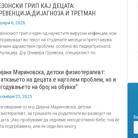
ЕЗОНСКИ ГРИП КАЈ ДЕЦАТА:
РЕВЕНЦИЈА,ДИЈАГНОЗА И ТРЕТМАН
нуари 6, 2026
зонскиот грип е еден од најчестите вирусни инфекции, кои
 појавуваат во текот на студените месеци и претставува
ачаен здравствен проблем, особено во педијатриската
пулација. Д-р Оливера Груевска, специјалист по
ијана Мариновска, детски физиотерапевт:
Паткањето на децата е најголем проблем, но и
огодувањето на број на обувки“
кември 23, 2025
зговараме со м-р Дијана Мариновска, детски
зиотерапевт, за грешките на родителите во развојот на
Ва
цата: „Ако пробуваме да седнеме неподготвено бебе, тоа ќе
ѓа подгрбавено, или ќе седи без многу