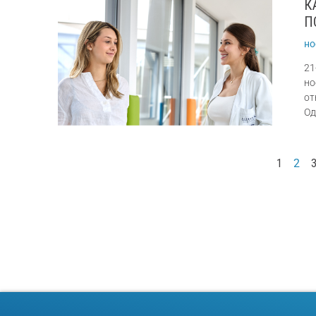
К
П
но
21
но
oт
Од
1
2