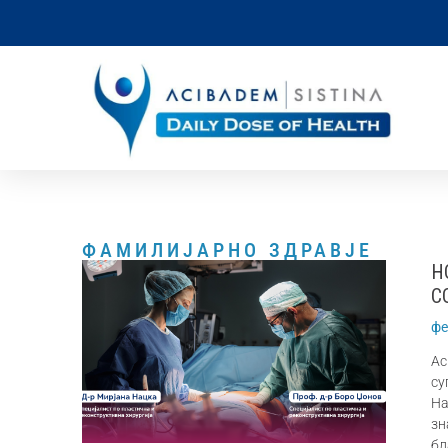
ФАМИЛИЈАРНО ЗДРАВЈЕ
Н
С
фе
Ас
су
На
зн
бл