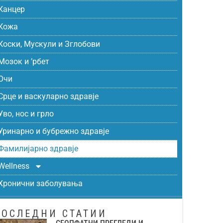
Канцер
Кожа
Коски, Мускули и Зглобови
Мозок и ’рбет
Очи
Срце и васкуларно здравје
Уво, нос и грло
Уринарно и бубрежно здравје
Фамилијарно здравје
Wellness
Хронични заболувања
ПОСЛЕДНИ СТАТИИ