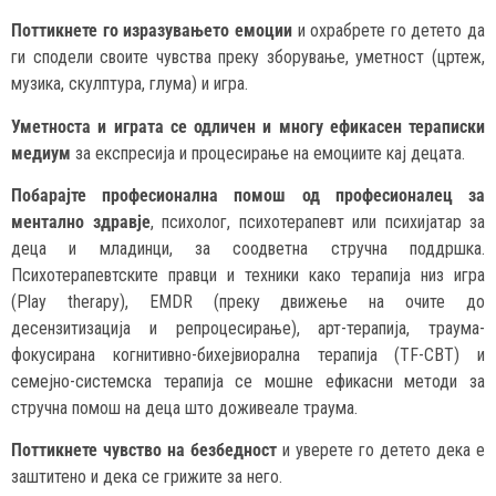
Поттикнете го изразувањето емоции
и охрабрете го детето да
ги сподели своите чувства преку зборување, уметност (цртеж,
музика, скулптура, глума) и игра.
Уметноста и играта се одличен и многу ефикасен тераписки
медиум
за експресија и процесирање на емоциите кај децата.
Побарајте професионална помош од професионалец за
ментално здравје
, психолог, психотерапевт или психијатар за
деца и младинци, за соодветна стручна поддршка.
Психотерапевтските правци и техники како терапија низ игра
(Play therapy), EMDR (преку движење на очите до
десензитизација и репроцесирање), арт-терапија, траума-
фокусирана когнитивно-бихејвиорална терапија (TF-CBT) и
семејно-системска терапија се мошне ефикасни методи за
стручна помош на деца што доживеале траума.
Поттикнете чувство на безбедност
и уверете го детето дека е
заштитено и дека се грижите за него.