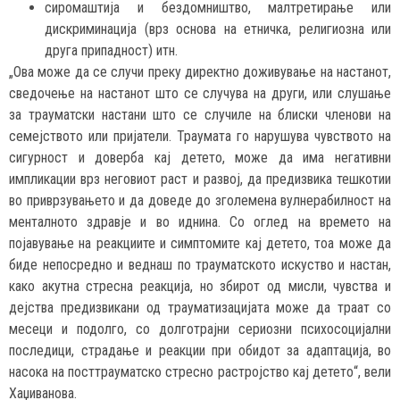
сиромаштија и бездомништво, малтретирање или
дискриминација (врз основа на етничка, религиозна или
друга припадност) итн.
„Ова може да се случи преку директно доживување на настанот,
сведочење на настанот што се случува на други, или слушање
за трауматски настани што се случиле на блиски членови на
семејството или пријатели. Траумата го нарушува чувството на
сигурност и доверба кај детето, може да има негативни
импликации врз неговиот раст и развој, да предизвика тешкотии
во приврзувањето и да доведе до зголемена вулнерабилност на
менталното здравје и во иднина. Со оглед на времето на
појавување на реакциите и симптомите кај детето, тоа може да
биде непосредно и веднаш по трауматското искуство и настан,
како акутна стресна реакција, но збирот од мисли, чувства и
дејства предизвикани од трауматизацијата може да траат со
месеци и подолго, со долготрајни сериозни психосоцијални
последици, страдање и реакции при обидот за адаптација, во
насока на посттрауматско стресно растројство кај детето“, вели
Хаџиванова.