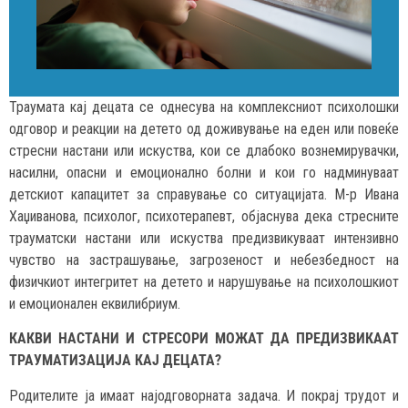
Траумата кај децата се однесува на комплексниот психолошки
одговор и реакции на детето од доживување на еден или повеќе
стресни настани или искуства, кои се длабоко вознемирувачки,
насилни, опасни и емоционално болни и кои го надминуваат
детскиот капацитет за справување со ситуацијата. М-р Ивана
Хаџиванова, психолог, психотерапевт, објаснува дека стресните
трауматски настани или искуства предизвикуваат интензивно
чувство на застрашување, загрозеност и небезбедност на
физичкиот интегритет на детето и нарушување на психолошкиот
и емоционален еквилибриум.
КАКВИ НАСТАНИ И СТРЕСОРИ МОЖАТ ДА ПРЕДИЗВИКААТ
ТРАУМАТИЗАЦИЈА КАЈ ДЕЦАТА?
Родителите ја имаат најодговорната задача. И покрај трудот и