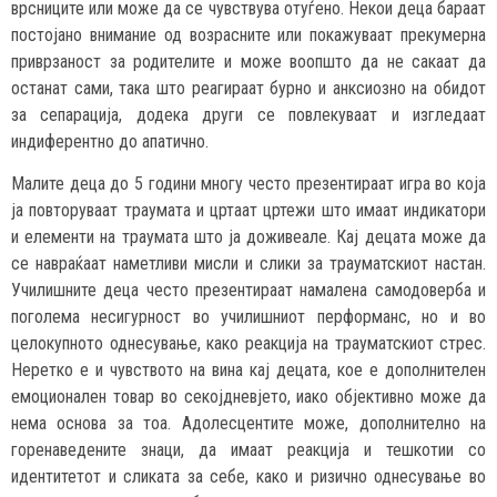
врсниците или може да се чувствува отуѓено. Некои деца бараат
постојано внимание од возрасните или покажуваат прекумерна
приврзаност за родителите и може воопшто да не сакаат да
останат сами, така што реагираат бурно и анксиозно на обидот
за сепарација, додека други се повлекуваат и изгледаат
индиферентно до апатично.
Малите деца до 5 години многу често презентираат игра во која
ја повторуваат траумата и цртаат цртежи што имаат индикатори
и елементи на траумата што ја доживеале. Кај децата може да
се навраќаат наметливи мисли и слики за трауматскиот настан.
Училишните деца често презентираат намалена самодоверба и
поголема несигурност во училишниот перформанс, но и во
целокупното однесување, како реакција на трауматскиот стрес.
Неретко е и чувството на вина кај децата, кое е дополнителен
емоционален товар во секојдневјето, иако објективно може да
нема основа за тоа. Адолесцентите може, дополнително на
горенаведените знаци, да имаат реакција и тешкотии со
идентитетот и сликата за себе, како и ризично однесување во