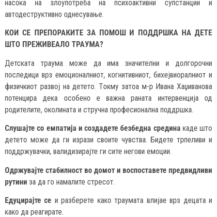
насока на злоупотреба на психоактивни супстанции и
автодеструктивно однесување.
КОИ СЕ ПРЕПОРАКИТЕ ЗА ПОМОШ И ПОДДРШКА НА ДЕТЕ
ШТО ПРЕЖИВЕАЛО ТРАУМА?
Детската траума може да има значителни и долгорочни
последици врз емоционалниот, когнитивниот, бихејвиоралниот и
физичкиот развој на детето. Tокму затоа м-р Ивана Хаџиванова
потенцира дека особено е важна раната интервенција од
родителите, околината и стручна професионална поддршка.
Слушајте со емпатија и создадете безбедна средина
каде што
детето може да ги изрази своите чувства. Бидете трпеливи и
поддржувачки, валидизирајте ги сите негови емоции.
Одржувајте стабилност во домот и воспоставете предвидливи
рутини
за да го намалите стресот.
Едуцирајте се
и разберете како траумата влијае врз децата и
како да реагирате.