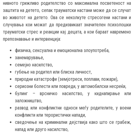
нивното грижливо родителство со максимална посветеност на
заштита на детето, сепак трауматски настани може да се случат
во животот на детето. Ова се неколкуте стресогени настани и
случувања кои можат да предизвикаат значителен психолошки
трауматски стрес и реакции кај децата, а кои бараат навремено
препознавање и интервенција:
физичка, сексуална и емоционална злоупотреба,
занемарување,
семејно насилство,
губење на родител или блиска личност,
природни катастрофи (земјотреси, поплави, пожари),
сериозни болести или повреди, y автомобилски несреќи,
булинг – врсничко насилство, y киднапирање или
заложништво,
развод или конфликтни односи меѓу родителите, y воени
конфликти или терористички напади,
сведочење на криминални дејствија како што се грабеж,
напад или друго насилство,