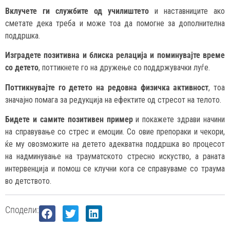
Вклучете ги службите од училиштето
и наставниците ако
сметате дека треба и може тоа да помогне за дополнителна
поддршка.
Изградете позитивна и блиска релација и поминувајте време
со детето
, поттикнете го на дружење со поддржувачки луѓе.
Поттикнувајте го детето на редовна физичка активност
, тоа
значајно помага за редукција на ефектите од стресот на телото.
Бидете и самите позитивен пример
и покажете здрави начини
на справување со стрес и емоции. Со овие препораки и чекори,
ќе му овозможите на детето адекватна поддршка во процесот
на надминување на трауматското стресно искуство, а раната
интервенција и помош се клучни кога се справуваме со траума
во детството.
Сподели: