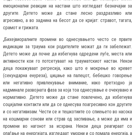
емоционални реакции на настани што изгледаат безначајни за
другите. Детето може да стане лесно раздразливо или
агресивно, а во заднина на бесот да се кријат: стравот, тагата,
срамот и грижата.
„Бихејвиоралните промени во однесувањето често се првите
индикации за траума кои родителите можат да ги забележат.
Детето може да почне да избегнува одредени луѓе, места или
активности кои го потсетуваат на трауматскиот настан. Некои
деца покажуваат регресија, како што е мокрење во кревет
(секундарна енуреза), цицање на палецот, бебешко говорење
или негативно привлекување внимание, иако претходно ја
надминале развојната фаза за која тоа однесување е очекувано и
нормативно. Детето може да стане повлечено, да избегнува
социјални контакти или да се однесува поагресивно кон другите
и со негативизам. Чести се и тешкотиите со спиењето во насока
на кошмарни сонови или страв од заспивање, а може да има и
промени во нагонот за исхрана. Некои деца реагираат со
опаѓање на енергијата, изгледаат уморни и со помала енергија, а