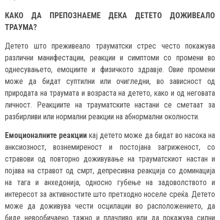
КАКО ДА ПРЕПОЗНАЕМЕ ДЕКА ДЕТЕТО ДОЖИВЕАЛО
ТРАУМА?
Детето што преживеало трауматски стрес често покажува
различни манифестации, реакции и симптоми со промени во
однесувањето, емоциите и физичкото здравје. Овие промени
може да бидат суптилни или очигледни, во зависност од
природата на траумата и возраста на детето, како и од неговата
личност. Реакциите на трауматските настани се сметаат за
разбирливи или нормални реакции на абнормални околности.
Емоционалните реакции
кај детето може да бидат во насока на
анксиозност, вознемиреност и постојана загриженост, со
стравови од повторно доживување на трауматскиот настан и
појава на стравот од смрт, депресивна реакција со доминација
на тага и анхедонија, односно губење на задоволството и
интересот за активностите што претходно носеле среќа. Детето
може да доживува чести осцилации во расположението, да
биде невообичаено тажно и плачливо или да покажува силни