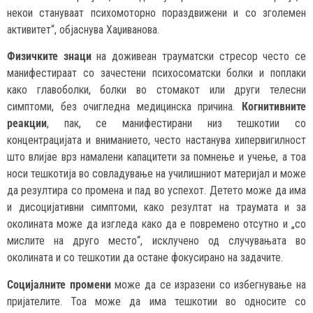
некои стануваат психомоторно пораздвижени и со зголемен
активитет“, објаснува Хаџиванова.
Физичките знаци
на доживеан трауматски стресор често се
манифестираат со зачестени психосоматски болки и поплаки
како главоболки, болки во стомакот или други телесни
симптоми, без очигледна медицинска причина.
Когнитивните
реакции
, пак, се манифестирани низ тешкотии со
концентрацијата и вниманието, често настанува хипервигилност
што влијае врз намалени капацитети за помнење и учење, а тоа
носи тешкотија во совладување на училишниот материјал и може
да резултира со промена и пад во успехот. Детето може да има
и дисоцијативни симптоми, како резултат на траумата и за
околината може да изгледа како да е повремено отсутно и „со
мислите на друго место“, исклучено од случувањата во
околината и со тешкотии да остане фокусирано на задачите.
Социјалните промени
може да се изразени со избегнување на
пријателите. Тоа може да има тешкотии во односите со