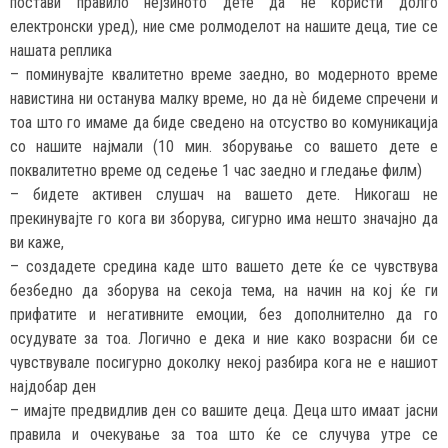
постави правило нејзиното дете да не користи долго
електронски уред), ние сме ролмоделот на нашите деца, тие се
нашата реплика
– поминувајте квалитетно време заедно, во модерното време
навистина ни останува малку време, но да нѐ бидеме спречени и
тоа што го имаме да биде сведено на отсуство во комуникација
со нашите најмали (10 мин. зборување со вашето дете е
поквалитетно време од седење 1 час заедно и гледање филм)
– бидете активен слушач на вашето дете. Никогаш не
прекинувајте го кога ви зборува, сигурно има нешто значајно да
ви каже,
– создадете средина каде што вашето дете ќе се чувствува
безбедно да зборува на секоја тема, на начин на кој ќе ги
прифатите и негативните емоции, без дополнително да го
осудувате за тоа. Логично е дека и ние како возрасни би се
чувствувале посигурно доколку некој разбира кога не е нашиот
најдобар ден
– имајте предвидлив ден со вашите деца. Деца што имаат јасни
правила и очекување за тоа што ќе се случува утре се