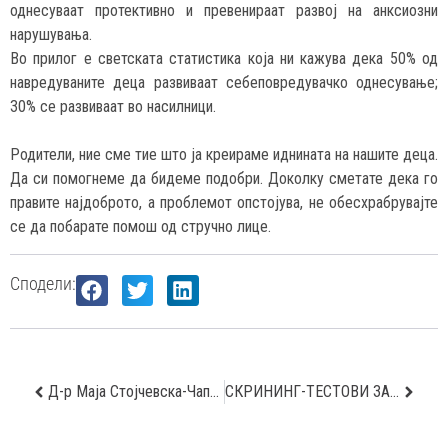
однесуваат протективно и превенираат развој на анксиозни
нарушувања.
Во прилог е светската статистика која ни кажува дека 50% од
навредуваните деца развиваат себеповредувачко однесување;
30% се развиваат во насилници.
Родители, ние сме тие што ја креираме иднината на нашите деца.
Да си помогнеме да бидеме подобри. Доколку сметате дека го
правите најдоброто, а проблемот опстојува, не обесхрабрувајте
се да побарате помош од стручно лице.
Сподели:
Д-р Маја Стојчевска-Чапова: Развојот на радиологијата на дојка во земјава го сметам за свој голем успех
СКРИНИНГ-ТЕСТОВИ ЗА КАРЦИНОМ НА БЕЛИ ДРОБОВИ