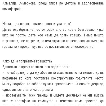
Камелија Симеонова, специјалист по детска и адолесцентна
психијатрија.
Но како да не погрешите во воспитувањето?
Да ве охрабрам, не постои родителство кое е безгрешно, како
што не постои дете кое нема да прави грешки. Нема ништо
страшно да се погреши, но има страшно во непрепознавањето на
грешките и продолжување со постапувањето несоодветно.
Како да ја поправиме грешката?
Едноставно преку позитивното родителство:
– не заборавајте да му зборувате афирмативно на вашето дете,
пофалете го кога постапува конструктивно.Родителите често
многу подобро го забележуваат пркосењето на своите деца од
однесувањето што им се допаѓа
– поставувајте јасни граници и бидете доследни на нив (мајка
што е постојано на компјутер и телефон нема простор да