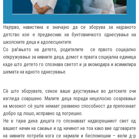
Најпрво, навистина е значајно да се зборува за најраното
детство кое е предвесник на бунтовничкото однесување на
школските деца и адолесцентите.
Со раѓањето на детето, родителите се првото социјално
опкружување за нивните деца, домот е првата социјална единица
каде што детето го спознава светот и ја акомодира и асимилира
шемата на идното однесување.
Сѐ што зборувате, секое ваше дејствување во детските очи
изгледа совршено. Малите деца поради нецелосно созревање
на мозокот сѐ уште немаат развиено способност да препознаат
добро од лошо, исправно од погрешно.
Не е тајна дека децата го спознаваат надворешниот свет од
вашиот начин на сакање и од начинот на тоа како вие одговарате
на нивните потреби кога се најмали и беспомошни – вели д-р