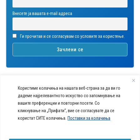
Внесете ја вашата е-mail адреса
Ги прочитав и се согласувам со условите за користење.
Користиме колачиња на нашата веб-страна за да ви го
дадеме најрелевантното искуство со запомнување на
вашите преференции и повторни посети. Со
callcenter@acibademsistina.mk
кликнување на „Прифати“, вие се согласувате да се
+ 389 2 30 99 500
Acibadem
користат СИТЕ колачиња.
Поставки за колачиња
Daily Dose Of Health -
Sistina - За
Ул. Скупи 5А Скопје
Здравствен блог со совети за
животот се
вашeто здравје. Креиравме
работи!
портал кој ќе ви ги одговори