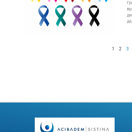
Гр
вр
ди
де
1
2
3