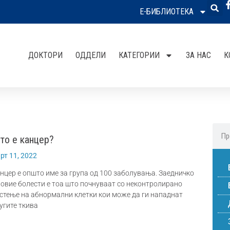
Е-БИБЛИОТЕКА
ДОКТОРИ
ОДДЕЛИ
КАТЕГОРИИ
ЗА НАС
К
то е канцер?
рт 11, 2022
нцер е општо име за група од 100 заболувања. Заедничко
 овие болести е тоа што почнуваат со неконтролирано
стење на абнормални клетки кои може да ги нападнат
угите ткива