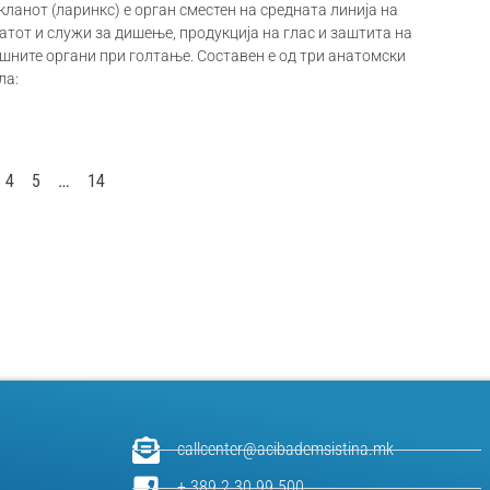
кланот (ларинкс) е орган сместен на средната линија на
атот и служи за дишење, продукција на глас и заштита на
шните органи при голтање. Составен е од три анатомски
ла:
4
5
…
14
callcenter@acibademsistina.mk
+ 389 2 30 99 500