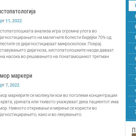
истопатологија
рт 11, 2022
стопатолошката анализа игра огромна улога во
јагностицирањето на малигните болести бидејќи 70% од
лестите се дијагностицираат микроскопски. Покрај
ставувањето дијагноза, хистопатолошките наоди даваат
сна насока во решавањето на понатамошниот третман
умор маркери
рт 7, 2022
мор маркерите се молекули кои во поголеми концентрации
 крвта, урината или ткивото укажуваат дека пациентот има
мор. Нивното откривање и мерење се користи во
јагностицирањето, како и во лекувањето