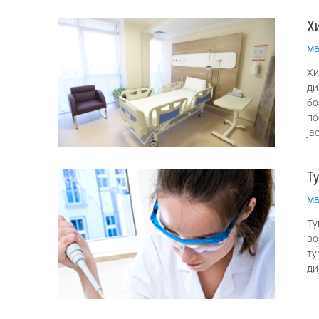
Х
ма
Хи
ди
бо
по
ја
Т
ма
Ту
во
ту
ди