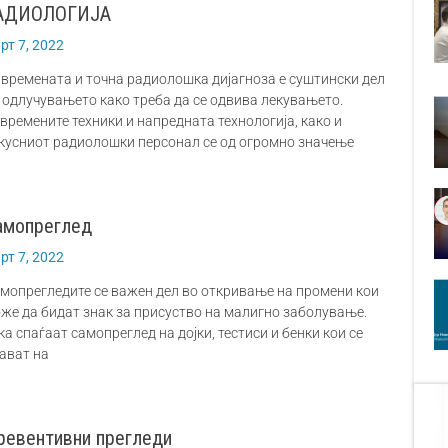
АДИОЛОГИЈА
рт 7, 2022
времената и точна радиолошка дијагноза е суштински дел
 одлучувањето како треба да се одвива лекувањето.
времените техники и напредната технологија, како и
кусниот радиолошки персонал се од огромно значење
амопреглед
рт 7, 2022
мопрегледите се важен дел во откривање на промени кои
же да бидат знак за присуство на малигно заболување.
ка спаѓаат самопреглед на дојки, тестиси и бенки кои се
ават на
ревентивни прегледи