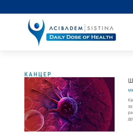
КАНЦЕР
Ш
ма
Ка
за
ра
др