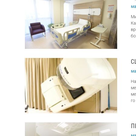
ма
Ми
Ка
вр
бо
C
ма
На
ме
ме
го
П
ма