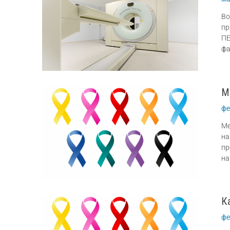
Во
пр
ПЕ
фа
М
фе
Ме
на
пр
на
К
фе