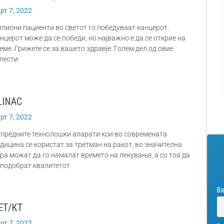
рт 7, 2022
лиони пациенти во светот го победуваат канцерот.
нцерот може да се победи, но најважно е да се открие на
еме. Грижете се за вашето здравје. Голем дел од овие
лести
LINAC
рт 7, 2022
предните технолошки апарати кои во современата
дицина се користат за третман на ракот, во значителна
ра можат да го намалат времето на лекување, а со тоа да
 подобрат квалитетот
Ва
ЕТ/КТ
рт 7, 2022