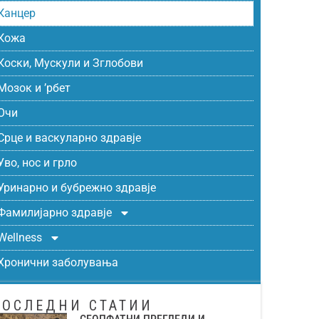
Канцер
Кожа
Коски, Мускули и Зглобови
Мозок и ’рбет
Очи
Срце и васкуларно здравје
Уво, нос и грло
Уринарно и бубрежно здравје
Фамилијарно здравје
Wellness
Хронични заболувања
ПОСЛЕДНИ СТАТИИ