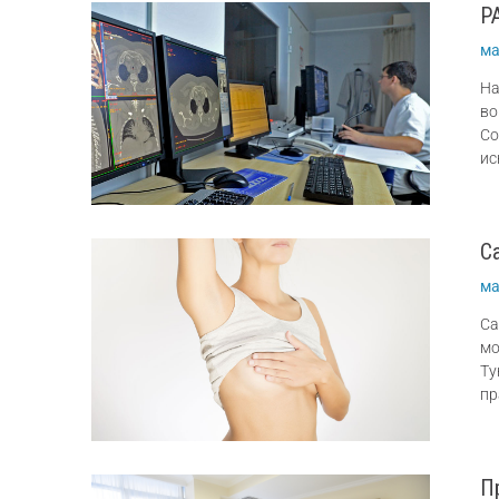
Р
ма
На
во
Со
ис
С
ма
Са
мо
Ту
пр
П