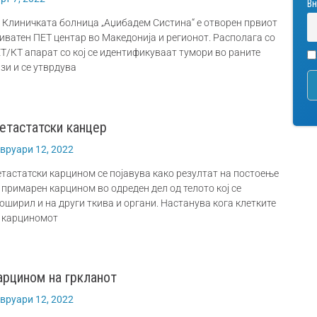
Вн
 Клиничката болница „Аџибадем Систина“ е отворен првиот
иватен ПЕТ центар во Македонија и регионот. Располага со
Т/КТ апарат со кој се идентификуваат тумори во раните
зи и се утврдува
етастатски канцер
вруари 12, 2022
тастатски карцином се појавува како резултат на постоење
 примарен карцином во одреден дел од телото кој се
оширил и на други ткива и органи. Настанува кога клетките
 карциномот
арцином на гркланот
вруари 12, 2022