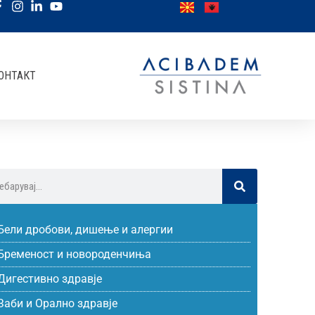
ОНТАКТ
Бели дробови, дишење и алергии
Бременост и новороденчиња
Дигестивно здравје
Заби и Орално здравје