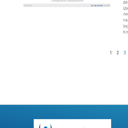
да
(д
ле
п
(к
Кл
1
2
3