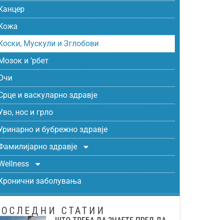
Канцер
Кожа
Коски, Мускули и Зглобови
Мозок и ’рбет
Очи
Срце и васкуларно здравје
Уво, нос и грло
Уринарно и бубрежно здравје
Фамилијарно здравје
Wellness
Хронични заболувања
ПОСЛЕДНИ СТАТИИ