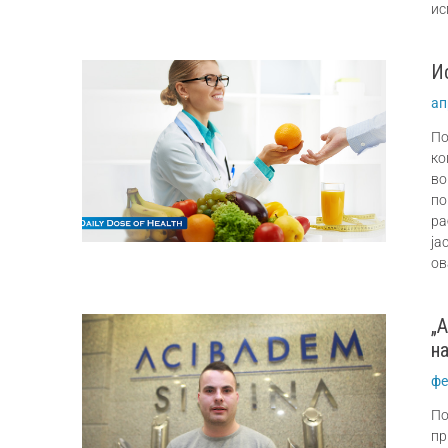
ис
И
ап
По
ко
во
по
ра
ја
ов
„
н
фе
По
пр