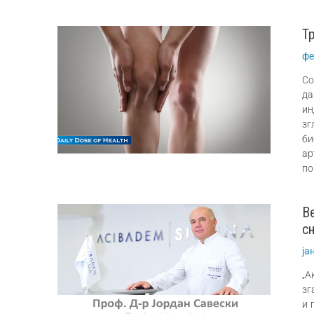
Т
фе
Со
да
и
зг
би
ар
по
В
с
ја
„А
зг
и 