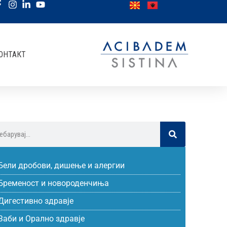
ОНТАКТ
Бели дробови, дишење и алергии
Бременост и новороденчиња
Дигестивно здравје
Заби и Орално здравје