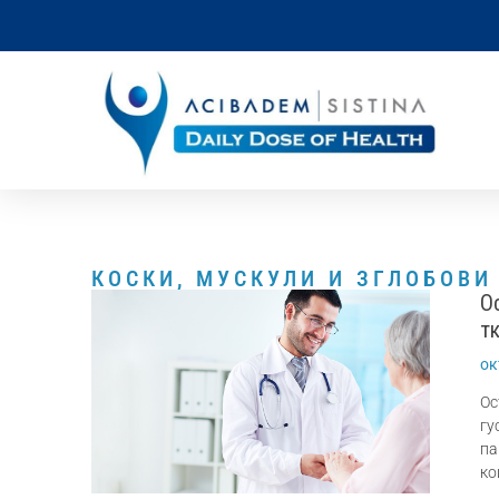
КОСКИ, МУСКУЛИ И ЗГЛОБОВИ
О
т
ок
Ос
гу
па
ко