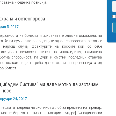
правена и седечка позиција.
схрана и остеопороза
рил 5, 2017
врзаноста на болеста и исхраната е одамна докажана, па
га ќе ги сумираме последиците од остеопорозата, а тоа се
 најлош случај фрактурите на коските кои со себе
влекуваат сериозен степен на инвалидитет, намалена
ботна способност, па дури и смртни последици станува
сно колкав акцент треба да се стави на превенцијата од
аа болест
Аџибадем Систина“ ми даде мотив да застанам
а нозе
вруари 24, 2017
 тешката повреда на скочниот зглоб за време на натпревар,
виот избор за третман на младиот Андреј Синадиновски