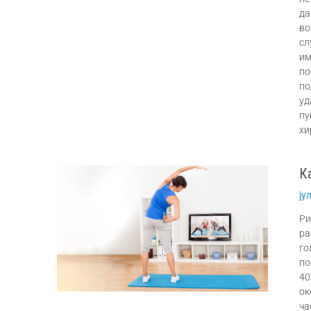
да
во
сл
им
по
по
уд
пу
хи
К
ју
Ри
ра
го
по
40
ок
ча