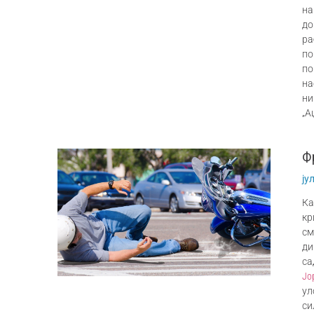
на
до
ра
по
по
на
ни
„А
Ф
ју
Ка
кр
см
ди
са
Јо
ул
си