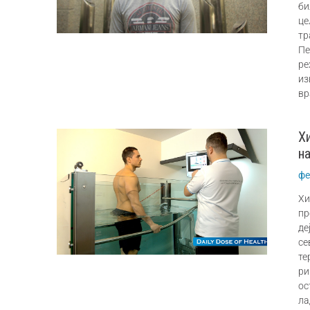
би
ц
тр
Пе
ре
из
вр
Х
н
фе
Хи
пр
де
с
те
ри
ос
ла