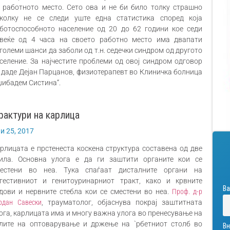
 работното место. Сето ова и не би било толку страшно
колку не се следи уште една статистика според која
ботоспособното население од 20 до 62 години кое седи
веќе од 4 часа на своето работно место има двапати
големи шанси да заболи од т.н. седечки синдром од другото
селение. За најчестите проблеми од овој синдром одговор
 даде Дејан Парцанов, физиотерапевт во Клиничка болница
џибадем Систина“.
рактури на карлица
ли 25, 2017
рлицата е прстенеста коскена структура составена од две
ила. Основна улога е да ги заштити органите кои се
естени во неа. Тука спаѓаат дисталните органи на
гестивниот и генитоуринарниот тракт, како и крвните
Ва
дови и нервните стебла кои се сместени во неа.
Проф. д-р
рдан Савески
, трауматолог, објаснува покрај заштитната
ога, карлицата има и многу важна улога во пренесување на
лите на оптоварување и држење на `рбетниот столб во
Вн