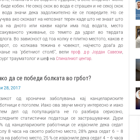
 биде кобен. Не секој скок во вода е страшен и не секој скок
 вода значи дека задолжително ќе се повредите. Но се
учува ако скокаат на непознат терен каде што не знаат што
а на дното или какви карпи има под водата, место
сакуваното уживање, со темето да удрат во тврдата
длога. Во зависност од тоа колку е плитко местото, каков е
арот, со колкава тежина е човекот, најчесто доаѓа до
кање на ‘рбетниот столб”, вели
проф. д-р Јордан Савески
,
рург трауматолог и шеф на
Спиналниот центар
.
ако да се победи болката во грбот?
ли 28, 2017
зикот од хронични заболувања кај канцелариските
ботници e поголем. Иако ова звучи многу интересно и иако
лем дел од популацијата не го разбира сериозно,
следните статистички податоци се застрашувачки. Дури
% од канцелариските работници се изјасниле дека седат
олу 8 часа на своето работно место, 28% дека седат 6 – 8
са на работно место, 25 % се изјасниле дека седат 4 – 6 часа