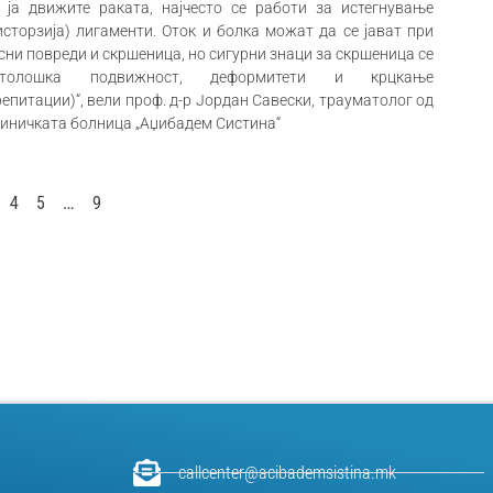
 ја движите раката, најчесто се работи за истегнување
исторзија) лигаменти. Оток и болка можат да се јават при
сни повреди и скршеница, но сигурни знаци за скршеница се
атолошка подвижност, деформитети и крцкање
репитации)“, вели проф. д-р Јордан Савески, трауматолог од
иничката болница „Аџибадем Систина“
4
5
…
9
callcenter@acibademsistina.mk