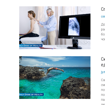
С
се
До
ра
бо
чо
С
е
ју
Са
см
по
п
па
ле