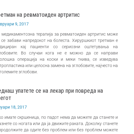
ретман на ревматоиден артритис
вруари 9, 2017
 медикаментозна терапија за ревматоиден артритис може
 се забави напредокот на болеста. Хируршкиот третман е
ндициран кај пациенти со сериозни оштетувања на
лобовите. Во случаи кога не е можно да се направи
олошка операција на коски и меки ткива, се изведува
тропластика или целосна замена на зглобовите, најчесто на
големите зглобови.
еднаш упатете се на лекар при повреда на
негот
нуари 18, 2017
ко имате скршеница, по падот нема да можете да станете и
азнете со ногата или да ја движите раката. Доколку станете
продолжите да одите без проблем или без проблем можете