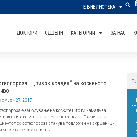
Е-БИБЛИОТЕКА
ДОКТОРИ
ОДДЕЛИ
КАТЕГОРИИ
ЗА НАС
К
стеопороза – „тивок крадец“ на коскеното
киво
томври 27, 2017
теопороза е заболување на коските што ги намалува
стината и квалитетот на коскеното ткиво. Скелетот на
циентот со остеопороза станува подлoжен на скршеници
и може да се случат и при