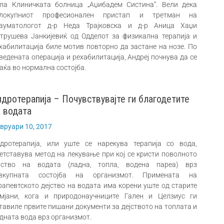
ла Клиничката болница „Аџибадем Систина“. Вели дека
елокупниот професионален пристап и третман на
ауматологот д-р Неда Трајковска и д-р Аница Хаџи
трушева Јанкијевиќ од Одделот за физикална терапија и
хабилитација биле мотив повторно да застане на нозе. По
ведената операција и рехабилитација, Андреј почнува да се
аќа во нормална состојба.
идротерапија – Почувствувајте ги благодетите
а водата
вруари 10, 2017
дротерапија, или уште се нарекува терапија со вода,
етставува метод на лекување при кој се кристи поволното
јство на водата (ладна, топла, водена пареа) врз
евкупната состојба на организмот. Примената на
рапевтското дејство на водата има корени уште од старите
мјани, кога и природонаучниците Гален и Целзиус ги
тавиле првите пишани документи за дејството на топлата и
дната вода врз организмот.