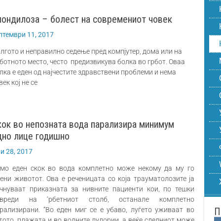
пондилоза – болест на современиот човек
птември 11, 2017
лгото и неправилно седење пред компјутер, дома или на
ботното место, често предизвикува болка во грбот. Оваа
лка е еден од најчестите здравствени проблеми и нема
век кој не се
кок во непозната вода парализира минимум
дно лице годишно
ли 28, 2017
мо еден скок во вода комплетно може некому да му го
ени животот. Ова е реченицата со која трауматолозите ја
чнуваат приказната за нивните пациенти кои, по тешки
овреди на ‘рбетниот столб, останале комплетно
рализирани. “Во еден миг сe е убаво, луѓето уживаат во
тото, плажата и во водните лудории, а веќе следниот може