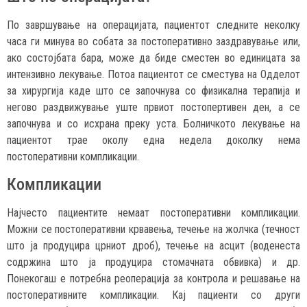
По завршување на операцијата, пациентот следните неколку
часа ги минува во собата за постоперативно заздравување или,
ако состојбата бара, може да биде сместен во единицата за
интензивно лекување. Потоа пациентот се сместува на Одделот
за хирургија каде што се започнува со физикална терапија и
негово раздвижување уште првиот постопертивен ден, а се
започнува и со исхрана преку уста. Болничкото лекување на
пациентот трае околу една недела доколку нема
постоперативни компликации.
Компликации
Најчесто пациентите немаат постоперативни компликации.
Можни се постоперативни крвавења, течење на жолчка (течност
што ја продуцира црниот дроб), течење на асцит (воденеста
содржина што ја продуцира стомачната обвивка) и др.
Понекогаш е потребна реоперација за контрола и решавање на
постоперативните компликации. Кај пациенти со други