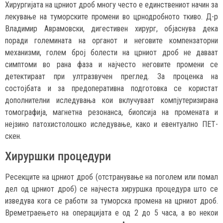
Хирургијата на црниот дроб многу често е единствениот начин за
лекување на туморските промени во црнодробното ткиво. Д-р
Владимир Аврамовски, дигестивен хирург, објаснува дека
поради големината на органот и неговите компензаторни
механизми, голем број болести на црниот дроб не даваат
симптоми во рана фаза и најчесто неговите промени се
детектираат при ултразвучен преглед. За проценка на
состојбата и за предоперативна подготовка се користат
дополнителни иследувања кои вклучуваат компјутеризирана
томографија, магнетна резонанса, биопсија на промената и
нејзино патохистолошко иследување, како и евентуално ПЕТ-
скен.
Хируршки процедури
Ресекците на црниот дроб (отстранување на поголем или помал
дел од црниот дроб) се најчеста хируршка процедура што се
изведува кога се работи за туморска промена на црниот дроб.
Времетраењето на операцијата е од 2 до 5 часа, а во некои