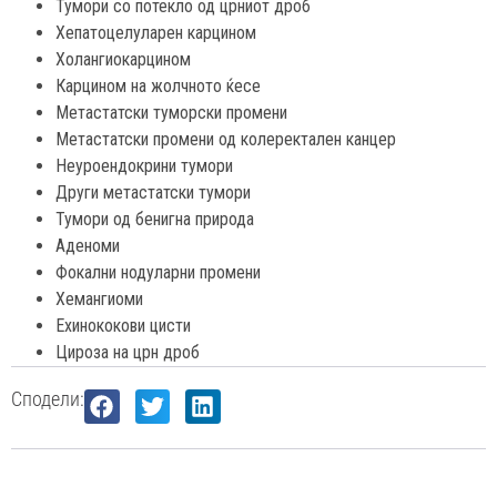
Тумори со потекло од црниот дроб
Хепатоцелуларен карцином
Холангиокарцином
Карцином на жолчното ќесе
Метастатски туморски промени
Метастатски промени од колеректален канцер
Неуроендокрини тумори
Други метастатски тумори
Тумори од бенигна природа
Аденоми
Фокални нодуларни промени
Хемангиоми
Ехинококови цисти
Цироза на црн дроб
Сподели: