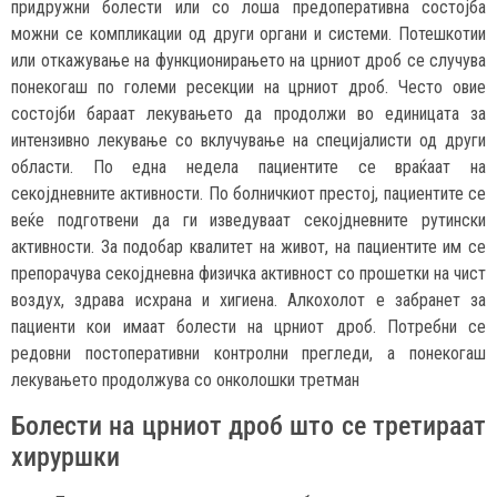
придружни болести или со лоша предоперативна состојба
можни се компликации од други органи и системи. Потешкотии
или откажување на функционирањето на црниот дроб се случува
понекогаш по големи ресекции на црниот дроб. Често овие
состојби бараат лекувањето да продолжи во единицата за
интензивно лекување со вклучување на специјалисти од други
области. По една недела пациентите се враќаат на
секојдневните активности. По болничкиот престој, пациентите се
веќе подготвени да ги изведуваат секојдневните рутински
активности. За подобар квалитет на живот, на пациентите им се
препорачува секојдневна физичка активност со прошетки на чист
воздух, здрава исхрана и хигиена. Алкохолот е забранет за
пациенти кои имаат болести на црниот дроб. Потребни се
редовни постоперативни контролни прегледи, а понекогаш
лекувањето продолжува со онколошки третман
Болести на црниот дроб што се третираат
хируршки