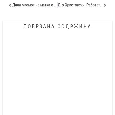
Дали миомот на матка е причина за неплодност?
Д-р Христовски: Работата со деца и рекреативното трчање – мојата најголема пасија
ПОВРЗАНА СОДРЖИНА