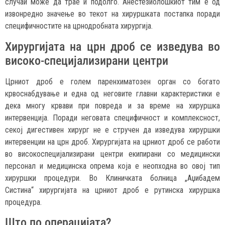
случаи може да трае и подолго. Анестезиолошкиот тим е од
извонредно значење во текот на хируршката постапка поради
специфичностите на црнодробната хирургија.
Хирургијата на црн дроб се изведува во
високо-специјализирани центри
Црниот дроб е голем паренхиматозен орган со богато
крвоснабдување и една од неговите главни карактеристики е
дека многу крвави при повреда и за време на хируршка
интервенција. Поради неговата специфичност и комплексност,
секој дигестивен хирург не е стручен да изведува хируршки
интервенции на црн дроб. Хирургијата на црниот дроб се работи
во високоспецијализирани центри екипирани со медицински
персонал и медицинска опрема која е неопходна во овој тип
хируршки процедури. Во Клиничката болница „Аџибадем
Систина“ хирургијата на црниот дроб е рутинска хируршка
процедура.
Што по операцијата?