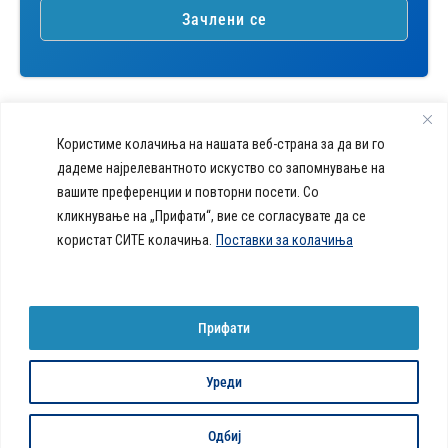
Користиме колачиња на нашата веб-страна за да ви го
дадеме најрелевантното искуство со запомнување на
вашите преференции и повторни посети. Со
callcenter@acibademsistina.mk
кликнување на „Прифати“, вие се согласувате да се
+ 389 2 30 99 500
Acibadem
користат СИТЕ колачиња.
Поставки за колачиња
Daily Dose Of Health -
Sistina - За
Ул. Скупи 5А Скопје
Здравствен блог со совети за
животот се
вашeто здравје. Креиравме
работи!
портал кој ќе ви ги одговори
Прифати
сите прашања за вашето
здравје и ќе ви даде совети
за здрав живот.
Уреди
© 2026 Сите права се задржани
Политика за колачиња на веб-страница
Одбиј