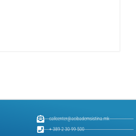
callcenter@acibademsistina.mk
+ 389 2 30 99 500