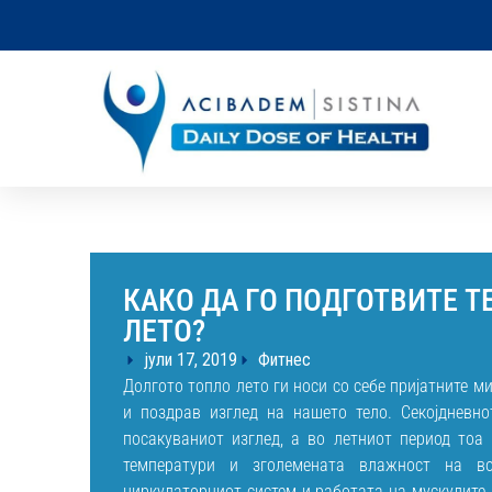
КАКО ДА ГО ПОДГОТВИТЕ Т
ЛЕТО?
јули 17, 2019
Фитнес
Долгото топло лето ги носи со себе пријатните м
и поздрав изглед на нашето тело. Секојдневн
посакуваниот изглед, а во летниот период тоа
температури и зголемената влажност на в
циркулаторниот систем и работата на мускулите.