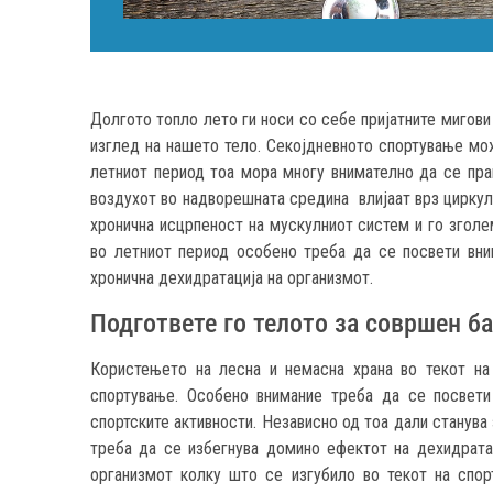
Долгото топло лето ги носи со себе пријатните мигови
изглед на нашето тело. Секојдневното спортување мож
летниот период тоа мора многу внимателно да се пра
воздухот во надворешната средина влијаат врз циркул
хронична исцрпеност на мускулниот систем и го зголе
во летниот период особено треба да се посвети вни
хронична дехидратација на организмот.
Подгответе го телото за совршен б
Користењето на лесна и немасна храна во текот на
спортување. Особено внимание треба да се посвети 
спортските активности. Независно од тоа дали станува
треба да се избегнува домино ефектот на дехидрата
организмот колку што се изгубило во текот на спорт