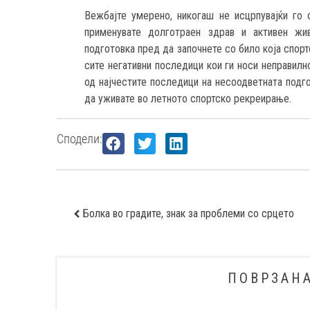
Вежбајте умерено, никогаш не исцрпувајќи го 
применувате долготраен здрав и активен жи
подготовка пред да започнете со било која спорт
сите негативни последици кои ги носи неправилн
од најчестите последици на несоодветната подг
да уживате во летното спортско рекреирање.
Сподели:
Болка во градите, знак за проблеми со срцето
ПОВРЗАН