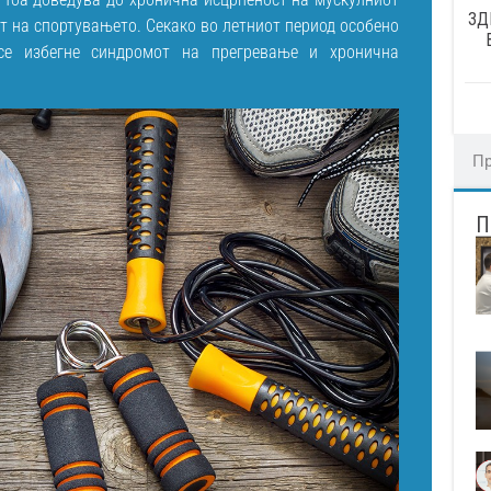
ЗД
от на спортувањето. Секако во летниот период особено
се избегне синдромот на прегревање и хронична