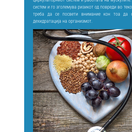
систем и го зголемува ризикот од повреди во тек
треба да се посвети внимание кон тоа да 
дехидратација на организмот.