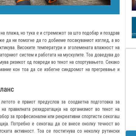
 на плажа, но тука е и стремежот за што подобар и поздрав
е да ни помогне да го добиеме посакуваниот изглед, а во
ктикува. Високите температури и зголемената влажност на
аторниот систем и работата на мускулите. Тоа доведува до
мува ризикот од повреди во текот на спортувањето. Секако
мание кон тоа да се избегне синдромот на прегревање и
аланс
 летото е првиот предуслов за соодветна подготовка за
на правилната рехидратација на организмот во текот на
 збор за професионални или рекреативни спортисти секогаш
ција. Потребно е секогаш да се внесе онолку течност во
ската активност. Тоа се постигнува со неколку рутински