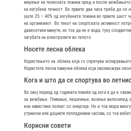
мерење на телесната тежина пред и после вежбањето.
на изгубена течност. Во првите два часа треба да се 
уште 25 – 40% од изгубената тежина во првите шест ча
на организмот. Во текот на спортската активност потр
дваесетина минути, но тоа да не е вода, туку соодветн
загубата на електролити во телото.
Носете лесна облека
Користењето на облека која го спречува испарувањето
Користете лесна памучна облека која овозможува лесн
Кога и што да се спортува во летни
Во овој период од годината повеќе од кога и да е сак
за вежбање. Пливање, пешачење, возење велосипед и
кои навистина полнат со енергија. Но и тоа мора мног
утрински или доцните попладневни часови, со тоа избег
Корисни совети