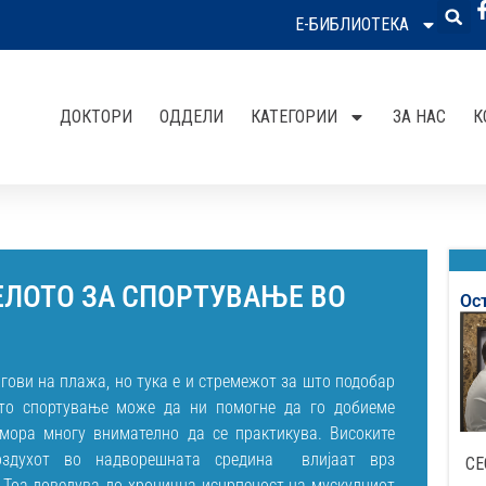
Е-БИБЛИОТЕКА
ДОКТОРИ
ОДДЕЛИ
КАТЕГОРИИ
ЗА НАС
К
ЕЛОТО ЗА СПОРТУВАЊЕ ВО
Ос
игови на плажа, но тука е и стремежот за што подобар
ото спортување може да ни помогне да го добиеме
 мора многу внимателно да се практикува. Високите
оздухот во надворешната средина влијаат врз
СЕ
 Тоа доведува до хронична исцрпеност на мускулниот