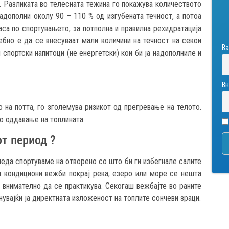
 Разликата во телесната тежина го покажува количеството
надополни околу 90 – 110 % од изгубената течност, а потоа
са по спортувањето, за потполна и правилна рехидратација
ебно е да се внесуваат мали количини на течност на секои
Ва
и спортски напитоци (не енергетски) кои би ја надополниле и
Вн
 на потта, го зголемува ризикот од прегревање на телото.
о оддавање на топлината.
от период ?
амеда спортуваме на отворено со што би ги избегнале салите
 кондициони вежби покрај река, езеро или море се нешта
у внимателно да се практикува. Секогаш вежбајте во раните
нувајќи ја директната изложеност на топлите сончеви зраци.