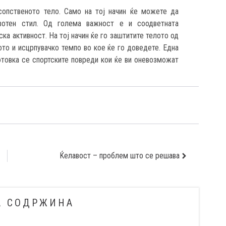
сопственото тело. Само на тој начин ќе можете да
вотен стил. Од голема важност е и соодветната
ска активност. На тој начин ќе го заштитите телото од
ото и исцрпувачко темпо во кое ќе го доведете. Една
отовка се спортските повреди кои ќе ви оневозможат
Ќелавост – проблем што се решава
А СОДРЖИНА