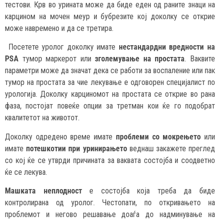
тестови. Крв во урината може да биде еден од раните знаци на
карцином на мочен меур и бубрезите кој доколку се открие
може навремено и да се третира.
Посетете уролог доколку имате
нестандардни вредности на
PSA
тумор маркерот или
зголемување на простата
. Ваквите
параметри може да значат дека се работи за воспаление или пак
тумор на простата за чие лекување е одговорен специјалист по
урологија. Доколку карциномот на простата се открие во рана
фаза, постојат повеќе опции за третман кои ќе го подобрат
квалитетот на животот.
Доколку одредено време имате
проблеми со мокрењето
или
имате
потешкотии при уринирањето
веднаш закажете преглед
со кој ќе се утврди причината за ваквата состојба и соодветно
ќе се лекува.
Машката неплодност
е состојба која треба да биде
контролирана од уролог. Честопати, по откривањето на
проблемот и негово решавање доаѓа до надминување на