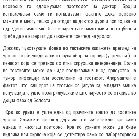
несвесно го одложуваме прегледот на доктор. Бројни
истражувања само ги потврдуваат фактите дека особено
мажите е многу тешко да отидат на доктор дури и при појава на
одредени симптоми. Ова се најчестите симптоми и состојби кои
треба да ве натераат да закажете преглед на уролог.
Доколку чувствувате
болка во тестисите
закажете преглед на
уролог кој ќе увиди дали станува збор за торзија (увртување) на
пенисот која се третира со итна хируршка интервенција. Болка
во тестисите може да биде предизвикана и од присуство на
тумор, инфекција или воспаление на тестисот. Алармантен е
фактот што канцерот на тестиси се јавува кај младата машка
популација, а уште позагрижувачки е што најчесто се открива во
доцна фаза од болеста.
Крв во урина
е уште една од причините зошто да посетите
уролог. Закажете преглед дури ако сте забележале крв само
еднаш и никогаш повторно. Крв во урината може да биде
видлива или скриена која се детектира само со лабораториски