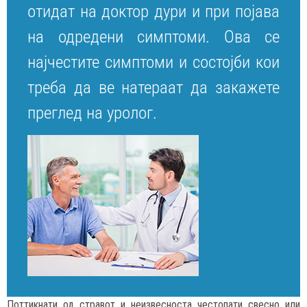
отидат на доктор дури и при појава
на одредени симптоми. Ова се
најчестите симптоми и состојби кои
треба да ве натераат да закажете
преглед на уролог.
Поттикнати од стравот и неизвесноста честопати свесно или