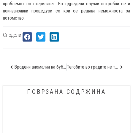
проблемот со стерилитет. Во одредени случаи потребни се и
поинванзивни процедури со кои се решава неможноста за
потомство.
Сподели:
Вродени аномалии на бубрезите и уринарниот тракт кај децата
Тегобите во градите не треба да се занемарат ако при напор стануваат посилни
ПОВРЗАНА СОДРЖИНА