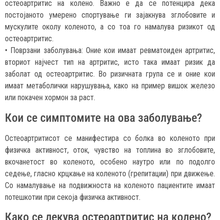
остеоартритис на колено. Важно е да се потенцира дека
постојаното умерено спортување ги зајакнува зглобовите и
мускулите околу коленото, а со тоа го намалува ризикот од
остеоартритис.
• Поврзани заболувања: Оние кои имаат ревматоиден артритис,
вториот најчест тип на артритис, исто така имаат ризик да
заболат од остеоартритис. Во ризичната група се и оние кои
имаат метаболички нарушувања, како на пример вишок железо
или покачен хормон за раст.
Кои се симптомите на ова заболување?
Остеоартритисот се манифестира со болка во коленото при
физичка активност, оток, чувство на топлина во зглобовите,
вкочанетост во коленото, особено наутро или по подолго
седење, гласно крцкање на коленото (грепитации) при движење.
Со намалување на подвижноста на коленото пациентите имаат
потешкотии при секоја физичка активност.
Како се лекува остеоартритис на колено?