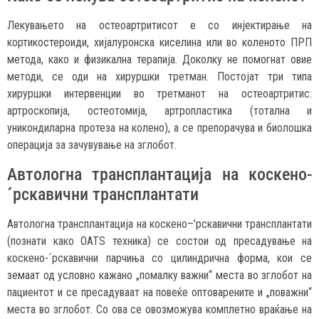
Лекувањето на остеоартритисот е со инјектирање на
кортикостероиди, хијалуронска киселина или во коленото ПРП
метода, како и физикална терапија. Доколку не помогнат овие
методи, се оди на хируршки третман. Постојат три типа
хируршки интервенции во третманот на остеоартритис:
артроскопија, остеотомија, артропластика (тотална и
уникондиларна протеза на колено), а се препорачува и биолошка
операција за зачувување на зглобот.
Автологна трансплантација на коскено-
´рскавични трансплантати
Автологна трансплантација на коскено–’рскавични трансплантати
(познати како OATS техника) се состои од пресадување на
коскено-´рскавични парчиња со цилиндрична форма, кои се
земаат од условно кажано „помалку важни“ места во зглобот на
пациентот и се пресадуваат на повеќе оптоварените и „поважни“
места во зглобот. Со ова се овозможува комплетно враќање на