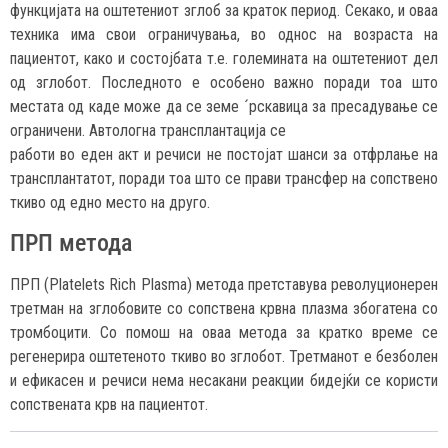
функцијата на оштетениот зглоб за краток период. Секако, и оваа
техника има свои ограничувања, во однос на возраста на
пациентот, како и состојбата т.е. големината на оштетениот дел
од зглобот. Последното е особено важно поради тоа што
местата од каде може да се земе ´рскавица за пресадување се
ограничени. Автологна трансплантација се
работи во еден акт и речиси не постојат шанси за отфрлање на
трансплантатот, поради тоа што се прави трансфер на сопствено
ткиво од едно место на друго.
ПРП метода
ПРП (Platelets Rich Plasma) метода претставува револуционерен
третман на зглобовите со сопствена крвна плазма збогатена со
тромбоцити. Со помош на оваа метода за кратко време се
регенерира оштетеното ткиво во зглобот. Третманот е безболен
и ефикасен и речиси нема несакани реакции бидејќи се користи
сопствената крв на пациентот.