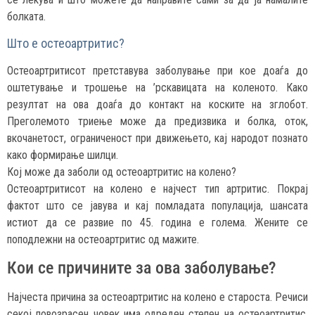
болката.
Што е остеоартритис?
Остеоартритисот претставува заболување при кое доаѓа до
оштетување и трошење на ’рскавицата на коленото. Како
резултат на ова доаѓа до контакт на коските на зглобот.
Преголемото триење може да предизвика и болка, оток,
вкочанетост, ограниченост при движењето, кај народот познато
како формирање шилци.
Кој може да заболи од остеоартритис на колено?
Остеоартритисот на колено е најчест тип артритис. Покрај
фактот што се јавува и кај помладата популација, шансата
истиот да се развие по 45. година е голема. Жените се
поподлежни на остеоартритис од мажите.
Кои се причините за ова заболување?
Најчеста причина за остеоартритис на колено е староста. Речиси
секој повозрасен човек има одреден степен на остеоартритис.