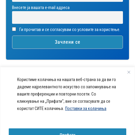
Внесете ја вашата е-mail адреса
Ги прочитав и се согласувам со условите за користење.
Користиме колачиња на нашата веб-страна за да ви го
дадеме најрелевантното искуство со запомнување на
вашите преференции и повторни посети. Со
callcenter@acibademsistina.mk
кликнување на „Прифати“, вие се согласувате да се
+ 389 2 30 99 500
Acibadem
користат СИТЕ колачиња.
Поставки за колачиња
Daily Dose Of Health -
Sistina - За
Ул. Скупи 5А Скопје
Здравствен блог со совети за
животот се
вашeто здравје. Креиравме
работи!
портал кој ќе ви ги одговори
Прифати