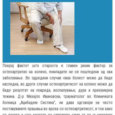
Покрај фактот што староста е главен ризик фактор за
остеоартритис на колено, помладите не се поштедени од ова
заболување. Во одредени случаи оваа болест може да биде
наследна, во други случаи остеоартритисот на колено може да
биде резултат на повреда, воспалување, дури и прекумерна
тежина. Д-р Михајло Ивановски, трауматолог во Клиничката
болница „Аџибадем Систина“, ни дава одговори на често
поставуваните прашања во врска со остеоартритисот, и тоа како
се лекува и што можете да направите сами за да ја намалите