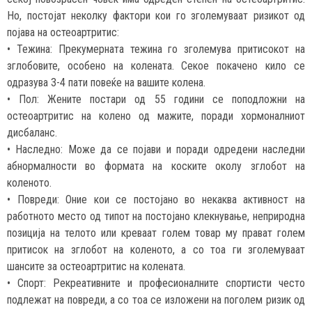
Но, постојат неколку фактори кои го зголемуваат ризикот од
појава на остеоартритис:
• Тежина: Прекумерната тежина го зголемува притисокот на
зглобовите, особено на колената. Секое покачено кило се
одразува 3-4 пати повеќе на вашите колена.
• Пол: Жените постари од 55 години се поподложни на
остеоартритис на колено од мажите, поради хормоналниот
дисбаланс.
• Наследно: Може да се појави и поради одредени наследни
абнормалности во формата на коските околу зглобот на
коленото.
• Повреди: Оние кои се постојано во некаква активност на
работното место од типот на постојано клекнување, неприродна
позиција на телото или креваат голем товар му прават голем
притисок на зглобот на коленото, а со тоа ги зголемуваат
шансите за остеоартритис на колената.
• Спорт: Рекреативните и професионалните спортисти често
подлежат на повреди, а со тоа се изложени на поголем ризик од