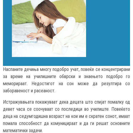
Наспаните дечиња многу подобро учат, повеќе се концентрирани
за време на училишните обврски и знаењето подобро го
меморираат. Недостигот на сон може да резултира со
заборавеност и расеаност.
Истражувањата покажуваат дека децата што спијат помалку од
девет часа се соочуваат со последици во училиште. Повеќето
деца на седумгодишна возраст на кои им е скратен сонот, имаат
помала способност да комуницираат и да ги решат основните
математички задачи.