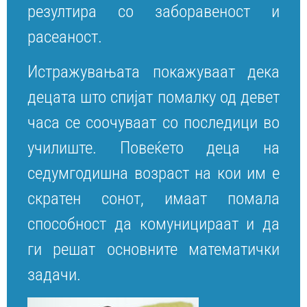
резултира со заборавеност и
расеаност.
Истражувањата покажуваат дека
децата што спијат помалку од девет
часа се соочуваат со последици во
училиште. Повеќето деца на
седумгодишна возраст на кои им е
скратен сонот, имаат помала
способност да комуницираат и да
ги решат основните математички
задачи.