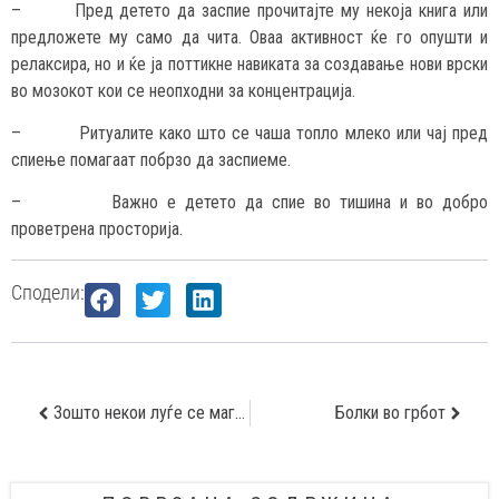
– Пред детето да заспие прочитајте му некоја книга или
предложете му само да чита. Оваа активност ќе го опушти и
релаксира, но и ќе ја поттикне навиката за создавање нови врски
во мозокот кои се неопходни за концентрација.
– Ритуалите како што се чаша топло млеко или чај пред
спиење помагаат побрзо да заспиеме.
– Важно е детето да спие во тишина и во добро
проветрена просторија.
Сподели:
Зошто некои луѓе се магнет за комарци?
Болки во грбот