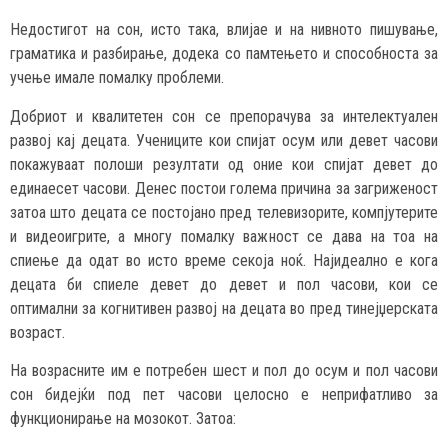
Недостигот на сон, исто така, влијае и на нивното пишување,
граматика и разбирање, додека со памтењето и способноста за
учење имале помалку проблеми.
Добриот и квалитетен сон се препорачува за интелектуален
развој кај децата. Учениците кои спијат осум или девет часови
покажуваат полоши резултати од оние кои спијат девет до
единаесет часови. Денес постои голема причина за загриженост
затоа што децата се постојано пред телевизорите, компјутерите
и видеоигрите, а многу помалку важност се дава на тоа на
спиење да одат во исто време секоја ноќ. Најидеално е кога
децата би спиеле девет до девет и пол часови, кои се
оптимални за когнитивен развој на децата во пред тинејџерската
возраст.
На возрасните им е потребен шест и пол до осум и пол часови
сон бидејќи под пет часови целосно е неприфатливо за
функционирање на мозокот. Затоа: