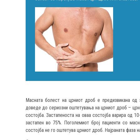
Масната болест на црниот дроб е предизвикана од 
доведе до сериозни оштетувања на црниот дроб – црно
состојба. Застапеноста на оваа состојба варира од 10
застапен во 75%. Поголемиот број пациенти со масн
состојба не го оштетува црниот дроб. Најраната фаза н