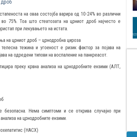
 дроб
стапеноста на оваа состојба варира од 10-24% во различни
а во 75%. Тоа што стеатозата на црниот дроб најчесто е
пристап при лекувањето на истата.
ња на црниот дроб – црнодробна цироза
 телесна тежина и угоеност е ризик фактор за појава на
јава на одредени типови на воспаление на панкреасот.
тицира преку крвна анализа на црнодробните ензими (АЛТ,
об
е безопасна. Нема симптоми и се открива случајно при
 анализа на црнодробните ензими.
тохепатитис (НАСХ)