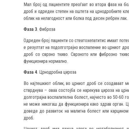
Мал број од пациентите преоѓаат во втора фаза на бо
дроб и одреден степен на оштета на црнодробните кле
облик на нелагодност или болка под десен ребрен лак.
Фаза 3
. Фиброза
Одреден број пациенти со стеатохепатитис имаат потеж
е резултат на подолготрајно воспаление во црниот дро
дроб со сврзно ткиво. Сврзното или фиброзно ткив
функционира нормално.
Фаза 4
. Црнодробна цироза
Во најтешкиот облик, во црниот дроб се создаваат мо
стврднува – оваа состојба се нарекува цироза на црн
долготрајна воспалителна болест, најчесто во 50-60 г
не може никогаш да функционира како здрав орган. Ци
доведе до развиток на малигна болест или карцином
дроб.
Црниот дроб има важна улога во метаболизмот из