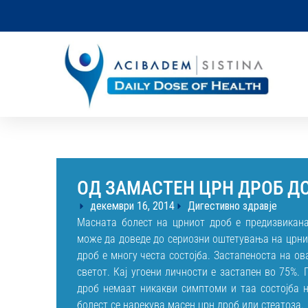
ОД ЗАМАСТЕН ЦРН ДРОБ Д
декември 16, 2014
Дигестивно здравје
Масната болест на црниот дроб е предизвикана
може да доведе до сериозни оштетувања на црнио
дроб е многу честа состојба. Застапеноста на ов
светот. Кај угоени личности е застапен во 75%.
дроб немаат никакви симптоми и таа состојба н
болест се нарекува масен црн дроб или стеатоза.