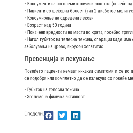
• Консументи на поголеми количини алкохол (повеќе од
• Пациенти со шеќерна болест (тип 2 диабетес мелитус
• Консумирање на одредени лекови
• Возраст над 50 години
• Покачени вредности на масти во крвта, посебно триг
• Нагол губиток на телесна тежина, операции каде има
заболувања на црево, вирусен хепатитис
Превенција и лекување
Повеќето пациенти немаат никакви симптоми и се во п
се подобри или комплетно да се излекува со повеќе ме
• Губиток на телесна тежина
• Зголемена физичка активност
Сподели: