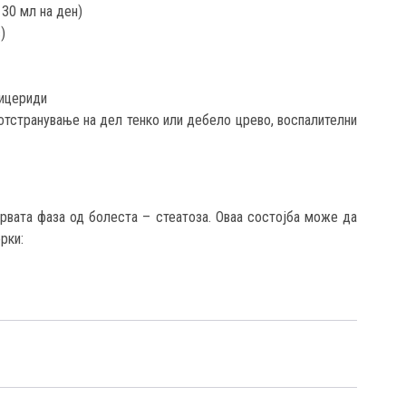
 30 мл на ден)
)
лицериди
 отстранување на дел тенко или дебело црево, воспалителни
рвата фаза од болеста – стеатоза. Оваа состојба може да
рки: