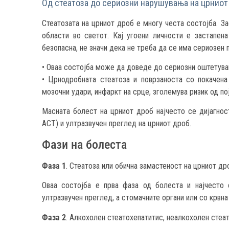
Од стеатоза до сериозни нарушувања на црниот
Стеатозата на црниот дроб е многу честа состојба. За
области во светот. Кај угоени личности е застапен
безопасна, не значи дека не треба да се има сериозен 
• Оваа состојба може да доведе до сериозни оштетува
• Црнодробната стеатоза и поврзаноста со покачена
мозочни удари, инфаркт на срце, зголемува ризик од по
Масната болест на црниот дроб најчесто се дијагнос
АСТ) и ултразвучен преглед на црниот дроб.
Фази на болеста
Фаза 1
. Стеатоза или обична замастеност на црниот др
Оваа состојба е прва фаза од болеста и најчесто 
ултразвучен преглед, а стомачните органи или со крвна
Фаза 2
. Алкохолен стеатохепатитис, неалкохолен стеа