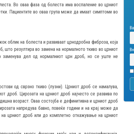
леста. Во оваа фаза од болеста има воспаление во црниот
тки. Пациентите во оваа група може да имаат симптоми во
Ва
ок облик на болеста и развиваат црнодробна фиброза, која
б, што резултира во замена на нормалното ткиво во црниот
Вн
о заменува дел од нормалниот црн дроб, но се уште не
стови од сврзно ткиво (лузни). Црниот дроб се намалува,
иот дроб. Цирозата на црниот дроб најчесто се развива по
одишна возраст. Оваа состојба е дефинитивна и црниот дроб
розата напредува бавно, повеќе години и на крај може да
 на црниот дроб или до комплетно откажување на црниот
вршувајќи многу функции меѓу кои и детоксификација,