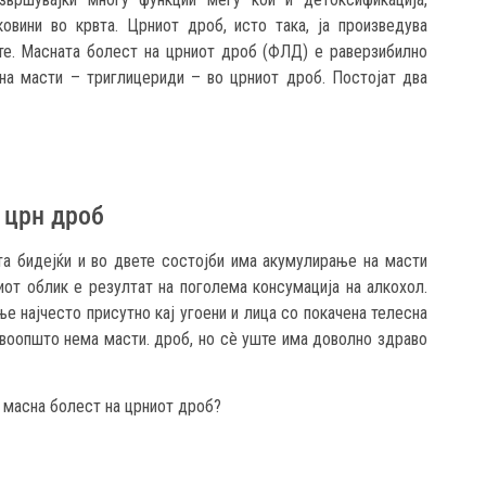
вини во крвта. Црниот дроб, исто така, ја произведува
те. Масната болест на црниот дроб (ФЛД) е раверзибилно
на масти – триглицериди – во црниот дроб. Постојат два
 црн дроб
та бидејќи и во двете состојби има акумулирање на масти
иот облик е резултат на поголема консумација на алкохол.
 најчесто присутно кај угоени и лица со покачена телесна
воопшто нема масти. дроб, но сè уште има доволно здраво
а масна болест на црниот дроб?