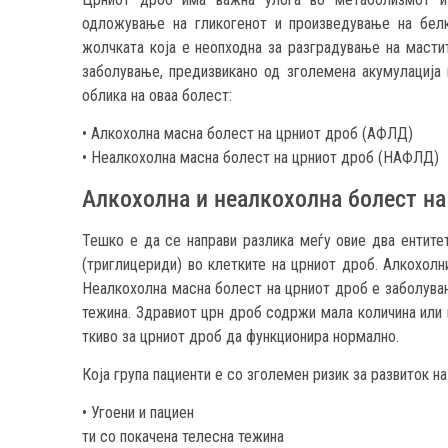
одложување на гликогенот и произведување на белко
жолчката која е неопходна за разградување на масти
заболување, предизвикано од зголемена акумулација 
облика на оваа болест:
• Алкохолна масна болест на црниот дроб (АФЛД)
• Неалкохолна масна болест на црниот дроб (НАФЛД)
Алкохолна и неалкохолна болест на
Тешко е да се направи разлика меѓу овие два ентите
(триглицериди) во клетките на црниот дроб. Алкохолн
Неалкохолна масна болест на црниот дроб е заболување
тежина. Здравиот црн дроб содржи мала количина или 
ткиво за црниот дроб да функционира нормално.
Која група пациенти е со зголемен ризик за развиток н
• Угоени и пациен
ти со покачена телесна тежина