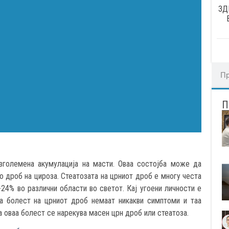
ЗД
зголемена акумулација на масти. Оваа состојба може да
 дроб на цироза. Стеатозата на црниот дроб е многу честа
-24% во различни области во светот. Кај угоени личности е
а болест на црниот дроб немаат никакви симптоми и таа
а оваа болест се нарекува масен црн дроб или стеатоза.