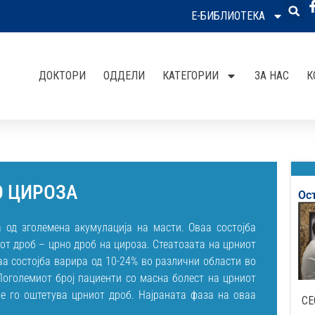
Е-БИБЛИОТЕКА
ДОКТОРИ
ОДДЕЛИ
КАТЕГОРИИ
ЗА НАС
К
О ЦИРОЗА
Ос
 од зголемена акумулација на масти. Оваа состојба
т дроб – црно дроб на цироза. Стеатозата на црниот
аа состојба варира од 10-24% во различни области во
 Поголемиот број пациенти со масна болест на црниот
е го оштетува црниот дроб. Најраната фаза на оваа
СЕ