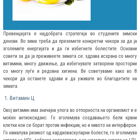
Превенцијата е најдобрата стратегија во студените зимски
денови. Во зима треба да преземете конкретни чекори за да ја
зголемите енергијата и да ги избегнете болестите. Основни
совети за да ја преживеете зимата се: здрава исхрана со многу
витамини, многу движење, да избегнувате затворени простории
со многу луѓе и редовна хигиена. Ве советуваме како во 8
чекори да останете здрави и да уживате во благодетите на
зимата.
1. Витамин Ц
Овој витамин има значајна улога во отпорноста на организмот и е
моќен антиоксиданс. Го зголемува создавањето бели крвни
клетки кои се борат против инфекции, но и нивото на интерферон.
Го намалува ризикот од кардиоваскуларни болести, го зголемува