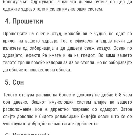
боледување. Одржувајте ја вашата дневна рутина со цел да
одржите здраво тело и силен имунолошки систем.
4. Прошетки
Прошетките на снег и студ, можеби ви е чудно, но одат во
прилог на вашето здравје. Тоа е ефикасен и здрав начин да
излезете од хибернација и да дишете свеж воздух. Освен по
здравјето, ефекти ќе имате и на из гледот. Во зима вашето
телото троши повеќе калории за да ве стопли. Но не заборавајте
да облечете повеќеслојна облека.
5. Сон
Телото станува ранливо на болести доколку не добие 6-8 часа
сон дневно. Вашиот имунолошки систем влијае на вашето
расположение, кое е директно поврзано со одморот. Затоа
спијте доволно и бидете релаксирани бидејќи освен што ќе се
чувствувате добро, ќе се заштитите од болести.