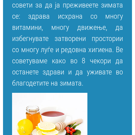
совети за да ја преживеете зимата
се: здрава исхрана со многу
витамини, многу движење, да
избегнувате затворени простории
со многу луѓе и редовна хигиена. Ве
советуваме како во 8 чекори да
останете здрави и да уживате во
благодетите на зимата.