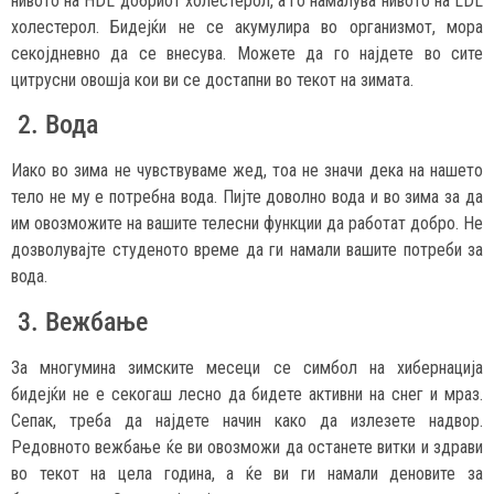
нивото на HDL добриот холестерол, а го намалува нивото на LDL
холестерол. Бидејќи не се акумулира во организмот, мора
секојдневно да се внесува. Можете да го најдете во сите
цитрусни овошја кои ви се достапни во текот на зимата.
2. Вода
Иако во зима не чувствуваме жед, тоа не значи дека на нашето
тело не му е потребна вода. Пијте доволно вода и во зима за да
им овозможите на вашите телесни функции да работат добро. Не
дозволувајте студеното време да ги намали вашите потреби за
вода.
3. Вежбање
За многумина зимските месеци се симбол на хибернација
бидејќи не е секогаш лесно да бидете активни на снег и мраз.
Сепак, треба да најдете начин како да излезете надвор.
Редовното вежбање ќе ви овозможи да останете витки и здрави
во текот на цела година, а ќе ви ги намали деновите за