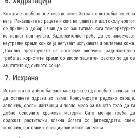
6. Хидратација
Кожата е особено осетлива во зима. Затоа ѝ е потребна посебна
нега. Ракавиците на рацете и капа на главата и шал околу вратот
се прилично добар начин да се заштитиме кога температурите
ќе паднат под нулата. Задолжително треба да се нанесуваат
неутрални креми кои ќе ја негуваат испуканата и оштетена кожа.
Доколку престојувате на поголеми височини, задолжително
треба да користите креми со висок заштитен фактор за да се
заштитите од силното сонце.
7. Исхрана
Исхраната со добро балансирана храна е од посебно значење за
да останете здрави во зима. Консумирајте редовно овошје,
зеленчук, ореви, житарици и посно месо за вашето тело да ги
добие основните хранливи материи. Сите менија треба да
содржат растителни влакна богати со јаглехидрати, свеж
зеленчук, протеини и есенцијални масни киселини.